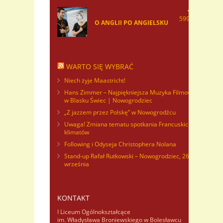
59924
O ANGLII PO ANGIELSKU
WARTO SIĘ WYBRAĆ
Niech żyje Maastricht!
Hans Zimmer – Najpiękniejsza Muzyka Filmowa
w Blasku Świec | Nowogrodziec
„Z jazzem przez Polskę” w Nowogrodźcu
Uwaga! Zmiana tematu spotkania Francuskich
klimatów
Following i Odyseja Christophera Nolana
Stand-up Rafał Rutkowski – Nowogrodziec, 26
września
KONTAKT
I Liceum Ogólnokształcące
im. Władysława Broniewskiego w Bolesławcu