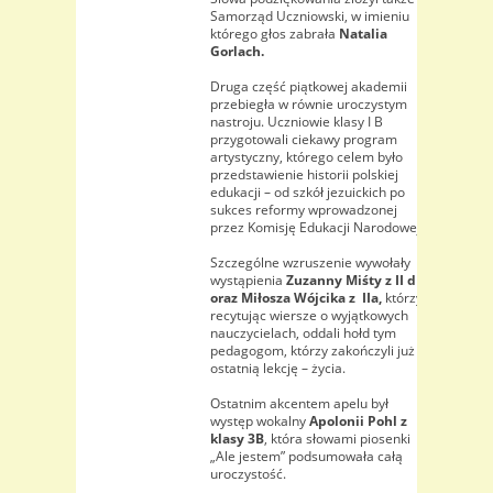
Samorząd Uczniowski, w imieniu
którego głos zabrała
Natalia
Gorlach.
Druga część piątkowej akademii
przebiegła w równie uroczystym
nastroju. Uczniowie klasy I B
przygotowali ciekawy program
artystyczny, którego celem było
przedstawienie historii polskiej
edukacji – od szkół jezuickich po
sukces reformy wprowadzonej
przez Komisję Edukacji Narodowej.
Szczególne wzruszenie wywołały
wystąpienia
Zuzanny Miśty z II d
oraz Miłosza Wójcika z IIa,
którzy
recytując wiersze o wyjątkowych
nauczycielach, oddali hołd tym
pedagogom, którzy zakończyli już
ostatnią lekcję – życia.
Ostatnim akcentem apelu był
występ wokalny
Apolonii Pohl z
klasy 3B
, która słowami piosenki
„Ale jestem” podsumowała całą
uroczystość.