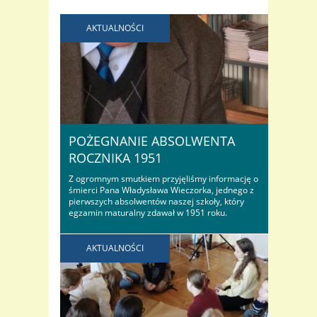
AKTUALNOŚCI
POŻEGNANIE ABSOLWENTA
ROCZNIKA 1951
Z ogromnym smutkiem przyjęliśmy informację o
śmierci Pana Władysława Wieczorka, jednego z
pierwszych absolwentów naszej szkoły, który
egzamin maturalny zdawał w 1951 roku.
Zapamiętamy Go jako wielkiego przyjaciela
naszego liceum, który, pomimo faktu, że mieszkał
we Wrocławiu – odwiedzał nas…
AKTUALNOŚCI