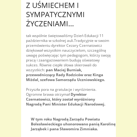
Z UŚMIECHEM I
SYMPATYCZNYMI
ŻYCZENIAMI…
tak wspólnie świętowaliśmy Dzień Edukacji 11
października w szkolnej auli.Tradycyjnie w swoim
przemówieniu dyrektor Cezary Czernatowicz
dziękował wszystkim nauczycielom, szczególną
uwagę poświęcając tym pedagogom, którzy swoją
pracą i zaangażowaniem budują oświatowy
sukces. Równie ciepłe słowa skierowali do
wszystkich:
pan Maciej Burniak,
przewodniczący Rady Rodziców oraz Kinga
Miżdal, szefowa Samorządu Uczniowskiego.
Przyszła pora na gratulacje i wyróżnienia.
Ogromne brawa otrzymał
Dyrektor
Czernatowicz, który został wyróżniony
Nagrodą Pani Minister Edukacji Narodowej.
W tym roku Nagrodą Zarządu Powiatu
Bolesławieckiego uhonorowano panią Karolinę
Jarząbek i pana Sławomira Zimniaka.