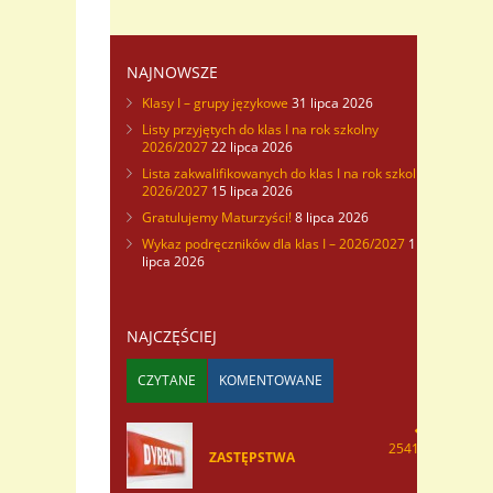
NAJNOWSZE
Klasy I – grupy językowe
31 lipca 2026
Listy przyjętych do klas I na rok szkolny
2026/2027
22 lipca 2026
Lista zakwalifikowanych do klas I na rok szkolny
2026/2027
15 lipca 2026
Gratulujemy Maturzyści!
8 lipca 2026
Wykaz podręczników dla klas I – 2026/2027
1
lipca 2026
NAJCZĘŚCIEJ
CZYTANE
KOMENTOWANE
254168
ZASTĘPSTWA