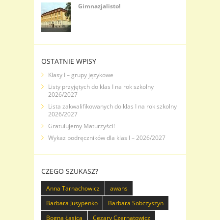
Gimnazjalisto!
OSTATNIE WPISY
Klasy I – grupy językowe
Listy przyjętych do klas I na rok szkolny
2026/2027
Lista zakwalifikowanych do klas I na rok szkolny
2026/2027
Gratulujemy Maturzyści!
Wykaz podręczników dla klas I – 2026/2027
CZEGO SZUKASZ?
Anna Tarnachowicz
awans
Barbara Jusypenko
Barbara Sobczyszyn
Bogna Łasica
Cezary Czernatowicz