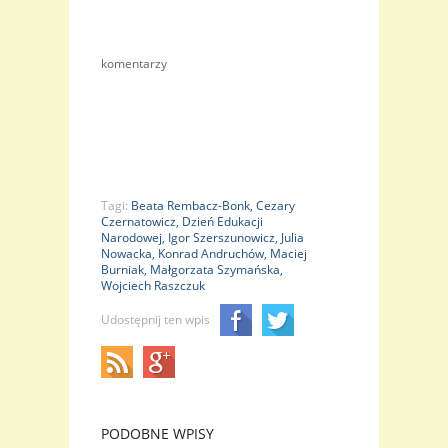
komentarzy
Tagi:
Beata Rembacz-Bonk,
Cezary
Czernatowicz,
Dzień Edukacji
Narodowej,
Igor Szerszunowicz,
Julia
Nowacka,
Konrad Andruchów,
Maciej
Burniak,
Małgorzata Szymańska,
Wojciech Raszczuk
Udostępnij ten wpis
PODOBNE WPISY