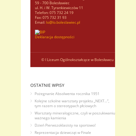
59 - 700 Bolesławiec
ul. H. i W. Tyrankiewiczów 11
Telefon: 075 732 24 19
Fax: 075 732 31 93
Email:
lo@lo.boleslawiec.pl
Deklaracja dostępności
© I Liceum Ogólnokształcące w Bolesławcu
OSTATNIE WPISY
Pożegnanie Absolwenta rocznika 1951
Kolejne szkolne warsztaty projektu „NEXT…”,
tym razem o stereotypach płciowych
Warsztaty mineralogiczne, czyli w poszukiwaniu
ważnego kamienia
Dzień Pierwszoklasisty na sportowo!
Reprezentacja dziewcząt w Finale