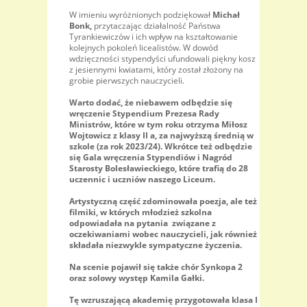
W imieniu wyróżnionych podziękował
Michał
Bonk,
przytaczając działalność Państwa
Tyrankiewiczów i ich wpływ na kształtowanie
kolejnych pokoleń licealistów. W dowód
wdzięczności stypendyści ufundowali piękny kosz
z jesiennymi kwiatami, który został złożony na
grobie pierwszych nauczycieli.
Warto dodać, że niebawem odbędzie się
wręczenie Stypendium Prezesa Rady
Ministrów, które w tym roku otrzyma Miłosz
Wojtowicz z klasy II a, za najwyższą średnią w
szkole (za rok 2023/24). Wkrótce też odbędzie
się Gala wręczenia Stypendiów i Nagród
Starosty Bolesławieckiego, które trafią do 28
uczennic i uczniów naszego Liceum.
Artystyczną część zdominowała poezja, ale też
filmiki, w których młodzież szkolna
odpowiadała na pytania związane z
oczekiwaniami wobec nauczycieli, jak również
składała niezwykle sympatyczne życzenia.
Na scenie pojawił się także chór Synkopa 2
oraz solowy występ Kamila Gałki.
Tę wzruszającą akademię przygotowała klasa I