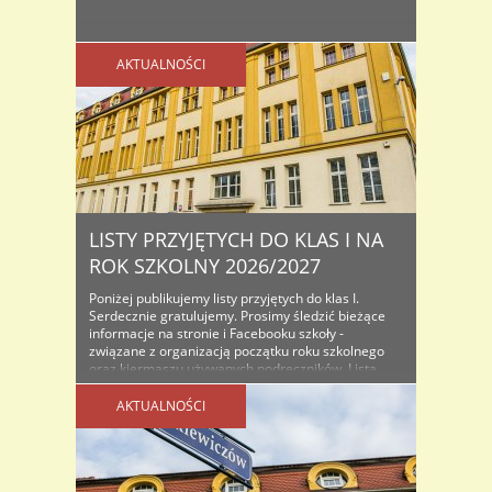
AKTUALNOŚCI
LISTY PRZYJĘTYCH DO KLAS I NA
ROK SZKOLNY 2026/2027
Poniżej publikujemy listy przyjętych do klas I.
Serdecznie gratulujemy. Prosimy śledzić bieżące
informacje na stronie i Facebooku szkoły -
związane z organizacją początku roku szkolnego
oraz kiermaszu używanych podręczników. Lista
osób przyjętych do klas I na rok szkolny...
AKTUALNOŚCI