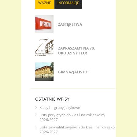
potwierdzenia przyjęcia do I...
WAŻNE
INFORMACJE
ZASTĘPSTWA
ZAPRASZAMY NA 70.
URODZINY I LO!
GIMNAZJALISTO!
OSTATNIE WPISY
Klasy I – grupy językowe
Listy przyjętych do klas I na rok szkolny
2026/2027
Lista zakwalifikowanych do klas I na rok szkolny
2026/2027