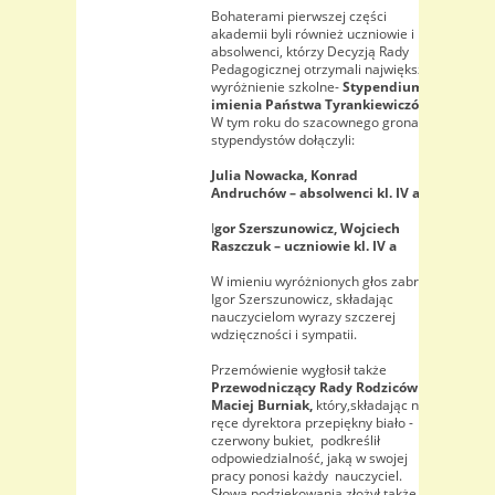
Bohaterami pierwszej części
akademii byli również uczniowie i
absolwenci, którzy Decyzją Rady
Pedagogicznej otrzymali największe
wyróżnienie szkolne-
Stypendium
imienia Państwa Tyrankiewiczów.
W tym roku do szacownego grona
stypendystów dołączyli:
Julia Nowacka, Konrad
Andruchów – absolwenci kl. IV a
I
gor Szerszunowicz, Wojciech
Raszczuk – uczniowie kl. IV a
W imieniu wyróżnionych głos zabrał
Igor Szerszunowicz, składając
nauczycielom wyrazy szczerej
wdzięczności i sympatii.
Przemówienie wygłosił także
Przewodniczący Rady Rodziców p.
Maciej Burniak,
który,składając na
ręce dyrektora przepiękny biało -
czerwony bukiet, podkreślił
odpowiedzialność, jaką w swojej
pracy ponosi każdy nauczyciel.
Słowa podziękowania złożył także