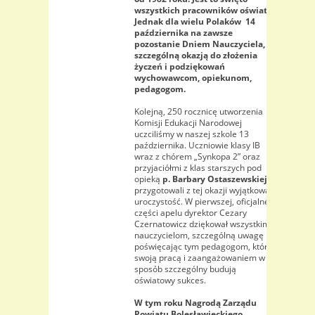
wszystkich pracowników oświaty.
Jednak dla wielu Polaków 14
października na zawsze
pozostanie Dniem Nauczyciela,
szczególną okazją do złożenia
życzeń i podziękowań
wychowawcom, opiekunom,
pedagogom.
Kolejną, 250 rocznicę utworzenia
Komisji Edukacji Narodowej
uczciliśmy w naszej szkole 13
października. Uczniowie klasy IB
wraz z chórem „Synkopa 2” oraz
przyjaciółmi z klas starszych pod
opieką
p. Barbary Ostaszewskiej
przygotowali z tej okazji wyjątkową
uroczystość. W pierwszej, oficjalnej
części apelu dyrektor Cezary
Czernatowicz dziękował wszystkim
nauczycielom, szczególną uwagę
poświęcając tym pedagogom, którzy
swoją pracą i zaangażowaniem w
sposób szczególny budują
oświatowy sukces.
W tym roku Nagrodą Zarządu
Powiatu Bolesławieckiego