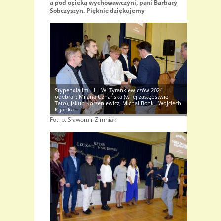
a pod opieką wychowawczyni, pani Barbary
Sobczyszyn. Pięknie dziękujemy
Stypendia im. H. i W. Tyrankiewiczów 2024
odebrali: Milana Uznańska (w jej zastępstwie
Tato), Jakub Korzeniewicz, Michał Bonk i Wojciech
Kijanka
Fot. p. Sławomir Zimniak