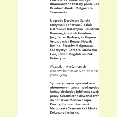
uhonorowane zostały panie Beata
Rembacz-Bonk i Małgorzata
Szymańska.
Nagrody Dyrektora Szkoły
otrzymali państwo: Cieslak-
Ostrowska Katarzyna, Dziedziul
Damian, Jarzabek Karolina,
Jusypenko Barbara, ks.Kaproń
Artur, Łasica Bogna, Nowak
Irmina, Piotrów Malgorzata,
Sobczyszyn Barbara, Suchecka
Ewa, Szwed Magdalena. Żak
Katarzyna
Wszystkim wyróżnionych
pracownikom oświaty serdecznie
gratulujemy.
Sympatycznym upominkiem
uhonorowani zostali pedagodzy,
którzy obchodzą jubileusz swojej
pracy. Ceramiczne dzwonki trafiły
do państwa: Monika Szopa-
Pawlik, Tomasz Hoszowski
,
Małgorzata Szymańska i Marta
Kokoszko-Jasińska.