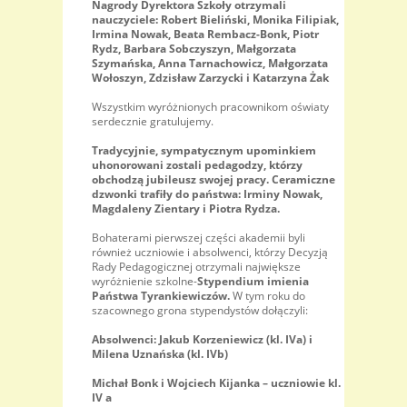
Nagrody Dyrektora Szkoły otrzymali
nauczyciele: Robert Bieliński, Monika Filipiak,
Irmina Nowak, Beata Rembacz-Bonk, Piotr
Rydz, Barbara Sobczyszyn, Małgorzata
Szymańska, Anna Tarnachowicz, Małgorzata
Wołoszyn, Zdzisław Zarzycki i Katarzyna Żak
Wszystkim wyróżnionych pracownikom oświaty
serdecznie gratulujemy.
Tradycyjnie, sympatycznym upominkiem
uhonorowani zostali pedagodzy, którzy
obchodzą jubileusz swojej pracy. Ceramiczne
dzwonki trafiły do państwa: Irminy Nowak,
Magdaleny Zientary i Piotra Rydza.
Bohaterami pierwszej części akademii byli
również uczniowie i absolwenci, którzy Decyzją
Rady Pedagogicznej otrzymali największe
wyróżnienie szkolne-
Stypendium imienia
Państwa Tyrankiewiczów.
W tym roku do
szacownego grona stypendystów dołączyli:
Absolwenci: Jakub Korzeniewicz (kl. IVa) i
Milena Uznańska (kl. IVb)
Michał Bonk i Wojciech Kijanka – uczniowie kl.
IV a