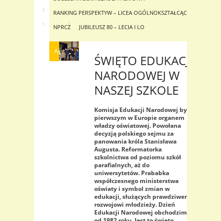
RANKING PERSPEKTYW – LICEA OGÓLNOKSZTAŁCĄCE
NPRCZ
JUBILEUSZ 80 – LECIA I LO
AKTUALNOŚCI
ŚWIĘTO EDUKACJI
NARODOWEJ W
NASZEJ SZKOLE
Komisja Edukacji Narodowej była
pierwszym w Europie organem
władzy oświatowej. Powołana
decyzją polskiego sejmu za
panowania króla Stanisława
Augusta. Reformatorka
szkolnictwa
od poziomu szkół
parafialnych, aż do
uniwersytetów. Prababka
współczesnego ministerstwa
oświaty i symbol zmian w
edukacji, służących prawdziwemu
rozwojowi młodzieży.
Dzień
Edukacji Narodowej obchodzimy
od 1982 roku. Jest to święto