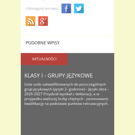
Udostępnij ten wpis
PODOBNE WPISY
AKTUALNOŚCI
KLASY I - GRUPY JĘZYKOWE
Lista osób zakwalifikowanych do poszczególnych
grup językowych (języki 2- godzinne) - Języki obce -
2026-2027 Przydział wynikał z deklaracji, a w
przypadku większej liczby chętnych - zastosowano
kwalifikację na podstawie punktów rekrutacyjnych.