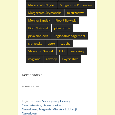
Małgorzata Naglik
Małgorzata Pędlowska
Małgorzata Szymańska
mistrzostwa
Monika Sandak
Piotr Filistyński
Piotr Matusiak
piłka nożna
piłka siatkowa
RegionalManagement
siatkówka
sport
szachy
Sławomir Zimniak
UAT
warsztaty
wygrana
zawody
zwycięstwo
Komentarze
komentarzy
Tagi:
Barbara Sobczyszyn,
Cezary
Czernatowicz,
Dzień Edukacji
Narodowej,
Nagroda Ministra Edukacji
Narodowej