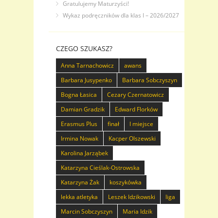
Gratulujemy Maturzyści!
Wykaz podręczników dla klas I – 2026/2027
CZEGO SZUKASZ?
Anna Tarnachowicz
awans
Barbara Jusypenko
Barbara Sobczyszyn
Bogna Łasica
Cezary Czernatowicz
Damian Gradzik
Edward Florków
Erasmus Plus
finał
I miejsce
Irmina Nowak
Kacper Olszewski
Karolina Jarząbek
Katarzyna Cieślak-Ostrowska
Katarzyna Żak
koszykówka
lekka atletyka
Leszek Idzikowski
liga
Marcin Sobczyszyn
Maria Idzik