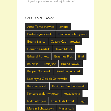
Ogólnopolskim w Lekkiej Atletyce!
CZEGO SZUKASZ?
Anna Tarnachowicz
awans
Barbara Jusypenko
Barbara Sobczyszyn
Bogna Łasica
Cezary Czernatowicz
Damian Gradzik
Dawid Meier
Edward Florków
Erasmus Plus
finał
halówka
I miejsce
Irmina Nowak
Kacper Olszewski
Karolina Jarząbek
Katarzyna Cieślak-Ostrowska
Katarzyna Żak
Kazimierz Sucharzewski
Koncert Walentynkowy
koszykówka
lekka atletyka
Leszek Idzikowski
liga
Marcin Sobczyszyn
Maria Idzik