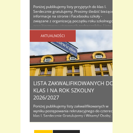
Poniżej publikujemy listy przyjętych do klas I.
Serdecznie gratulujemy. Prosimy śledzić bieżące
informacje na stronie i Facebooku szkoły -
związane z organizacją początku roku szkolnego
oraz kiermaszu używanych podręczników. Lista
osób przyjętych do klas I na rok szkolny...
AKTUALNOŚCI
LISTA ZAKWALIFIKOWANYCH DO
KLAS I NA ROK SZKOLNY
2026/2027
Poniżej publikujemy listy zakwalifikowanych w
wyniku postępowania rekrutacyjnego do czterech
klas I. Serdecznie Gratulujemy i Witamy! Osoby,
które znajdą się na listach proszone są o
dostarczenie do sekretariatu oryginałów
dokumentów wraz ze zdjęciem celem