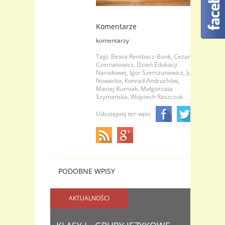
Komentarze
komentarzy
Tagi:
Beata Rembacz-Bonk,
Cezary
Czernatowicz,
Dzień Edukacji
Narodowej,
Igor Szerszunowicz,
Julia
Nowacka,
Konrad Andruchów,
Maciej Burniak,
Małgorzata
Szymańska,
Wojciech Raszczuk
Udostępnij ten wpis
PODOBNE WPISY
AKTUALNOŚCI