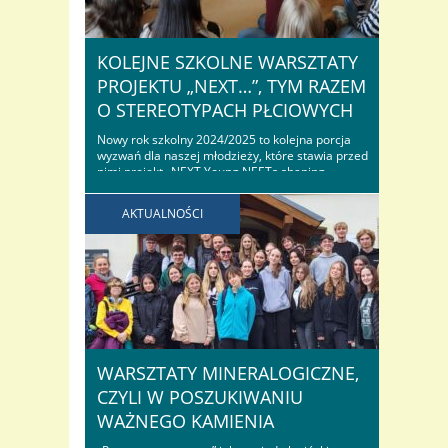
KOLEJNE SZKOLNE WARSZTATY
PROJEKTU „NEXT…”, TYM RAZEM
O STEREOTYPACH PŁCIOWYCH
Nowy rok szkolny 2024/2025 to kolejna porcja
wyzwań dla naszej młodzieży, które stawia przed
nimi projekt „NEXT Young NEETs shaping
EXpectations for The Future of Europe”. Zespół
projektowy już szykuje się do wyjazdu na Łotwę, a w
AKTUALNOŚCI
szkole klasa III b i III c wzięły udział w pierwszym
spotkaniu…
WARSZTATY MINERALOGICZNE,
CZYLI W POSZUKIWANIU
WAŻNEGO KAMIENIA