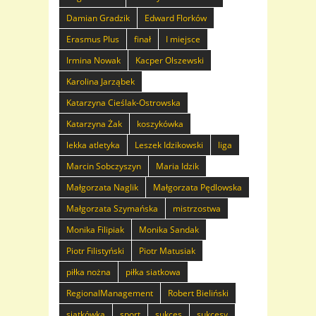
Damian Gradzik
Edward Florków
Erasmus Plus
finał
I miejsce
Irmina Nowak
Kacper Olszewski
Karolina Jarząbek
Katarzyna Cieślak-Ostrowska
Katarzyna Żak
koszykówka
lekka atletyka
Leszek Idzikowski
liga
Marcin Sobczyszyn
Maria Idzik
Małgorzata Naglik
Małgorzata Pędlowska
Małgorzata Szymańska
mistrzostwa
Monika Filipiak
Monika Sandak
Piotr Filistyński
Piotr Matusiak
piłka nożna
piłka siatkowa
RegionalManagement
Robert Bieliński
siatkówka
sport
sukces
sukcesy