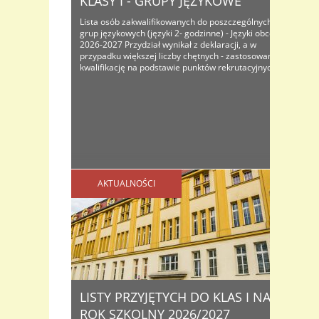
KLASY I - GRUPY JĘZYKOWE
Lista osób zakwalifikowanych do poszczególnych
grup językowych (języki 2- godzinne) - Języki obce -
2026-2027 Przydział wynikał z deklaracji, a w
przypadku większej liczby chętnych - zastosowano
kwalifikację na podstawie punktów rekrutacyjnych.
AKTUALNOŚCI
LISTY PRZYJĘTYCH DO KLAS I NA
ROK SZKOLNY 2026/2027