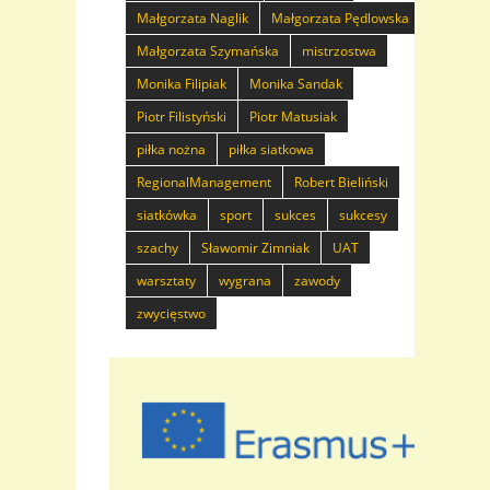
Małgorzata Naglik
Małgorzata Pędlowska
Małgorzata Szymańska
mistrzostwa
Monika Filipiak
Monika Sandak
Piotr Filistyński
Piotr Matusiak
piłka nożna
piłka siatkowa
RegionalManagement
Robert Bieliński
siatkówka
sport
sukces
sukcesy
szachy
Sławomir Zimniak
UAT
warsztaty
wygrana
zawody
zwycięstwo