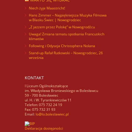
Niech żyje Maastricht!
Hans Zimmer – Najpiękniejsza Muzyka Filmowa
w Blasku Świec | Nowogrodziec
„Z jazzem przez Polskę” w Nowogrodźcu
Uwaga! Zmiana tematu spotkania Francuskich
klimatów
Following i Odyseja Christophera Nolana
Stand-up Rafał Rutkowski – Nowogrodziec, 26
września
KONTAKT
I Liceum Ogólnokształcące
im. Władysława Broniewskiego w Bolesławcu
59 - 700 Bolesławiec
ul. H. i W. Tyrankiewiczów 11
Telefon: 075 732 24 19
Fax: 075 732 31 93
Email:
lo@lo.boleslawiec.pl
Deklaracja dostępności