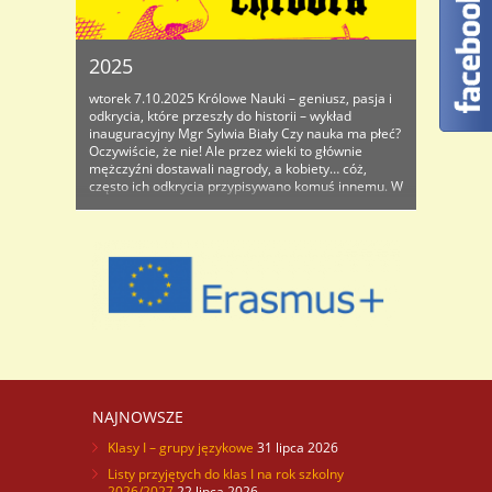
2025
wtorek 7.10.2025 Królowe Nauki – geniusz, pasja i
odkrycia, które przeszły do historii – wykład
inauguracyjny Mgr Sylwia Biały Czy nauka ma płeć?
Oczywiście, że nie! Ale przez wieki to głównie
mężczyźni dostawali nagrody, a kobiety… cóż,
często ich odkrycia przypisywano komuś innemu. W
tym...
NAJNOWSZE
Klasy I – grupy językowe
31 lipca 2026
Listy przyjętych do klas I na rok szkolny
2026/2027
22 lipca 2026