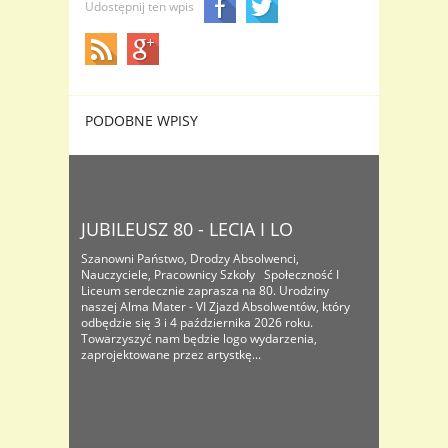
Udostępnij ten wpis
PODOBNE WPISY
JUBILEUSZ 80 - LECIA I LO
Szanowni Państwo, Drodzy Absolwenci,
Nauczyciele, Pracownicy Szkoły Społeczność I
Liceum serdecznie zaprasza na 80. Urodziny
naszej Alma Mater - VI Zjazd Absolwentów, który
odbędzie się 3 i 4 października 2026 roku.
Towarzyszyć nam będzie logo wydarzenia,
zaprojektowane przez artystkę...