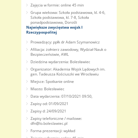
Zajęcia w formie: online 45 min
Grupa wiekowa: Szkoła podstawowa, kl. 4-6,
Szkoła podstawowa, kl. 7-8, Szkoła
ponadpodstawowa, Dorośli
Największe zwycięstwa wojsk I
Rzeczypospolitej
Prowadzący: ppłk dr Adam Szymanowicz
Afiliacja: żołnierz zawodowy, Wydział Nauk o
Bezpieczeństwie, AWL
Dziedzina wydarzenia: Bolesławiec
Organizator: Akademia Wojsk Lądowych im.
gen. Tadeusza Kościuszki we Wrocławiu
Miejsce: Spotkanie online
Miasto: Bolesławiec
Data wydarzenia: 07/10/2021 09:50,
Zapisy od: 01/09/2021
Zapisy d: 24/09/2021
Zapisy telefoniczne / mailowe:
dfn@lo.boleslawiec.pl
Forma prezentacji: wykład