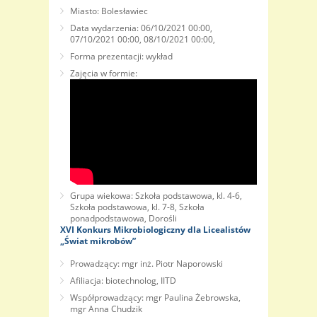
Miasto: Bolesławiec
Data wydarzenia: 06/10/2021 00:00,
07/10/2021 00:00, 08/10/2021 00:00,
Forma prezentacji: wykład
Zajęcia w formie:
Grupa wiekowa: Szkoła podstawowa, kl. 4-6,
Szkoła podstawowa, kl. 7-8, Szkoła
ponadpodstawowa, Dorośli
XVI Konkurs Mikrobiologiczny dla Licealistów
„Świat mikrobów”
Prowadzący: mgr inż. Piotr Naporowski
Afiliacja: biotechnolog, IITD
Współprowadzący: mgr Paulina Żebrowska,
mgr Anna Chudzik