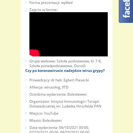
Forma prezentacji: wykład
Zajęcia w formie:
Grupa wiekowa: Szkoła podstawowa, kl. 7-8,
Szkoła ponadpodstawowa, Dorośli
Czy po koronawirusie nadejdzie wirus grypy?
Prowadzący: dr hab. Egbert Piasecki
Afiliacja: wirusolog, IITD
Dziedzina wydarzenia: Bolesławiec
Organizator: Instytut Immunologii i Terapii
Doświadczalnej im. Ludwika Hirszfelda PAN
Miejsce: YouTube
Miasto: Bolesławiec
Data wydarzenia: 06/10/2021 00:00,
07/10/2021 00:00, 08/10/2021 00:00,