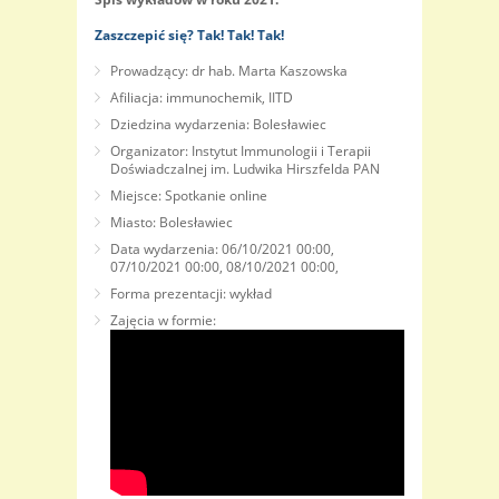
Zaszczepić się? Tak! Tak! Tak!
Prowadzący: dr hab. Marta Kaszowska
Afiliacja: immunochemik, IITD
Dziedzina wydarzenia: Bolesławiec
Organizator: Instytut Immunologii i Terapii
Doświadczalnej im. Ludwika Hirszfelda PAN
Miejsce: Spotkanie online
Miasto: Bolesławiec
Data wydarzenia: 06/10/2021 00:00,
07/10/2021 00:00, 08/10/2021 00:00,
Forma prezentacji: wykład
Zajęcia w formie: