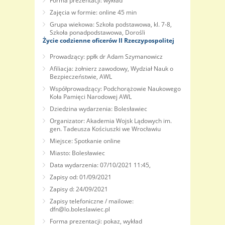
Forma prezentacji: wykład
Zajęcia w formie: online 45 min
Grupa wiekowa: Szkoła podstawowa, kl. 7-8,
Szkoła ponadpodstawowa, Dorośli
Życie codzienne oficerów II Rzeczypospolitej
Prowadzący: ppłk dr Adam Szymanowicz
Afiliacja: żołnierz zawodowy, Wydział Nauk o
Bezpieczeństwie, AWL
Współprowadzący: Podchorążowie Naukowego
Koła Pamięci Narodowej AWL
Dziedzina wydarzenia: Bolesławiec
Organizator: Akademia Wojsk Lądowych im.
gen. Tadeusza Kościuszki we Wrocławiu
Miejsce: Spotkanie online
Miasto: Bolesławiec
Data wydarzenia: 07/10/2021 11:45,
Zapisy od: 01/09/2021
Zapisy d: 24/09/2021
Zapisy telefoniczne / mailowe:
dfn@lo.boleslawiec.pl
Forma prezentacji: pokaz, wykład