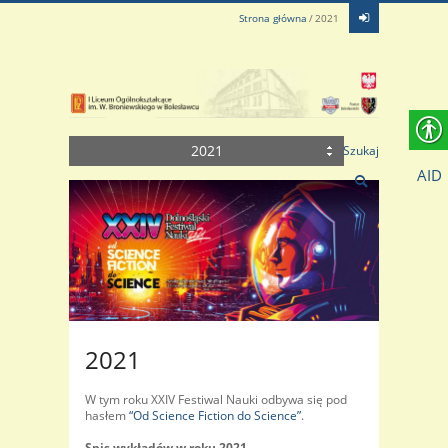
Strona główna
2021
2021
Szukaj
AID
2021
W tym roku XXIV Festiwal Nauki odbywa się pod
hasłem
“Od Science Fiction do Science”
.
Spis wykładów w roku 2021.