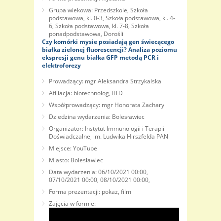
Grupa wiekowa: Przedszkole, Szkoła
podstawowa, kl. 0-3, Szkoła podstawowa, kl. 4-
6, Szkoła podstawowa, kl. 7-8, Szkoła
ponadpodstawowa, Dorośli
Czy komórki mysie posiadają gen świecącego
białka zielonej fluorescencji? Analiza poziomu
ekspresji genu białka GFP metodą PCR i
elektroforezy
Prowadzący: mgr Aleksandra Strzykalska
Afiliacja: biotechnolog, IITD
Współprowadzący: mgr Honorata Zachary
Dziedzina wydarzenia: Bolesławiec
Organizator: Instytut Immunologii i Terapii
Doświadczalnej im. Ludwika Hirszfelda PAN
Miejsce: YouTube
Miasto: Bolesławiec
Data wydarzenia: 06/10/2021 00:00,
07/10/2021 00:00, 08/10/2021 00:00,
Forma prezentacji: pokaz, film
Zajęcia w formie: