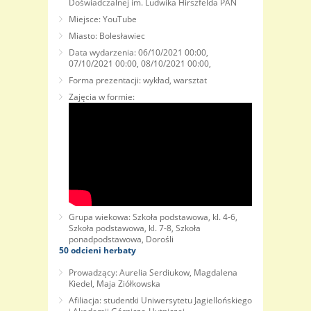
Doświadczalnej im. Ludwika Hirszfelda PAN
Miejsce: YouTube
Miasto: Bolesławiec
Data wydarzenia: 06/10/2021 00:00,
07/10/2021 00:00, 08/10/2021 00:00,
Forma prezentacji: wykład, warsztat
Zajęcia w formie:
Grupa wiekowa: Szkoła podstawowa, kl. 4-6,
Szkoła podstawowa, kl. 7-8, Szkoła
ponadpodstawowa, Dorośli
50 odcieni herbaty
Prowadzący: Aurelia Serdiukow, Magdalena
Kiedel, Maja Ziółkowska
Afiliacja: studentki Uniwersytetu Jagiellońskiego