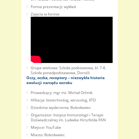
Forma prezentacji: wykład
Zajęcia w formie:
Grupa wiekowa: Szkoła podstawowa, kl. 7-8,
Szkoła ponadpodstawowa, Dorośli
Oczy, oczka, receptory – niezwykła historia
ewolucji narządu wzroku
Prowadzący: mgr inż. Michał Ochnik
Afiliacja: biotechnolog, wirusolog, IITD
Dziedzina wydarzenia: Bolesławiec
Organizator: Instytut Immunologii i Terapii
Doświadczalnej im. Ludwika Hirszfelda PAN
Miejsce: YouTube
Miasto: Bolesławiec