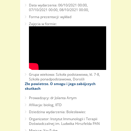
Data wydarzenia: 06/10/2021 00:00,
07/10/2021 00:00, 08/10/2021 00:00,
Forma prezentacji: wykład
Zajęcia w formie:
Grupa wiekowa: Szkoła podstawowa, kl. 7-8,
Szkoła ponadpodstawowa, Dorośli
Złe powietrze. O smogu i jego zabójczych
skutkach
Prowadzący: dr Jolanta Artym
Afiliacja: biolog, IITD
Dziedzina wydarzenia: Bolesławiec
Organizator: Instytut Immunologii i Terapii
Doświadczalnej im. Ludwika Hirszfelda PAN
Miejsce: YouTube