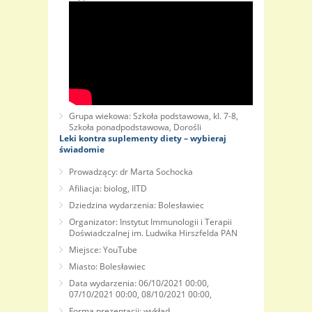
Grupa wiekowa: Szkoła podstawowa, kl. 7-8,
Szkoła ponadpodstawowa, Dorośli
Leki kontra suplementy diety – wybieraj
świadomie
Prowadzący: dr Marta Sochocka
Afiliacja: biolog, IITD
Dziedzina wydarzenia: Bolesławiec
Organizator: Instytut Immunologii i Terapii
Doświadczalnej im. Ludwika Hirszfelda PAN
Miejsce: YouTube
Miasto: Bolesławiec
Data wydarzenia: 06/10/2021 00:00,
07/10/2021 00:00, 08/10/2021 00:00,
Forma prezentacji: wykład