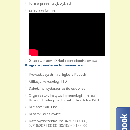
Forma prezentacji: wykład
Zajęcia w formie:
Grupa wiekowa: Szkoła ponadpodstawowa
Drugi rok pandemii koronawirusa
Prowadzący: dr hab. Egbert Piasecki
Afiliacja: wirusolog, IITD
Dziedzina wydarzenia: Bolesławiec
Organizator: Instytut Immunologii i Terapii
Doświadczalnej im. Ludwika Hirszfelda PAN
Miejsce: YouTube
Miasto: Bolesławiec
Data wydarzenia: 06/10/2021 00:00,
07/10/2021 00:00, 08/10/2021 00:00,