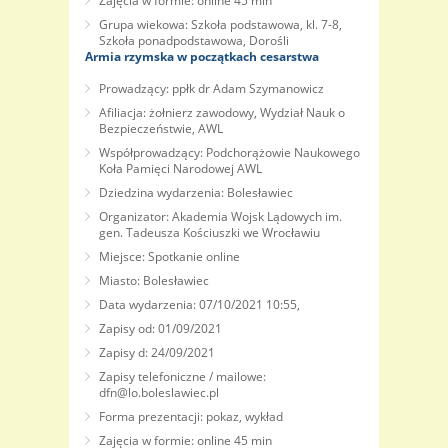
Zajęcia w formie: online 45 min
Grupa wiekowa: Szkoła podstawowa, kl. 7-8,
Szkoła ponadpodstawowa, Dorośli
Armia rzymska w początkach cesarstwa
Prowadzący: ppłk dr Adam Szymanowicz
Afiliacja: żołnierz zawodowy, Wydział Nauk o
Bezpieczeństwie, AWL
Współprowadzący: Podchorążowie Naukowego
Koła Pamięci Narodowej AWL
Dziedzina wydarzenia: Bolesławiec
Organizator: Akademia Wojsk Lądowych im.
gen. Tadeusza Kościuszki we Wrocławiu
Miejsce: Spotkanie online
Miasto: Bolesławiec
Data wydarzenia: 07/10/2021 10:55,
Zapisy od: 01/09/2021
Zapisy d: 24/09/2021
Zapisy telefoniczne / mailowe:
dfn@lo.boleslawiec.pl
Forma prezentacji: pokaz, wykład
Zajęcia w formie: online 45 min