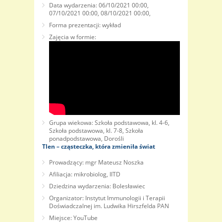
Data wydarzenia: 06/10/2021 00:00,
07/10/2021 00:00, 08/10/2021 00:00,
Forma prezentacji: wykład
Zajęcia w formie:
Grupa wiekowa: Szkoła podstawowa, kl. 4-6,
Szkoła podstawowa, kl. 7-8, Szkoła
ponadpodstawowa, Dorośli
Tlen – cząsteczka, która zmieniła świat
Prowadzący: mgr Mateusz Noszka
Afiliacja: mikrobiolog, IITD
Dziedzina wydarzenia: Bolesławiec
Organizator: Instytut Immunologii i Terapii
Doświadczalnej im. Ludwika Hirszfelda PAN
Miejsce: YouTube