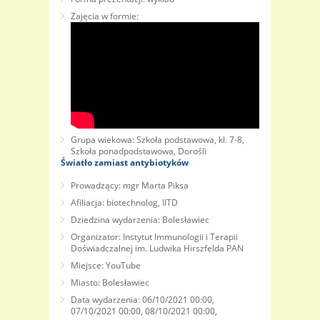
Zajęcia w formie:
Grupa wiekowa: Szkoła podstawowa, kl. 7-8,
Szkoła ponadpodstawowa, Dorośli
Światło zamiast antybiotyków
Prowadzący: mgr Marta Piksa
Afiliacja: biotechnolog, IITD
Dziedzina wydarzenia: Bolesławiec
Organizator: Instytut Immunologii i Terapii
Doświadczalnej im. Ludwika Hirszfelda PAN
Miejsce: YouTube
Miasto: Bolesławiec
Data wydarzenia: 06/10/2021 00:00,
07/10/2021 00:00, 08/10/2021 00:00,