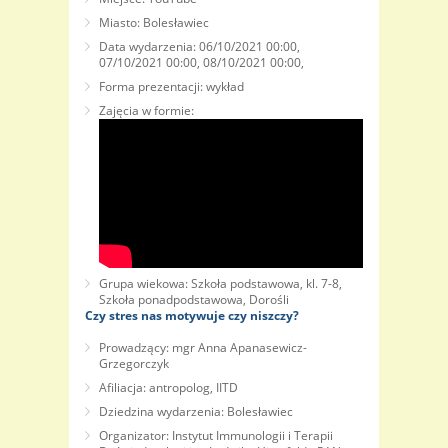
Miasto: Bolesławiec
Data wydarzenia: 06/10/2021 00:00,
07/10/2021 00:00, 08/10/2021 00:00,
Forma prezentacji: wykład
Zajęcia w formie:
Grupa wiekowa: Szkoła podstawowa, kl. 7-8,
Szkoła ponadpodstawowa, Dorośli
Czy stres nas motywuje czy niszczy?
Prowadzący: mgr Anna Apanasewicz-
Grzegorczyk
Afiliacja: antropolog, IITD
Dziedzina wydarzenia: Bolesławiec
Organizator: Instytut Immunologii i Terapii