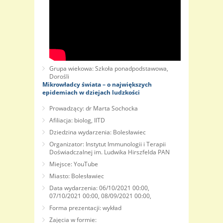
Grupa wiekowa: Szkoła ponadpodstawowa,
Dorośli
Mikrowładcy świata – o największych
epidemiach w dziejach ludzkości
Prowadzący: dr Marta Sochocka
Afiliacja: biolog, IITD
Dziedzina wydarzenia: Bolesławiec
Organizator: Instytut Immunologii i Terapii
Doświadczalnej im. Ludwika Hirszfelda PAN
Miejsce: YouTube
Miasto: Bolesławiec
Data wydarzenia: 06/10/2021 00:00,
07/10/2021 00:00, 08/09/2021 00:00,
Forma prezentacji: wykład
Zajęcia w formie: