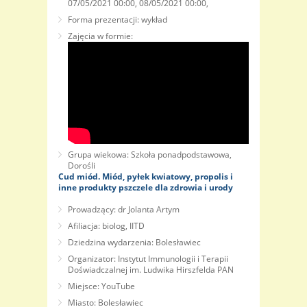
07/05/2021 00:00, 08/05/2021 00:00,
Forma prezentacji: wykład
Zajęcia w formie:
Grupa wiekowa: Szkoła ponadpodstawowa,
Dorośli
Cud miód. Miód, pyłek kwiatowy, propolis i
inne produkty pszczele dla zdrowia i urody
Prowadzący: dr Jolanta Artym
Afiliacja: biolog, IITD
Dziedzina wydarzenia: Bolesławiec
Organizator: Instytut Immunologii i Terapii
Doświadczalnej im. Ludwika Hirszfelda PAN
Miejsce: YouTube
Miasto: Bolesławiec