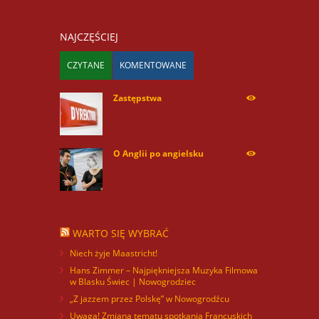
NAJCZĘŚCIEJ
CZYTANE
KOMENTOWANE
Zastępstwa
254165
O Anglii po angielsku
59855
WARTO SIĘ WYBRAĆ
Niech żyje Maastricht!
Hans Zimmer – Najpiękniejsza Muzyka Filmowa
w Blasku Świec | Nowogrodziec
„Z jazzem przez Polskę” w Nowogrodźcu
Uwaga! Zmiana tematu spotkania Francuskich