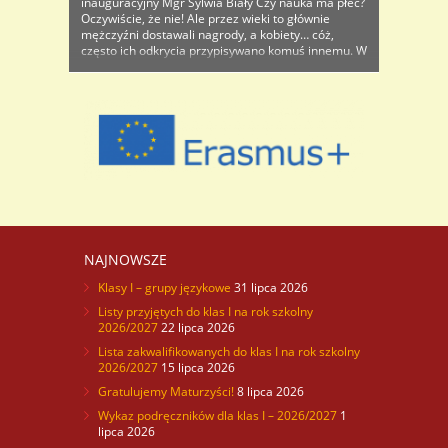
inauguracyjny Mgr Sylwia Biały Czy nauka ma płeć?
Oczywiście, że nie! Ale przez wieki to głównie
mężczyźni dostawali nagrody, a kobiety… cóż,
często ich odkrycia przypisywano komuś innemu. W
tym...
NAJNOWSZE
Klasy I – grupy językowe
31 lipca 2026
Listy przyjętych do klas I na rok szkolny
2026/2027
22 lipca 2026
Lista zakwalifikowanych do klas I na rok szkolny
2026/2027
15 lipca 2026
Gratulujemy Maturzyści!
8 lipca 2026
Wykaz podręczników dla klas I – 2026/2027
1
lipca 2026