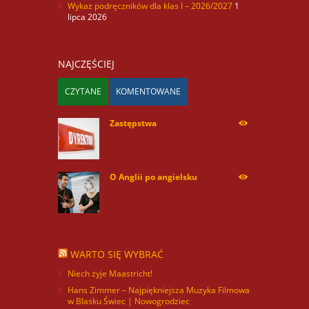
Wykaz podręczników dla klas I – 2026/2027
1
lipca 2026
NAJCZĘŚCIEJ
CZYTANE
KOMENTOWANE
Zastępstwa
254176
O Anglii po angielsku
60041
WARTO SIĘ WYBRAĆ
Niech żyje Maastricht!
Hans Zimmer – Najpiękniejsza Muzyka Filmowa
w Blasku Świec | Nowogrodziec