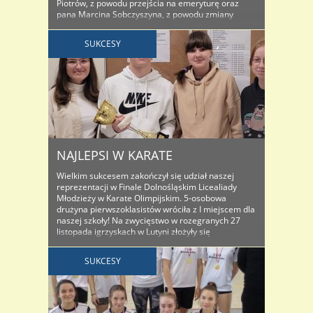
Piotrów, z powodu przejścia na emeryturę oraz
pana Marcina Sobczyszyna, z powodu zmiany
planów życiowych. Było dużo ciepłych słów, emocji i
wzruszeń, dedykacji muzycznych i występów. Pan
SUKCESY
Marcin rozegrał (z sukcesem) ostatni mecz na
scenie, ..
NAJLEPSI W KARATE
Wielkim sukcesem zakończył się udział naszej
reprezentacji w Finale Dolnośląskim Licealiady
Młodzieży w Karate Olimpijskim. 5-osobowa
drużyna pierwszoklasistów wróciła z I miejscem dla
naszej szkoły! Na zwycięstwo w rozegranych 27
listopada igrzyskach w Lutyni złożyły się
indywidualne sukcesy: Katarzyny Czarnej z kl. I B,
Amelii Kowalczyk z kl. I C, Julii Stadnik z kl. I ..
SUKCESY