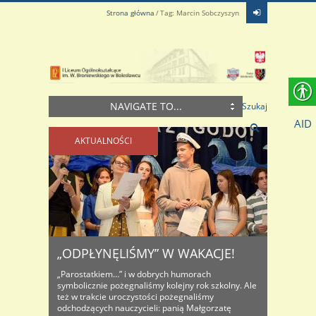
Strona główna
Tag: Marcin Sobczyszyn
NAVIGATE TO...
Szukaj
AID
AKTUALNOŚCI
„ODPŁYNĘLIŚMY” W WAKACJE!
„Parostatkiem…” i w dobrych humorach
symbolicznie pożegnaliśmy kolejny rok szkolny. Ale
też w trakcie uroczystości pożegnaliśmy
odchodzących nauczycieli: panią Małgorzatę