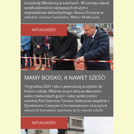
Licealiady Młodzieży w szachach . W turnieju udział
wzięło piętnaście najlepszych drużyn z
województwa dolnośląskiego. Nasza Drużyna w
składzie: Joanna Sadowska, Wiktor Małkowski,
Tomasz Maj, Oskar Konicki (uczniowie klasy IIIAg )
zajęła IX miejsce. Opiekunem drużyny był Marcin
AKTUALNOŚCI
Sobczyszyn. Gratulujemy osiągniętego ..
MAMY BOISKO, A NAWET SZEŚĆ!
14 grudnia 2021 roku z pewnością przejdzie do
historii szkoły. Właśnie w tym dniu w obecności
wielu znakomitych gości i całej społeczności
szkolnej Pan Starosta Tomasz Gabrysiak wspólnie z
Dyrektorem Cezarym Czernatowiczem uroczyście
otworzyli kompleks sportowy przy naszej szkole.
Długo na ten moment czekaliśmy, stąd i radość
była wielka, a że otwarcie przypadło na czas ..
AKTUALNOŚCI