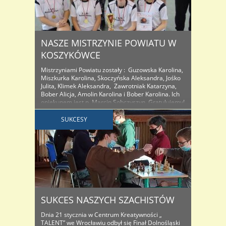
NASZE MISTRZYNIE POWIATU W
KOSZYKÓWCE
Mistrzyniami Powiatu zostały : Guzowska Karolina,
Miszkurka Karolina, Skoczyńska Aleksandra, Jośko
Julita, Klimek Aleksandra, Zawrotniak Katarzyna,
Bober Alicja, Amolin Karolina i Bober Karolina. Ich
opiekunem jest p. Marcin Sobczyszyn. Gratulujemy!
Mistrzostwa rozegrano w hali I Liceum
Ogólnokształcącego. Gospodynie „nie były
SUKCESY
gościnne” i wygrały wszystkie mecze. W pierwszym
meczu pokonały II Liceum Ogólnokształcące 17:9 .
W ..
SUKCES NASZYCH SZACHISTÓW
Dnia 21 stycznia w Centrum Kreatywności „
TALENT” we Wrocławiu odbył się Finał Dolnośląski