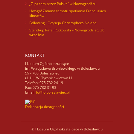
„Z jazzem przez Polskę” w Nowogrodźcu
Uwaga! Zmiana tematu spotkania Francuskich
klimatów
Following i Odyseja Christophera Nolana
Stand-up Rafał Rutkowski – Nowogrodziec, 26
września
KONTAKT
I Liceum Ogólnokształcące
im. Władysława Broniewskiego w Bolesławcu
59 - 700 Bolesławiec
ul. H. i W. Tyrankiewiczów 11
Telefon: 075 732 24 19
Fax: 075 732 31 93
Email:
lo@lo.boleslawiec.pl
Deklaracja dostępności
© I Liceum Ogólnokształcące w Bolesławcu