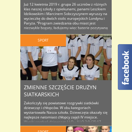
Już 12 kwietnia 2019 r. grupa 26 uczniów z różnych
klas naszej szkoły z opiekunami, panami Leszkiem
Idzikowskim i Marcinem Sobczyszynem wyruszy na
wycieczkę do dwóch stolic europejskich Londynu i
Paryża. “Program zwiedzania obu miast jest
niezwykle bogaty, ładujemy więc baterie pozytywną
energią, by starczyło nam sił na to wszystko.
Oprócz Londynu, w Anglii zobaczymy ..
SPORT
ZMIENNE SZCZĘŚCIE DRUŻYN
SIATKARSKICH
Zakończyły się powiatowe rozgrywki siatkówki
dziewcząt i chłopców. W obu kategoriach
wystartowała Nasza szkoła. Dziewczęta okazały się
najlepsze natomiast chłopcy zajęli IV miejsce.
Wyniki spotkań dziewcząt: I LO – II LO 2:0 (25:17,
25:17) ZSHiU – I LO 0:2 (16:25, 15:25) I LO – ZSZiO
(25:12, 25:17) ZSE – I LO (11:25, 10:25) Kkasyfikacja
SPORT