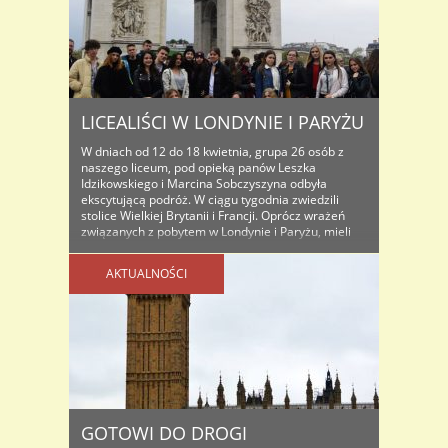
LICEALIŚCI W LONDYNIE I PARYŻU
W dniach od 12 do 18 kwietnia, grupa 26 osób z
naszego liceum, pod opieką panów Leszka
Idzikowskiego i Marcina Sobczyszyna odbyła
ekscytującą podróż. W ciągu tygodnia zwiedzili
stolice Wielkiej Brytanii i Francji. Oprócz wrażeń
związanych z pobytem w Londynie i Paryżu, mieli
okazję „szlifować” swoje umiejętności językowe i
być świadkami historycznego momentu, jakim był ..
AKTUALNOŚCI
GOTOWI DO DROGI