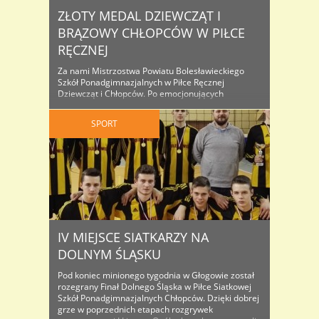
ZŁOTY MEDAL DZIEWCZĄT I
BRĄZOWY CHŁOPCÓW W PIŁCE
RĘCZNEJ
Za nami Mistrzostwa Powiatu Bolesławieckiego
Szkół Ponadgimnazjalnych w Piłce Ręcznej
Dziewcząt i Chłopców. Po emocjonujących
meczach, obie nasze drużyny znalazły się na
podium – dziewczęta na najwyższym stopniu,
SPORT
chłopcy na III miejscu. Wyniki turnieju dziewcząt: I
LO – ZSB 7:4 (4:1) II LO – ZSHU 1:5 (1:2) I LO – II LO
8:3 (5:2) ZSB ..
IV MIEJSCE SIATKARZY NA
DOLNYM ŚLĄSKU
Pod koniec minionego tygodnia w Głogowie został
rozegrany Finał Dolnego Śląska w Piłce Siatkowej
Szkół Ponadgimnazjalnych Chłopców. Dzięki dobrej
grze w poprzednich etapach rozgrywek