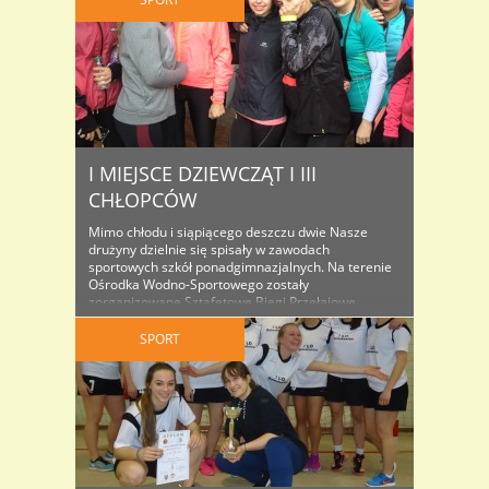
końcowa: ..
I MIEJSCE DZIEWCZĄT I III
CHŁOPCÓW
Mimo chłodu i siąpiącego deszczu dwie Nasze
drużyny dzielnie się spisały w zawodach
sportowych szkół ponadgimnazjalnych. Na terenie
Ośrodka Wodno-Sportowego zostały
zorganizowane Sztafetowe Biegi Przełajowe.
Dziewczęta zaciekle walczyły o pierwsze miejsce z
„handlówką” i wyszły z tej walki zwycięsko,
SPORT
natomiast chłopcy po dobrym początku musieli
uznać wyższość rówieśników z „elektronika” i
„mechanika” zajmując ostatecznie III ..