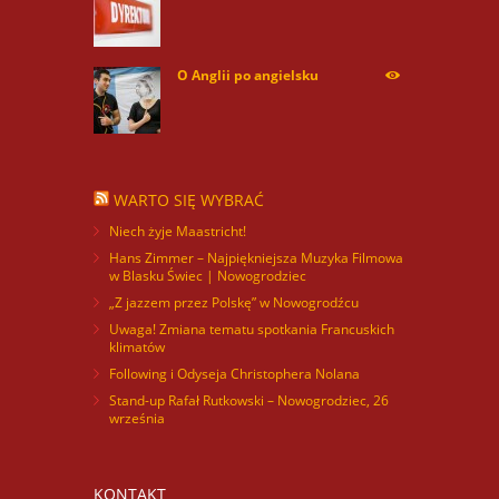
254170
O Anglii po angielsku
59986
WARTO SIĘ WYBRAĆ
Niech żyje Maastricht!
Hans Zimmer – Najpiękniejsza Muzyka Filmowa
w Blasku Świec | Nowogrodziec
„Z jazzem przez Polskę” w Nowogrodźcu
Uwaga! Zmiana tematu spotkania Francuskich
klimatów
Following i Odyseja Christophera Nolana
Stand-up Rafał Rutkowski – Nowogrodziec, 26
września
KONTAKT