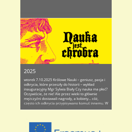
2025
wtorek 7.10.2025 Królowe Nauki – geniusz, pasja i
odkrycia, które przeszły do historii – wykład
inauguracyjny Mgr Sylwia Biały Czy nauka ma płeć?
Oczywiście, że nie! Ale przez wieki to głównie
mężczyźni dostawali nagrody, a kobiety… cóż,
często ich odkrycia przypisywano komuś innemu. W
tym...