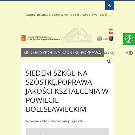
Strona główna
Siedem szkół na szóstkę.Poprawa jakości...
SIEDEM SZKÓŁ NA SZÓSTKĘ.POPRAWA
AID
Szukaj
JAKOŚCI KSZTAŁCENIA W POWIECIE
BOLESŁAWIECKIM
SIEDEM SZKÓŁ NA
SZÓSTKĘ.POPRAWA
JAKOŚCI KSZTAŁCENIA W
POWIECIE
BOLESŁAWIECKIM
Główne cele i założenia projektu: