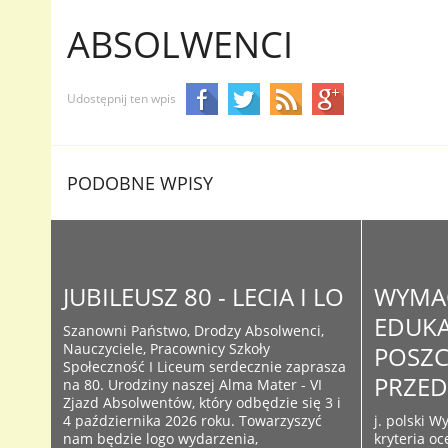
ABSOLWENCI
Udostępnij ten wpis
PODOBNE WPISY
JUBILEUSZ 80 - LECIA I LO
WYMA
EDUKA
Szanowni Państwo, Drodzy Absolwenci,
Nauczyciele, Pracownicy Szkoły
POSZ
Społeczność I Liceum serdecznie zaprasza
PRZE
na 80. Urodziny naszej Alma Mater - VI
Zjazd Absolwentów, który odbędzie się 3 i
4 października 2026 roku. Towarzyszyć
j. polski 
nam będzie logo wydarzenia,
kryteria oc