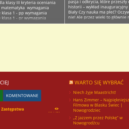
pasja i odkrycia, które przeszły
la klasy III kryteria oceniania
historii – wykład inauguracyjny
IV matematyka wymagania
Biały Czy nauka ma płeć? Oczywi
 klasa 1 - pp wymagania
nie! Ale przez wieki to głównie
 klasa 1 - pr wymagania
dostawali nagrody, a kobiety… c
 klasa 2 - pp wymagania
ich odkrycia przypisywano kom
klasa 2 - pr...
W tym...
CIEJ
WARTO SIĘ WYBRAĆ
Niech żyje Maastricht!
KOMENTOWANE
Hans Zimmer – Najpiękniejs
Filmowa w Blasku Świec |
Zastępstwa
Nowogrodziec
254170
„Z jazzem przez Polskę” w
Nowogrodźcu