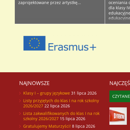
zaprojektowane przez artystkę...
oceniania d
dla klasy 
edukacyjne
edukacyjne
edukacyjne
edukacyjne 
NAJNOWSZE
NAJCZĘŚ
Klasy I – grupy językowe
31 lipca 2026
CZYTANE
Listy przyjętych do klas I na rok szkolny
2026/2027
22 lipca 2026
Lista zakwalifikowanych do klas I na rok
szkolny 2026/2027
15 lipca 2026
Gratulujemy Maturzyści!
8 lipca 2026