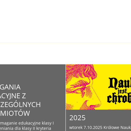
GANIA
CYJNE Z
CZEGÓLNYCH
DMIOTÓW
2025
Wymaganie edukacyjne klasy I
wtorek 7.10.2025 Królowe Nauki
eniania dla klasy II kryteria