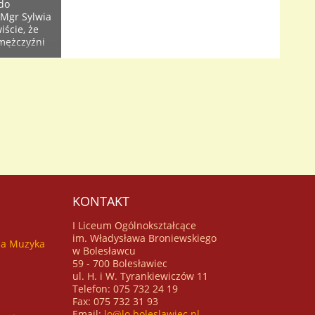
 do
 Mgr Sylwia
ście, że
 mężczyźni
óż, często
uś innemu.
KONTAKT
I Liceum Ogólnokształcące
im. Władysława Broniewskiego
za Muzyka
w Bolesławcu
59 - 700 Bolesławiec
ul. H. i W. Tyrankiewiczów 11
Telefon: 075 732 24 19
Fax: 075 732 31 93
Email:
lo@lo.boleslawiec.pl