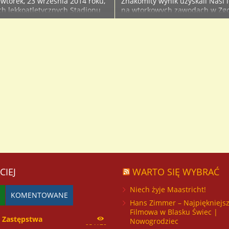
wtorek, 23 września 2014 roku,
Znakomity wynik uzyskali Nasi l
ch lekkoatletycznych Stadionu
na wtorkowych zawodach w Zgo
ego męska reprezentacja Naszej
ramach Dolnośląskiej Ligi
 opieką Piotra Matusiaka wzięła
Lekkoatletycznej. W poszczegól
Rzucie Dolnośląskiej Ligi Lekkiej
konkurencjach (pchnięcie kulą, 
o rywalizacji w 6 konkurencjach
100 m, 400 m, 1500 m, 4×100 m
 m, 1500 m, skok w dal,
zawodnicy uzyskiwali wyniki, k
kulą, 4×100 m) przystąpiło w
były przeliczne na punkty. Po r
zkół naszego województwa. W ..
jesiennym ligi Nasza szkoła za
miejsce. Po podliczeniu wynikó
zawodów zgorzeleckich ..
CIEJ
WARTO SIĘ WYBRAĆ
Niech żyje Maastricht!
KOMENTOWANE
Hans Zimmer – Najpiękniejs
Filmowa w Blasku Świec |
Zastępstwa
Nowogrodziec
254170