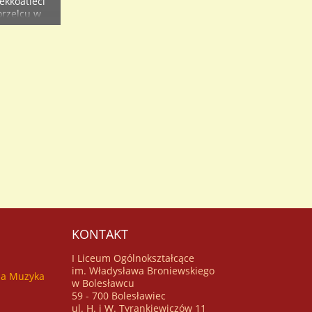
ekkoatleci
rzelcu w
nych
skok w dal,
)
tóre potem
zucie
jmowała 5
w z
KONTAKT
I Liceum Ogólnokształcące
im. Władysława Broniewskiego
za Muzyka
w Bolesławcu
59 - 700 Bolesławiec
ul. H. i W. Tyrankiewiczów 11