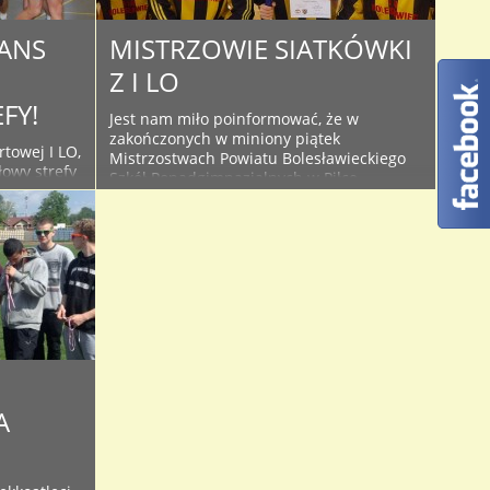
feta 4×100
ANS
MISTRZOWIE SIATKÓWKI
Z I LO
FY!
Jest nam miło poinformować, że w
zakończonych w miniony piątek
rtowej I LO,
Mistrzostwach Powiatu Bolesławieckiego
łowy strefy
Szkół Ponadgimnazjalnych w Piłce
ej chłopców.
Siatkowej Chłopców reprezentacja I LO
gościom z
pod wodzą pana Marcina
liśmy
Sobczyszyna zdobyła tytuł Mistrza Powiatu
tnim meczu
i awansowała do rozgrywek strefowych.
zególnie w
Pierwszy mecz chłopcy rozegrali z
i wygrali z
Zespołem Szkół Budowlanych. Po szybkich
o i tym
trzech setach (12:25, 14:25, 15:25)
mogliśmy cieszyć się z odniesionego ..
A