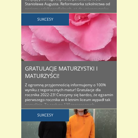
Stanisława Augusta. Reformatorka szkolnictwa od
poziomu szkół parafialnych, aż do uniwersytetów.
Prababka współczesnego ministerstwa oświaty i
symbol zmian w edukacji, służących prawdziwemu
SUKCESY
rozwojowi młodzieży. Dzień Edukacji Narodowej
obchodzimy od 1982 roku. Jest to święto wszystkich
pracowników oświaty. Jednak dla ..
GRATULACJE MATURZYSTKI I
MATURZYŚCI!
Z ogromną przyjemnością informujemy o 100%
wyniku z tegorocznych matur! Gratulacje dla
rocznika 2022-23! Cieszymy się bardzo, że egzamin
pierwszego rocznika w 4-letnim liceum wypadł tak
pomyślnie. To zasługa 130 tegorocznych
absolwentek i absolwentów, wspierających rodzin
oraz pracy włożonej przez grono nauczycielskie.
SUKCESY
Powód do zadowolenia mają wszyscy, ale na
wyróżnienie zasługują osoby, które osiągnęły
najwyższy ..