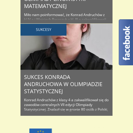
MATEMATYCZNEJ
Miło nam poinformować, że Konrad Andruchów z
kl.IV a i Wojciech Raszczuk z kl. III a zakwalifikowali
się do eliminacji centralnych Olimpiady Lingwistyki
Matematycznej. Ta niezwykle interesująca
SUKCESY
Olimpiada ma swoją długoletnią historię (od 2004
r.) i organizowana jest przez Uniwersytet
Wrocławski i Fundację Matematyków Wrocławskich.
Ma poziom krajowy i międzynarodowy. Co ciekawe,
udział w niej ..
SUKCES KONRADA
ANDRUCHOWA W OLIMPIADZIE
STATYSTYCZNEJ
Konrad Andruchów z klasy 4 a zakwalifikował się do
zawodów centralnych VII edycji Olimpiady
Statystycznej. Znalazł się w gronie 80 osób z Polski,
którzy powalczą o indeks na studia już 28 lutego.
„Olimpiada obejmuje dziedzinę nauk
ekonomicznych w następujących dyscyplinach
naukowych: ekonomia, administracja oraz handel.