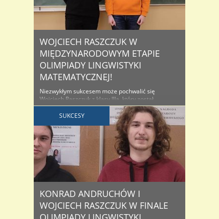
WOJCIECH RASZCZUK W
MIĘDZYNARODOWYM ETAPIE
OLIMPIADY LINGWISTYKI
MATEMATYCZNEJ!
Niezwykłym sukcesem może pochwalić się
Wojciech Raszczuk z klasy IIIa, który został
laureatem VI miejsca w Ogólnopolskiej Olimpiadzie
Lingwistyki Matematycznej we Wrocławiu, tym
SUKCESY
samym zakwalifikował się do etapu
międzynarodowego i będzie reprezentował Polskę,
tym razem w Bułgarii. Już teraz trzymamy kciuki!
Gratulujemy też Konradowi Andruchów z klasy IV a,
który został finalistą tej olimpiady. Eliminacje ..
KONRAD ANDRUCHÓW I
WOJCIECH RASZCZUK W FINALE
OLIMPIADY LINGWISTYKI