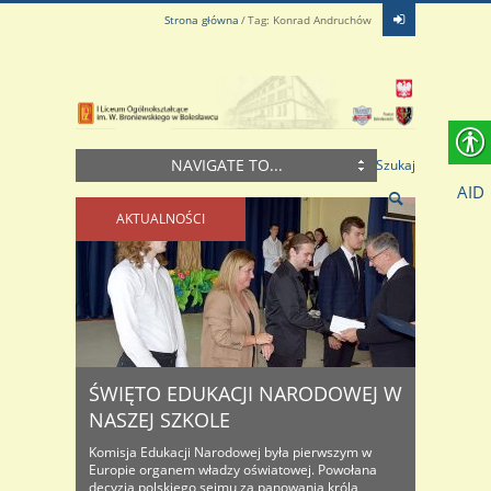
Strona główna
Tag: Konrad Andruchów
NAVIGATE TO...
Szukaj
AID
AKTUALNOŚCI
ŚWIĘTO EDUKACJI NARODOWEJ W
NASZEJ SZKOLE
Komisja Edukacji Narodowej była pierwszym w
Europie organem władzy oświatowej. Powołana
decyzją polskiego sejmu za panowania króla