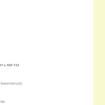
011
s.107-113
w Ravensbruck)
184