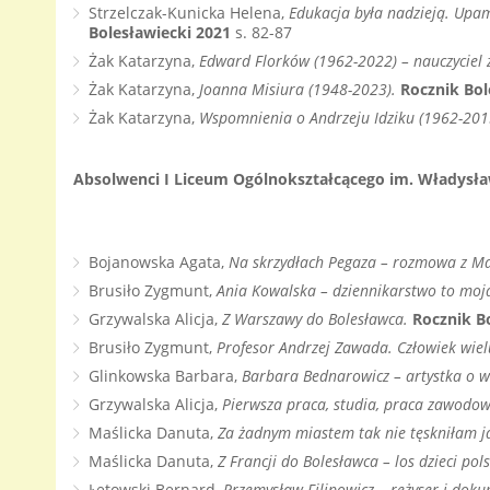
Strzelczak-Kunicka Helena,
Edukacja była nadzieją. Upam
Bolesławiecki 2021
s. 82-87
Żak Katarzyna,
Edward Florków (1962-2022) – nauczyciel 
Żak Katarzyna,
Joanna Misiura (1948-2023).
Rocznik Bol
Żak Katarzyna,
Wspomnienia o Andrzeju Idziku (1962-201
Absolwenci I Liceum Ogólnokształcącego im. Władysł
Bojanowska Agata,
Na skrzydłach Pegaza – rozmowa z M
Brusiło Zygmunt,
Ania Kowalska – dziennikarstwo to moj
Grzywalska Alicja,
Z Warszawy do Bolesławca.
Rocznik B
Brusiło Zygmunt,
Profesor Andrzej Zawada. Człowiek wiel
Glinkowska Barbara,
Barbara Bednarowicz – artystka o w
Grzywalska Alicja,
Pierwsza praca, studia, praca zawodow
Maślicka Danuta,
Za żadnym miastem tak nie tęskniłam 
Maślicka Danuta,
Z Francji do Bolesławca – los dzieci po
Łętowski Bernard,
Przemysław Filipowicz – reżyser i doku