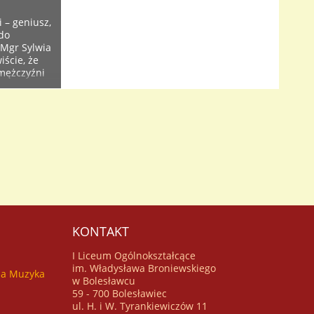
 – geniusz,
 do
 Mgr Sylwia
ście, że
 mężczyźni
óż, często
uś innemu.
KONTAKT
I Liceum Ogólnokształcące
im. Władysława Broniewskiego
za Muzyka
w Bolesławcu
59 - 700 Bolesławiec
ul. H. i W. Tyrankiewiczów 11