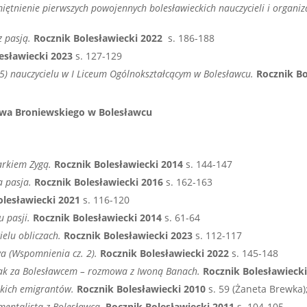
iętnienie pierwszych powojennych bolesławieckich nauczycieli i organ
z pasją.
Rocznik Bolesławiecki 2022
s. 186-188
esławiecki 2023
s. 127-129
5) nauczycielu w I Liceum Ogólnokształcącym w Bolesławcu.
Rocznik Bo
awa Broniewskiego w Bolesławcu
arkiem Zygą.
Rocznik Bolesławiecki 2014
s. 144-147
a pasja.
Rocznik Bolesławiecki 2016
s. 162-163
olesławiecki 2021
s. 116-120
u pasji.
Rocznik Bolesławiecki 2014
s. 61-64
ielu obliczach.
Rocznik Bolesławiecki 2023
s. 112-117
a (Wspomnienia cz. 2).
Rocznik Bolesławiecki 2022
s. 145-148
jak za Bolesławcem – rozmowa z Iwoną Banach.
Rocznik Bolesławieck
lskich emigrantów.
Rocznik Bolesławiecki 2010
s. 59 (Żaneta Brewka)
mentalista z Bolesławca.
Rocznik Bolesławiecki 2011
s. 104-105