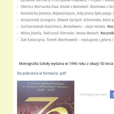
Ołenicz-Bernacka Ewa,
Kozak z Bolesłavii. Rzomowa z G
Rzeźwicka Jolanta,
Najważniejsze, żeby praca była pasją
Strauchold Grzegorz,
Sławek Gortych: Schronisko, które 
Sucharzewski Kazimierz,
Bolesławiec – moje miasto.
Roc
Witas Józefa,
Twórczość literacka. Iwona Banach.
Rocznik
Żak Katarzyna,
Tomek Wachnowski – mężczyzna z gitarą 
Monografia Szkoły wydana w 1996 roku z okazji 50 lecia
Do pobrania w formacie .pdf
Udostępnij ten wpis