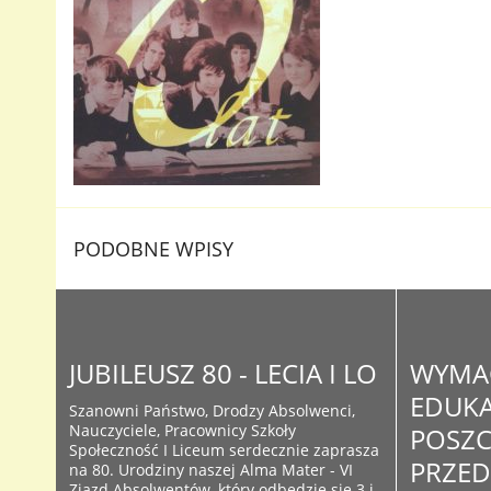
PODOBNE WPISY
JUBILEUSZ 80 - LECIA I LO
WYMA
EDUKA
Szanowni Państwo, Drodzy Absolwenci,
Nauczyciele, Pracownicy Szkoły
POSZ
Społeczność I Liceum serdecznie zaprasza
PRZE
na 80. Urodziny naszej Alma Mater - VI
Zjazd Absolwentów, który odbędzie się 3 i