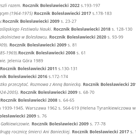
eszli razem.
Rocznik Bolesławiecki 2022
s.193-197
cącym (1964-1975)
Rocznik Bolesławiecki 2017
s.178-183
y.
Rocznik Bolesławiecki 2009
s. 23-27
nośląskiego Festiwalu Nauki
.
Rocznik Bolesławiecki 2018
s. 128-130
zkolnictwa w Bolesławcu.
Rocznik Bolesławiecki 2020
s. 93-99
009).
Rocznik Bolesławiecki 2009
s. 81
885-1969).
Rocznik Bolesławiecki 2008
s. 61
wie.
Jelenia Góra 1989
Rocznik Bolesławiecki 2011
s.130-131
nik Bolesławiecki 2016
s.172-174
ystko przeczytać. Rozmowa z Anną Baniecką.
Rocznik Bolesławiecki 2
924-2005).
Rocznik Bolesławiecki 2009
s. 68-70
.
Rocznik Bolesławiecki 2008
s. 64-65
ich 1939-1945. Warszawa 1962 s. 564-619 (Helena Tyrankiewiczowa 
olesławiecki 2009
s. 76
) Gałkiewiczowie.
Rocznik Bolesławiecki 2009
s. 77-78
ugą rocznicę śmierci Ani Banieckiej.
Rocznik Bolesławiecki 2017
s. 