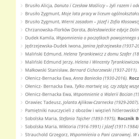
Brusiło Alicja
, Danuta i Czesław Maśliccy – żyli razem i od
Brusiło Zygmunt,
Moje lata pracy w liceum ogólnokształ
Brusiło Zygmunt,
Wierni zasadom – Józef i Zofia Kłosowsc
Chrzanowska-Florków Dorota,
Bolesławieckie edycje Dol
Dudek Kamila,
Wspomnienia o początkach powojennego s
Jędrzejewska-Dudek Iwona,
Janina Jędrzejewska (1937-2
Maliński Edmund,
Helena Tyrankiewicz z domu Szafer (1
Maliński Edmund Jerzy,
Helena i Wincenty Tyrankiewiczo
Małkowski Stanisław,
Bernard Cichorzewski (1937-2011).
Ołenicz-Bernacka Ewa,
Anna Baniecka (1930-2016).
Rocz
Ołenicz- Bernacka Ewa,
Tylko martwię się, czy zdążę wsz
Ołenicz-Bernacka Ewa,
Wspomnienie o Walerii Bocian (1
Orawiec Tadeusz,
Jolanta Ajlikow-Czarnecka (1929-2007)
Pamiętniki nauczycieli z obozów i więzień hitlerowsk
Sobolska Maria,
Stefania Tajcher (1893-1975).
Rocznik B
Sobolska Maria, Wiktoria
(1916-1991) i Józef (1911-1984
Strauchold Grzegorz,
Wspomnienia o Pani czarownej. W dr