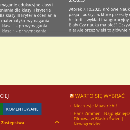
Wymaganie edukacyjne klasy I
wtorek 7.10.2025 Królowe Nauki
eniania dla klasy II kryteria
pasja i odkrycia, które przeszły
la klasy III kryteria oceniania
historii – wykład inauguracyjny
IV matematyka wymagania
Biały Czy nauka ma płeć? Oczywi
 klasa 1 - pp wymagania
nie! Ale przez wieki to głównie
 klasa 1 - pr wymagania
dostawali nagrody, a kobiety… c
 klasa 2 - pp wymagania
ich odkrycia przypisywano kom
klasa 2 - pr...
W tym...
CIEJ
WARTO SIĘ WYBRAĆ
Niech żyje Maastricht!
KOMENTOWANE
Hans Zimmer – Najpiękniejs
Filmowa w Blasku Świec |
Zastępstwa
Nowogrodziec
254167