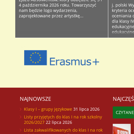
4 października 2026 roku. Towarzyszyć
j. polski 
nam będzie logo wydarzenia,
kryteria oc
zaprojektowane przez artystkę...
oceniania d
dla klasy 
edukacyjne
edukacyjne
edukacyjne
edukacyjne 
NAJNOWSZE
NAJCZĘŚ
Klasy I – grupy językowe
31 lipca 2026
CZYTANE
Listy przyjętych do klas I na rok szkolny
2026/2027
22 lipca 2026
Lista zakwalifikowanych do klas I na rok