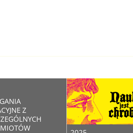
GANIA
CYJNE Z
CZEGÓLNYCH
DMIOTÓW
2025