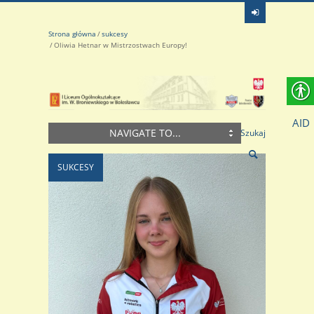
Strona główna
sukcesy
Oliwia Hetnar w Mistrzostwach Europy!
AID
NAVIGATE TO...
Szukaj
SUKCESY