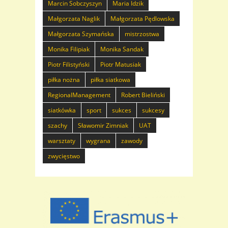
Marcin Sobczyszyn
Maria Idzik
Małgorzata Naglik
Małgorzata Pędlowska
Małgorzata Szymańska
mistrzostwa
Monika Filipiak
Monika Sandak
Piotr Filistyński
Piotr Matusiak
piłka nożna
piłka siatkowa
RegionalManagement
Robert Bieliński
siatkówka
sport
sukces
sukcesy
szachy
Sławomir Zimniak
UAT
warsztaty
wygrana
zawody
zwycięstwo