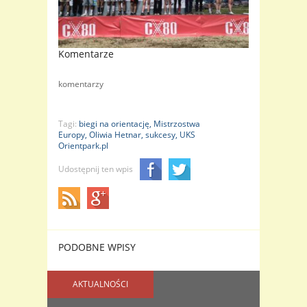
Komentarze
komentarzy
Tagi:
biegi na orientację,
Mistrzostwa
Europy,
Oliwia Hetnar,
sukcesy,
UKS
Orientpark.pl
Udostępnij ten wpis
PODOBNE WPISY
AKTUALNOŚCI