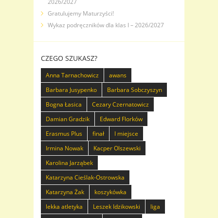
2026/2027
Gratulujemy Maturzyści!
Wykaz podręczników dla klas I – 2026/2027
CZEGO SZUKASZ?
Anna Tarnachowicz
awans
Barbara Jusypenko
Barbara Sobczyszyn
Bogna Łasica
Cezary Czernatowicz
Damian Gradzik
Edward Florków
Erasmus Plus
finał
I miejsce
Irmina Nowak
Kacper Olszewski
Karolina Jarząbek
Katarzyna Cieślak-Ostrowska
Katarzyna Żak
koszykówka
lekka atletyka
Leszek Idzikowski
liga