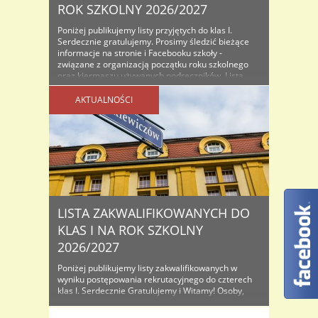
ROK SZKOLNY 2026/2027
Poniżej publikujemy listy przyjętych do klas I.
Serdecznie gratulujemy. Prosimy śledzić bieżące
informacje na stronie i Facebooku szkoły -
związane z organizacją początku roku szkolnego
oraz kiermaszu używanych podręczników. Lista
osób przyjętych do klas I na rok szkolny...
AKTUALNOŚCI
LISTA ZAKWALIFIKOWANYCH DO
KLAS I NA ROK SZKOLNY
2026/2027
Poniżej publikujemy listy zakwalifikowanych w
wyniku postępowania rekrutacyjnego do czterech
klas I. Serdecznie Gratulujemy i Witamy! Osoby,
które znajdą się na listach proszone są o
dostarczenie do sekretariatu oryginałów