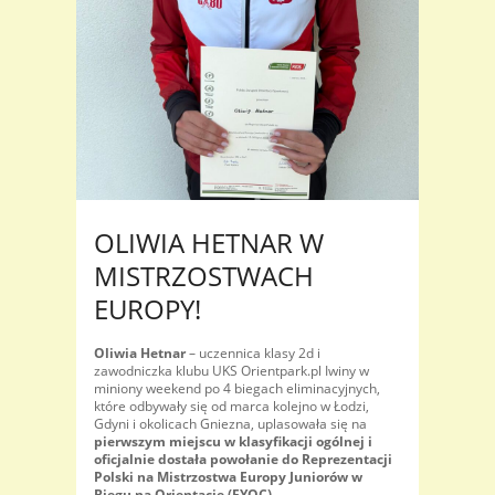
OLIWIA HETNAR W
MISTRZOSTWACH
EUROPY!
Oliwia Hetnar
– uczennica klasy 2d i
zawodniczka klubu UKS Orientpark.pl Iwiny w
miniony weekend po 4 biegach eliminacyjnych,
które odbywały się od marca kolejno w Łodzi,
Gdyni i okolicach Gniezna, uplasowała się na
pierwszym miejscu w klasyfikacji ogólnej i
oficjalnie dostała powołanie do Reprezentacji
Polski na Mistrzostwa Europy Juniorów w
Biegu na Orientację (EYOC).