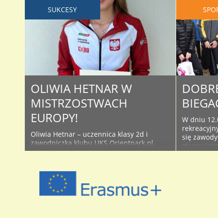
SUKCESY
SPO
OLIWIA HETNAR W
DOBRE
MISTRZOSTWACH
BIEGA
EUROPY!
W dniu 12.
rekreacyjn
Oliwia Hetnar – uczennica klasy 2d i
się zawody
zawodniczka klubu UKS Orientpark.pl
stanowiące 
Iwiny w miniony weekend po 4 biegach
Młodzieży 
eliminacyjnych, które odbywały się od
Licealiady.
marca kolejno w Łodzi, Gdyni i okolicach
uczestnikó
Gniezna, uplasowała się na pierwszym
z 13 szkół
miejscu w klasyfikacji ogólnej i oficjalnie
reprezento
dostała powołanie do Reprezentacji Polski
Zespół Szk
na Mistrzostwa Europy Juniorów w Biegu
Jelenia Gór
na Orientację (EYOC). ..
Elektronicz