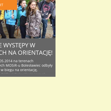
RT
 WYSTĘPY W
CH NA ORIENTACJĘ!
05.2014 na terenach
ych MOSiR-u Bolesławiec odbyły
 w biegu na orientację,
Półfinał Dolnośląski Igrzysk
Szkolnej, Gimnazjady i
 Sklasyfikowano łącznie 115
w (52 dziewczęta i 63 chłopców)
. Szkoły ponadgimnazjalne były
wane przez sześć placówek: 1.
ół Ogólnokształcących nr 1
a, 2. Zespół Szkół
nych ..