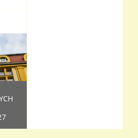
YCH
27