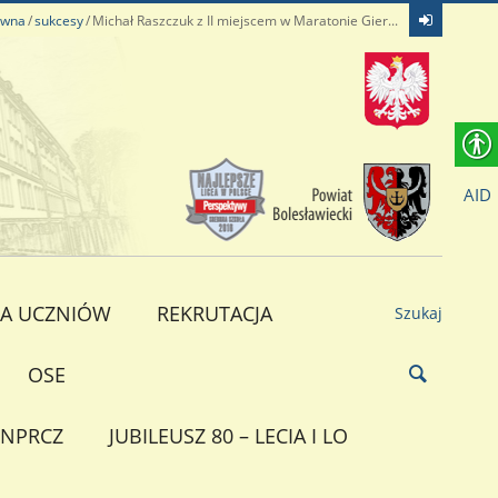
ówna
sukcesy
Michał Raszczuk z II miejscem w Maratonie Gier...
AID
A UCZNIÓW
REKRUTACJA
Szukaj
OSE
NPRCZ
JUBILEUSZ 80 – LECIA I LO