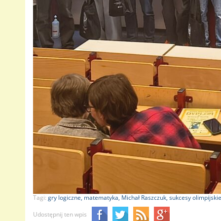
Tagi:
gry logiczne,
matematyka,
Michał Raszczuk,
sukcesy olimpijski
Udostępnij ten wpis