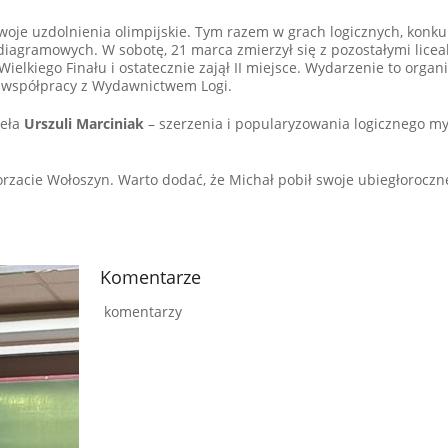
oje uzdolnienia olimpijskie. Tym razem w grach logicznych, konkur
agramowych. W sobotę, 21 marca zmierzył się z pozostałymi licea
ielkiego Finału i ostatecznie zajął II miejsce. Wydarzenie to orga
 współpracy z Wydawnictwem Logi.
ieła
Urszuli Marciniak
– szerzenia i popularyzowania logicznego my
rzacie Wołoszyn. Warto dodać, że Michał pobił swoje ubiegłoroczne
Komentarze
komentarzy