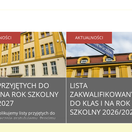
NOŚCI
AKTUALNOŚCI
 PRZYJĘTYCH DO
LISTA
I NA ROK SZKOLNY
ZAKWALIFIKOWAN
2027
DO KLAS I NA ROK
SZKOLNY 2026/20
likujemy listy przyjętych do
decznie gratulujemy. Prosimy
Poniżej publikujemy listy
żące informacje na stronie i
zakwalifikowanych w wyniku
szkoły - związane z organizacją