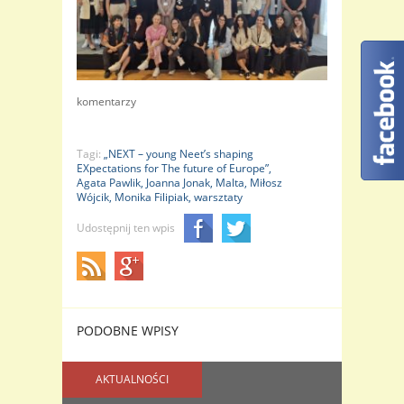
komentarzy
Tagi:
„NEXT – young Neet’s shaping
EXpectations for The future of Europe”,
Agata Pawlik,
Joanna Jonak,
Malta,
Miłosz
Wójcik,
Monika Filipiak,
warsztaty
Udostępnij ten wpis
PODOBNE WPISY
AKTUALNOŚCI