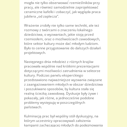
mogła nie tylko obserwować rzemieślników przy
pracy, ale również samodzielnie zaprojektować
ceramiczne kafelki i zobaczyć, jak wygląda praca
jubilera „od zaplecza”.
Wrażenie zrobiły nie tylko same techniki, ale też
rozmowy z twórcami o znaczeniu lokalnego
dziedzictwa, o wyzwaniach, jakie stoją przed
rzemiosłem, oraz o możliwościach zawodowych,
które sektor kultury może dać młodym ludziom.
Było to cenne przygotowanie do dalszych działań
projektowych.
Następnego dnia młodzież z różnych krajów
pracowała wspólnie nad krótkimi prezentacjami
dotyczącymi możliwości zatrudnienia w sektorze
kultury. Podczas panelu eksperckiego
przedstawiono najważniejsze wyzwania związane
z zaangażowaniem młodych w obszar dziedzictwa
i poszukiwano sposobów, by kultura stała się
realną ścieżką zawodową. Dyskusje były żywe i
pokazały, jak różne, a jednocześnie podobne
problemy występują w poszczególnych
państwach.
Kulminacją prac był wspólny stół dyskusyjny, na
którym uczestnicy opracowywali założenia
kampanii zachęcającej młodych do podejmowania