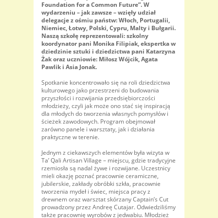
Foundation for a Common Future”. W
wydarzeniu – jak zawsze – wzięły udział
delegacje z ośmiu państw: Włoch, Portugalii,
Niemiec, Łotwy, Polski, Cypru, Malty i Bułgarii.
Naszą szkołę reprezentowali: szkolny
koordynator pani Monika Filipiak, ekspertka w
dziedzinie sztuki i dziedzictwa pani Katarzyna
Żak oraz uczniowie: Miłosz Wójcik, Agata
Pawlik i Asia Jonak.
Spotkanie koncentrowało się na roli dziedzictwa
kulturowego jako przestrzeni do budowania
przyszłości i rozwijania przedsiębiorczości
młodzieży, czyli jak może ono stać się inspiracją
dla młodych do tworzenia własnych pomysłów i
ścieżek zawodowych. Program obejmował
zarówno panele i warsztaty, jak i działania
praktyczne w terenie.
Jednym z ciekawszych elementów była wizyta w
Ta’ Qali Artisan Village – miejscu, gdzie tradycyjne
rzemiosła są nadal żywe i rozwijane. Uczestnicy
mieli okazję poznać pracownie ceramiczne,
jubilerskie, zakłady obróbki szkła, pracownie
tworzenia mydeł i świec, miejsca pracy z
drewnem oraz warsztat skórzany Captain’s Cut
prowadzony przez Andreę Cutajar. Odwiedziliśmy
także pracownię wyrobów z jedwabiu. Młodzież