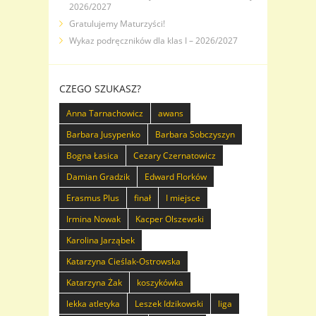
2026/2027
Gratulujemy Maturzyści!
Wykaz podręczników dla klas I – 2026/2027
CZEGO SZUKASZ?
Anna Tarnachowicz
awans
Barbara Jusypenko
Barbara Sobczyszyn
Bogna Łasica
Cezary Czernatowicz
Damian Gradzik
Edward Florków
Erasmus Plus
finał
I miejsce
Irmina Nowak
Kacper Olszewski
Karolina Jarząbek
Katarzyna Cieślak-Ostrowska
Katarzyna Żak
koszykówka
lekka atletyka
Leszek Idzikowski
liga