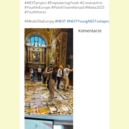
#NEXTproject #EmpoweringYouth #CreativeArts
#YouthInEurope #PolishTeamAbroad #Malta2025
#YouthVoices
#MłodziDlaEuropy
#NEXT
#NEXTYoungNEETsshapingEXpectation
Komentarze