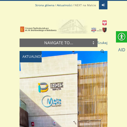
Strona główna
Aktualności
NEXT na Malcie
NAVIGATE TO...
Szukaj
AID
AKTUALNOŚCI