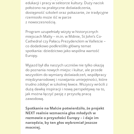
edukacji i pracy w sektorze kultury. Duży nacisk
położono na praktyczne doświadczenia,
dostępność szkoleń oraz pokazanie, że tradycyjne
rzemiosło może iść w parze
z nowoczesnością.
Program uzupełniały wizyty w historycznych
miejscach Malty – m.in. w Mdinie, St John’s Co-
Cathedral czy Pałacu Prezydenckim w Valletcie –
co dodatkowo podkreśliło główny temat
spotkania: dziedzictwo jako wspólna wartość
Europy.
Wyjazd był dla naszych uczniów nie tylko okazją
do poznania nowych miejsc i kultur, ale przede
wszystkim do wymiany doświadczeń, współpracy
międzynarodowej i rozwijania umiejętności, które
trudno zdobyć w szkolnej ławce. Wszyscy wrócili z
dużą dawką inspiracji i nową perspektywą na to,
jak można łączyć pasję z przyszłą pracą
zawodową.
Spotkanie na Malcie potwierdziło, że projekt
NEXT realnie wzmacnia głos młodych w
rozmowie o przyszłości Europy – i daje im
narzędzia, by ten głos wybrzmiał jeszcze
mocniej.