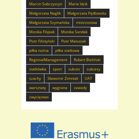
Marcin Sobczyszyn
Maria Idzik
Małgorzata Naglik
Małgorzata Pędlowska
Małgorzata Szymańska
mistrzostwa
Monika Filipiak
Monika Sandak
Piotr Filistyński
Piotr Matusiak
piłka nożna
piłka siatkowa
RegionalManagement
Robert Bieliński
siatkówka
sport
sukces
sukcesy
szachy
Sławomir Zimniak
UAT
warsztaty
wygrana
zawody
zwycięstwo