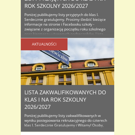
ROK SZKOLNY 2026/2027
Poniżej publikujemy listy przyjętych do klas I.
Serdecznie gratulujemy. Prosimy śledzić bieżące
informacje na stronie i Facebooku szkoły -
związane z organizacją początku roku szkolnego
oraz kiermaszu używanych podręczników. Lista
osób przyjętych do klas I na rok szkolny...
AKTUALNOŚCI
LISTA ZAKWALIFIKOWANYCH DO
KLAS I NA ROK SZKOLNY
2026/2027
Poniżej publikujemy listy zakwalifikowanych w
wyniku postępowania rekrutacyjnego do czterech
klas I. Serdecznie Gratulujemy i Witamy! Osoby,
które znajdą się na listach proszone są o
dostarczenie do sekretariatu oryginałów