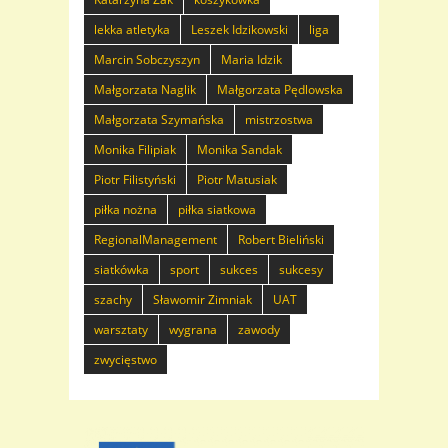
lekka atletyka
Leszek Idzikowski
liga
Marcin Sobczyszyn
Maria Idzik
Małgorzata Naglik
Małgorzata Pędlowska
Małgorzata Szymańska
mistrzostwa
Monika Filipiak
Monika Sandak
Piotr Filistyński
Piotr Matusiak
piłka nożna
piłka siatkowa
RegionalManagement
Robert Bieliński
siatkówka
sport
sukces
sukcesy
szachy
Sławomir Zimniak
UAT
warsztaty
wygrana
zawody
zwycięstwo