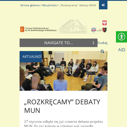
Strona główna
Aktualności
„Rozkręcamy” debaty MUN
NAVIGATE TO...
Szukaj
AID
AKTUALNOŚCI
„ROZKRĘCAMY” DEBATY
MUN
27 stycznia odbyła się już czwarta debata projektu
MUN. Po raz kolejny w szkolnej auli zasiadło