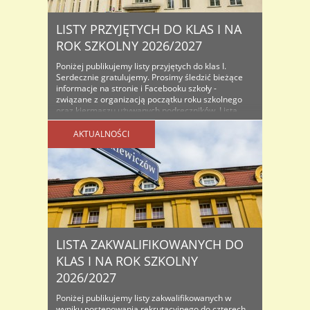
LISTY PRZYJĘTYCH DO KLAS I NA
ROK SZKOLNY 2026/2027
Poniżej publikujemy listy przyjętych do klas I.
Serdecznie gratulujemy. Prosimy śledzić bieżące
informacje na stronie i Facebooku szkoły -
związane z organizacją początku roku szkolnego
oraz kiermaszu używanych podręczników. Lista
osób przyjętych do klas I na rok szkolny...
AKTUALNOŚCI
LISTA ZAKWALIFIKOWANYCH DO
KLAS I NA ROK SZKOLNY
2026/2027
Poniżej publikujemy listy zakwalifikowanych w
wyniku postępowania rekrutacyjnego do czterech