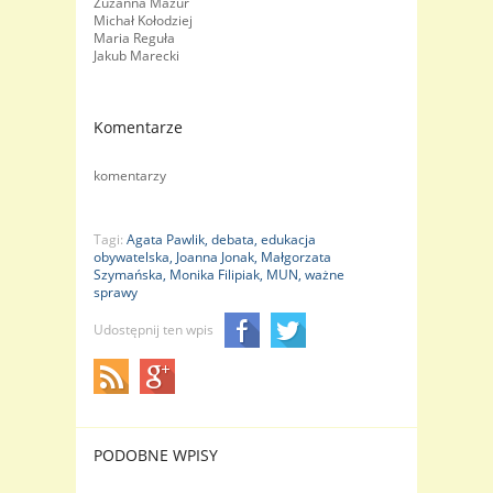
Zuzanna Mazur
Michał Kołodziej
Maria Reguła
Jakub Marecki
Komentarze
komentarzy
Tagi:
Agata Pawlik,
debata,
edukacja
obywatelska,
Joanna Jonak,
Małgorzata
Szymańska,
Monika Filipiak,
MUN,
ważne
sprawy
Udostępnij ten wpis
PODOBNE WPISY