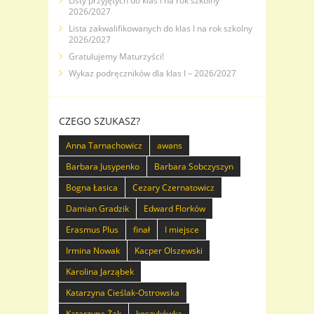
Listy przyjętych do klas I na rok szkolny
2026/2027
Lista zakwalifikowanych do klas I na rok szkolny
2026/2027
Gratulujemy Maturzyści!
Wykaz podręczników dla klas I – 2026/2027
CZEGO SZUKASZ?
Anna Tarnachowicz
awans
Barbara Jusypenko
Barbara Sobczyszyn
Bogna Łasica
Cezary Czernatowicz
Damian Gradzik
Edward Florków
Erasmus Plus
finał
I miejsce
Irmina Nowak
Kacper Olszewski
Karolina Jarząbek
Katarzyna Cieślak-Ostrowska
Katarzyna Żak
koszykówka