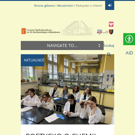
Strona główna
Aktualności
Poetycko o chemii
NAVIGATE TO...
Szukaj
AID
AKTUALNOŚCI