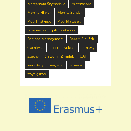
Małgorzata Szymańska
mistrzostwa
Monika Filipiak
Monika Sandak
Piotr Filistyński
Piotr Matusiak
piłka nożna
piłka siatkowa
RegionalManagement
Robert Bieliński
siatkówka
sport
sukces
sukcesy
szachy
Sławomir Zimniak
UAT
warsztaty
wygrana
zawody
zwycięstwo