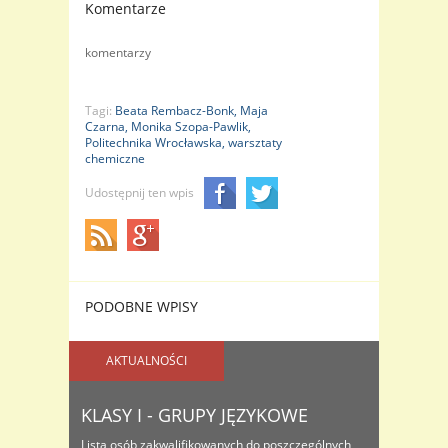
Komentarze
komentarzy
Tagi:
Beata Rembacz-Bonk,
Maja
Czarna,
Monika Szopa-Pawlik,
Politechnika Wrocławska,
warsztaty
chemiczne
Udostępnij ten wpis
PODOBNE WPISY
AKTUALNOŚCI
KLASY I - GRUPY JĘZYKOWE
Lista osób zakwalifikowanych do poszczególnych