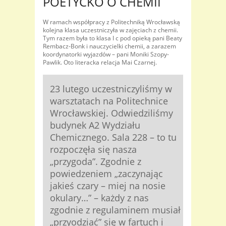
POETYCKO O CHEMII
W ramach współpracy z Politechniką Wrocławską
kolejna klasa uczestniczyła w zajęciach z chemii.
Tym razem była to klasa I c pod opieką pani Beaty
Rembacz-Bonk i nauczycielki chemii, a zarazem
koordynatorki wyjazdów – pani Moniki Szopy-
Pawlik. Oto literacka relacja Mai Czarnej.
23 lutego uczestniczyliśmy w
warsztatach na Politechnice
Wrocławskiej. Odwiedziliśmy
budynek A2 Wydziału
Chemicznego. Sala 228 – to tu
rozpoczęła się nasza
„przygoda”. Zgodnie z
powiedzeniem „zaczynając
jakieś czary – miej na nosie
okulary…” – każdy z nas
zgodnie z regulaminem musiał
„przyodziać” się w fartuch i