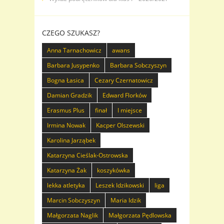
CZEGO SZUKASZ?
Anna Tarnachowicz
awans
Barbara Jusypenko
Barbara Sobczyszyn
Bogna Łasica
Cezary Czernatowicz
Damian Gradzik
Edward Florków
Erasmus Plus
finał
I miejsce
Irmina Nowak
Kacper Olszewski
Karolina Jarząbek
Katarzyna Cieślak-Ostrowska
Katarzyna Żak
koszykówka
lekka atletyka
Leszek Idzikowski
liga
Marcin Sobczyszyn
Maria Idzik
Małgorzata Naglik
Małgorzata Pędlowska