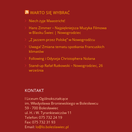
WARTO SIĘ WYBRAĆ
Niech żyje Maastricht!
Hans Zimmer – Najpiękniejsza Muzyka Filmowa
w Blasku Świec | Nowogrodziec
„Z jazzem przez Polskę” w Nowogrodźcu
Uwaga! Zmiana tematu spotkania Francuskich
klimatów
Following i Odyseja Christophera Nolana
Stand-up Rafał Rutkowski – Nowogrodziec, 26
września
KONTAKT
I Liceum Ogólnokształcące
im. Władysława Broniewskiego w Bolesławcu
59 - 700 Bolesławiec
ul. H. i W. Tyrankiewiczów 11
Telefon: 075 732 24 19
Fax: 075 732 31 93
Email:
lo@lo.boleslawiec.pl