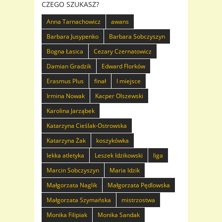
CZEGO SZUKASZ?
Anna Tarnachowicz
awans
Barbara Jusypenko
Barbara Sobczyszyn
Bogna Łasica
Cezary Czernatowicz
Damian Gradzik
Edward Florków
Erasmus Plus
finał
I miejsce
Irmina Nowak
Kacper Olszewski
Karolina Jarząbek
Katarzyna Cieślak-Ostrowska
Katarzyna Żak
koszykówka
lekka atletyka
Leszek Idzikowski
liga
Marcin Sobczyszyn
Maria Idzik
Małgorzata Naglik
Małgorzata Pędlowska
Małgorzata Szymańska
mistrzostwa
Monika Filipiak
Monika Sandak