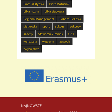
Piotr Filistyński
Piotr Matusiak
piłka nożna
piłka siatkowa
RegionalManagement
Robert Bieliński
siatkówka
sport
sukces
sukcesy
szachy
Sławomir Zimniak
UAT
warsztaty
wygrana
zawody
zwycięstwo
NAJNOWSZE