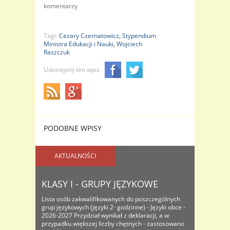
komentarzy
Tagi:
Cezary Czernatowicz,
Stypendium
Ministra Edukacji i Nauki,
Wojciech
Raszczuk
Udostępnij ten wpis
PODOBNE WPISY
AKTUALNOŚCI
KLASY I - GRUPY JĘZYKOWE
Lista osób zakwalifikowanych do poszczególnych
grup językowych (języki 2- godzinne) - Języki obce -
2026-2027 Przydział wynikał z deklaracji, a w
przypadku większej liczby chętnych - zastosowano