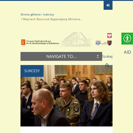
Strona główna
sukcesy
Wojciech Raszczuk Stypendystą Ministra...
AID
NAVIGATE TO...
Szukaj
SUKCESY