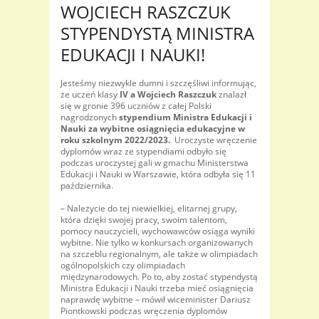
WOJCIECH RASZCZUK
STYPENDYSTĄ MINISTRA
EDUKACJI I NAUKI!
Jesteśmy niezwykle dumni i szczęśliwi informując,
że uczeń klasy
IV a Wojciech Raszczuk
znalazł
się w gronie 396 uczniów z całej Polski
nagrodzonych
stypendium Ministra Edukacji i
Nauki za wybitne osiągnięcia edukacyjne w
roku szkolnym 2022/2023.
Uroczyste wręczenie
dyplomów wraz ze stypendiami odbyło się
podczas uroczystej gali w gmachu Ministerstwa
Edukacji i Nauki w Warszawie, która odbyła się 11
października.
– Należycie do tej niewielkiej, elitarnej grupy,
która dzięki swojej pracy, swoim talentom,
pomocy nauczycieli, wychowawców osiąga wyniki
wybitne. Nie tylko w konkursach organizowanych
na szczeblu regionalnym, ale także w olimpiadach
ogólnopolskich czy olimpiadach
międzynarodowych. Po to, aby zostać stypendystą
Ministra Edukacji i Nauki trzeba mieć osiągnięcia
naprawdę wybitne – mówił wiceminister Dariusz
Piontkowski podczas wręczenia dyplomów