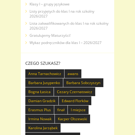
Klasy I – grupy językowe
Listy przyjętych do klas I na rok szkolny
2026/2027
Lista zakwalifikowanych do klas I na rok szkolny
2026/2027
Gratulujemy Maturzyści!
Wykaz podręczników dla klas I – 2026/2027
CZEGO SZUKASZ?
Anna Tarnachowicz
awans
Barbara Jusypenko
Barbara Sobczyszyn
Bogna Łasica
Cezary Czernatowicz
Damian Gradzik
Edward Florków
Erasmus Plus
finał
I miejsce
Irmina Nowak
Kacper Olszewski
Karolina Jarząbek