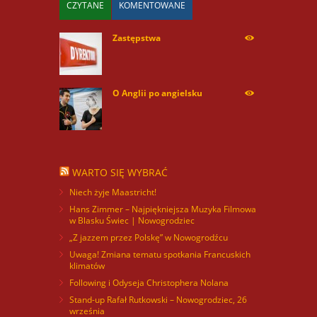
CZYTANE
KOMENTOWANE
Zastępstwa
254168
O Anglii po angielsku
59929
WARTO SIĘ WYBRAĆ
Niech żyje Maastricht!
Hans Zimmer – Najpiękniejsza Muzyka Filmowa
w Blasku Świec | Nowogrodziec
„Z jazzem przez Polskę” w Nowogrodźcu
Uwaga! Zmiana tematu spotkania Francuskich
klimatów
Following i Odyseja Christophera Nolana
Stand-up Rafał Rutkowski – Nowogrodziec, 26
września