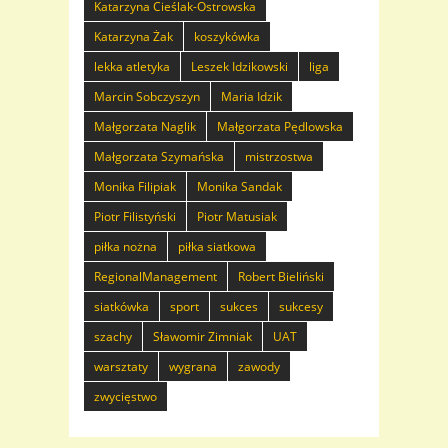
Katarzyna Cieślak-Ostrowska
Katarzyna Żak
koszykówka
lekka atletyka
Leszek Idzikowski
liga
Marcin Sobczyszyn
Maria Idzik
Małgorzata Naglik
Małgorzata Pędlowska
Małgorzata Szymańska
mistrzostwa
Monika Filipiak
Monika Sandak
Piotr Filistyński
Piotr Matusiak
piłka nożna
piłka siatkowa
RegionalManagement
Robert Bieliński
siatkówka
sport
sukces
sukcesy
szachy
Sławomir Zimniak
UAT
warsztaty
wygrana
zawody
zwycięstwo