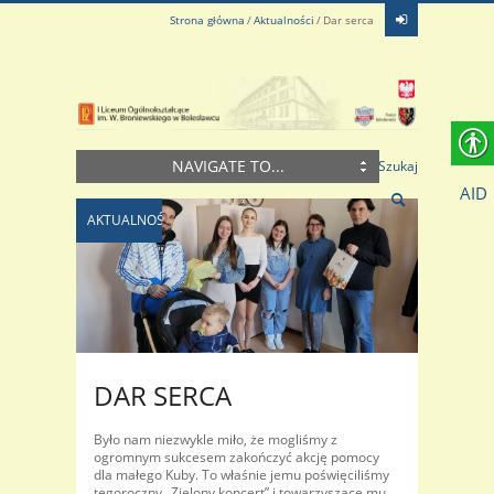
Strona główna
Aktualności
Dar serca
NAVIGATE TO...
Szukaj
AID
AKTUALNOŚCI
DAR SERCA
Było nam niezwykle miło, że mogliśmy z
ogromnym sukcesem zakończyć akcję pomocy
dla małego Kuby. To właśnie jemu poświęciliśmy
tegoroczny „Zielony koncert” i towarzyszące mu