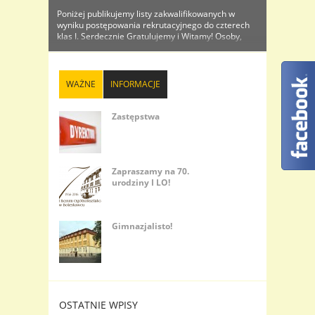
Poniżej publikujemy listy zakwalifikowanych w
wyniku postępowania rekrutacyjnego do czterech
klas I. Serdecznie Gratulujemy i Witamy! Osoby,
które znajdą się na listach proszone są o
dostarczenie do sekretariatu oryginałów
dokumentów wraz ze zdjęciem celem
potwierdzenia przyjęcia do I...
WAŻNE
INFORMACJE
Zastępstwa
Zapraszamy na 70.
urodziny I LO!
Gimnazjalisto!
OSTATNIE WPISY