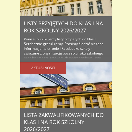
LISTY PRZYJĘTYCH DO KLAS I NA
ROK SZKOLNY 2026/2027
Poniżej publikujemy listy przyjętych do klas I.
Serdecznie gratulujemy. Prosimy śledzić bieżące
informacje na stronie i Facebooku szkoły -
związane z organizacją początku roku szkolnego
oraz kiermaszu używanych podręczników. Lista
osób przyjętych do klas I na rok szkolny...
AKTUALNOŚCI
LISTA ZAKWALIFIKOWANYCH DO
KLAS I NA ROK SZKOLNY
2026/2027