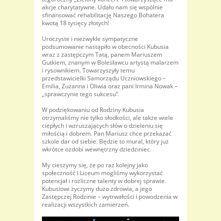
akcje charytatywne. Udało nam się wspólnie
sfinansować rehabilitację Naszego Bohatera
kwotą 18 tysięcy złotych!
Uroczyste i niezwykle sympatyczne
podsumowanie nastąpiło w obecności Kubusia
wraz z zastępczym Tatą, panem Mariuszem
Gutkiem, znanym w Bolesławcu artystą malarzem
i rysownikiem. Towarzyszyły temu
przedstawicielki Samorządu Uczniowskiego –
Emilia, Zuzanna i Oliwia oraz pani Irmina Nowak –
„sprawczynie tego sukcesu”.
W podziękowaniu od Rodziny Kubusia
otrzymaliśmy nie tylko słodkości, ale także wiele
ciepłych i wzruszających słów o dzieleniu się
miłością i dobrem. Pan Mariusz chce przekazać
szkole dar od siebie. Będzie to mural, który już
wkrótce ozdobi wewnętrzny dziedziniec.
My cieszymy się, że po raz kolejny jako
społeczność I Liceum mogliśmy wykorzystać
potencjał i rozliczne talenty w dobrej sprawie.
Kubusiowi życzymy dużo zdrowia, a jego
Zastępczej Rodzinie – wytrwałości i powodzenia w
realizacji wszystkich zamierzeń.