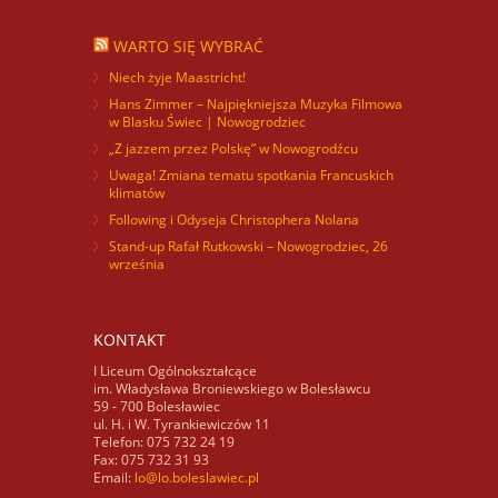
WARTO SIĘ WYBRAĆ
Niech żyje Maastricht!
Hans Zimmer – Najpiękniejsza Muzyka Filmowa
w Blasku Świec | Nowogrodziec
„Z jazzem przez Polskę” w Nowogrodźcu
Uwaga! Zmiana tematu spotkania Francuskich
klimatów
Following i Odyseja Christophera Nolana
Stand-up Rafał Rutkowski – Nowogrodziec, 26
września
KONTAKT
I Liceum Ogólnokształcące
im. Władysława Broniewskiego w Bolesławcu
59 - 700 Bolesławiec
ul. H. i W. Tyrankiewiczów 11
Telefon: 075 732 24 19
Fax: 075 732 31 93
Email:
lo@lo.boleslawiec.pl