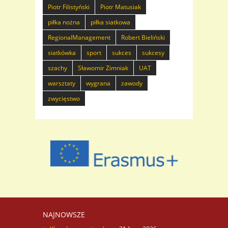
Piotr Filistyński
Piotr Matusiak
piłka nożna
piłka siatkowa
RegionalManagement
Robert Bieliński
siatkówka
sport
sukces
sukcesy
szachy
Sławomir Zimniak
UAT
warsztaty
wygrana
zawody
zwycięstwo
NAJNOWSZE