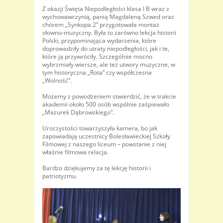
Z okazji Święta Niepodległości klasa I B wraz z
wychowawczynią, panią Magdaleną Szwed oraz
chórem „Synkopa 2” przygotowała montaż
słowno-muzyczny. Była to zarówno lekcja historii
Polski, przypominająca wydarzenia, które
doprowadziły do utraty niepodległości, jak i te,
które ją przywróciły. Szczególnie mocno
wybrzmiały wiersze, ale też utwory muzyczne, w
tym historyczna „Rota” czy współczesna
„Wolność”.
Możemy z powodzeniem stwierdzić, że w trakcie
akademii około 500 osób wspólnie zaśpiewało
„Mazurek Dąbrowskiego”.
Uroczystości towarzyszyła kamera, bo jak
zapowiadają uczestnicy Bolesławieckiej Szkoły
Filmowej z naszego liceum – powstanie z niej
właśnie filmowa relacja.
Bardzo dziękujemy za tę lekcję historii i
patriotyzmu.