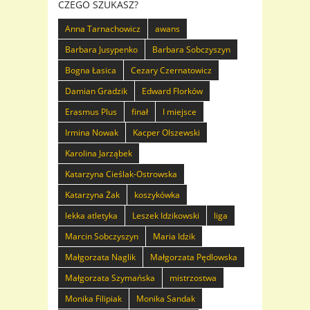
CZEGO SZUKASZ?
Anna Tarnachowicz
awans
Barbara Jusypenko
Barbara Sobczyszyn
Bogna Łasica
Cezary Czernatowicz
Damian Gradzik
Edward Florków
Erasmus Plus
finał
I miejsce
Irmina Nowak
Kacper Olszewski
Karolina Jarząbek
Katarzyna Cieślak-Ostrowska
Katarzyna Żak
koszykówka
lekka atletyka
Leszek Idzikowski
liga
Marcin Sobczyszyn
Maria Idzik
Małgorzata Naglik
Małgorzata Pędlowska
Małgorzata Szymańska
mistrzostwa
Monika Filipiak
Monika Sandak