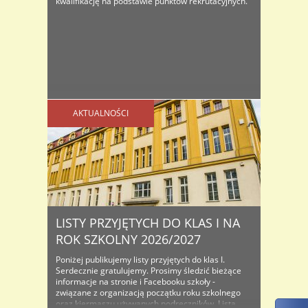
kwalifikację na podstawie punktów rekrutacyjnych.
AKTUALNOŚCI
LISTY PRZYJĘTYCH DO KLAS I NA
ROK SZKOLNY 2026/2027
Poniżej publikujemy listy przyjętych do klas I.
Serdecznie gratulujemy. Prosimy śledzić bieżące
informacje na stronie i Facebooku szkoły -
związane z organizacją początku roku szkolnego
oraz kiermaszu używanych podręczników. Lista