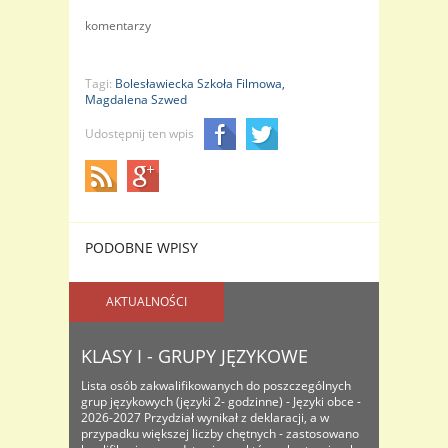
komentarzy
Tagi:
Bolesławiecka Szkoła Filmowa,
Magdalena Szwed
Udostępnij ten wpis
PODOBNE WPISY
AKTUALNOŚCI
KLASY I - GRUPY JĘZYKOWE
Lista osób zakwalifikowanych do poszczególnych
grup językowych (języki 2- godzinne) - Języki obce -
2026-2027 Przydział wynikał z deklaracji, a w
przypadku większej liczby chętnych - zastosowano