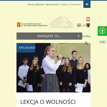
Strona główna
Aktualności
Lekcja o wolności
NAVIGATE TO...
Szukaj
AID
AKTUALNOŚCI
LEKCJA O WOLNOŚCI