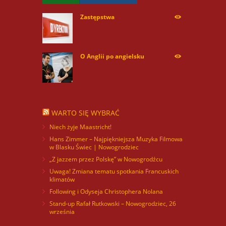
Zastępstwa
254173
O Anglii po angielsku
60025
WARTO SIĘ WYBRAĆ
Niech żyje Maastricht!
Hans Zimmer – Najpiękniejsza Muzyka Filmowa
w Blasku Świec | Nowogrodziec
„Z jazzem przez Polskę” w Nowogrodźcu
Uwaga! Zmiana tematu spotkania Francuskich
klimatów
Following i Odyseja Christophera Nolana
Stand-up Rafał Rutkowski – Nowogrodziec, 26
września