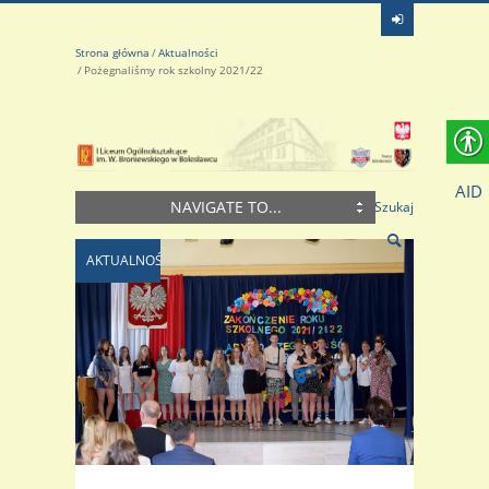
Strona główna
Aktualności
Pożegnaliśmy rok szkolny 2021/22
AID
NAVIGATE TO...
Szukaj
AKTUALNOŚCI