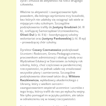
życie i zmusza do aktywności na rzecz drugiego
człowieka.
Właśnie ta aktywność i zaangażowanie było
powodem, dla którego wyróżniono trzy licealistki,
bez których nie udałoby się osiągnąć tak wiele w
mijającym roku szkolnym. Szczególne
podziękowania trafiły do
Justyny Grudzień
(kl. III
b) , szefującej Samorządowi Uczniowskiemu,
Oliwii Dul
(z kl. II b) – koordynującej szkolny
wolontariat oraz
Justyny Pankowskiej
(z kl. III ep)
– prowadzącej chór szkolny.
Dyrektor
Cezary Czernatowicz
podziękował
Uczniom i Rodzicom, Gronu Pedagogicznemu,
pracownikom administracji i obsługi szkoły oraz
Wydziałowi Edukacji w Starostwie za kolejny rok
szkolny, który, choć częściowo w pandemicznej
rzeczywistości, to jednak udało się zrealizować
wszystkie plany i zamierzenia. Szczególne
podziękowania skierował także do p.
Wiktora
Raczkiewicza
, wykładowcy akademickiego z
Ukrainy, który z wielkim sercem i
zaangażowaniem wspierał uczennice i uczniów z
tego kraju, którzy trafili do nas po wybuchu wojny.
Nie tylko pomagał im w języku polskim, ale także
w odnalezieniu się w nowej rzeczywistości.