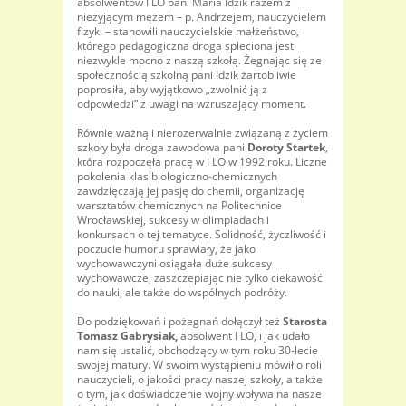
absolwentów I LO pani Maria Idzik razem z
nieżyjącym mężem – p. Andrzejem, nauczycielem
fizyki – stanowili nauczycielskie małżeństwo,
którego pedagogiczna droga spleciona jest
niezwykle mocno z naszą szkołą. Żegnając się ze
społecznością szkolną pani Idzik żartobliwie
poprosiła, aby wyjątkowo „zwolnić ją z
odpowiedzi” z uwagi na wzruszający moment.
Równie ważną i nierozerwalnie związaną z życiem
szkoły była droga zawodowa pani
Doroty Startek
,
która rozpoczęła pracę w I LO w 1992 roku. Liczne
pokolenia klas biologiczno-chemicznych
zawdzięczają jej pasję do chemii, organizację
warsztatów chemicznych na Politechnice
Wrocławskiej, sukcesy w olimpiadach i
konkursach o tej tematyce. Solidność, życzliwość i
poczucie humoru sprawiały, że jako
wychowawczyni osiągała duże sukcesy
wychowawcze, zaszczepiając nie tylko ciekawość
do nauki, ale także do wspólnych podróży.
Do podziękowań i pożegnań dołączył też
Starosta
Tomasz Gabrysiak,
absolwent I LO, i jak udało
nam się ustalić, obchodzący w tym roku 30-lecie
swojej matury. W swoim wystąpieniu mówił o roli
nauczycieli, o jakości pracy naszej szkoły, a także
o tym, jak doświadczenie wojny wpływa na nasze