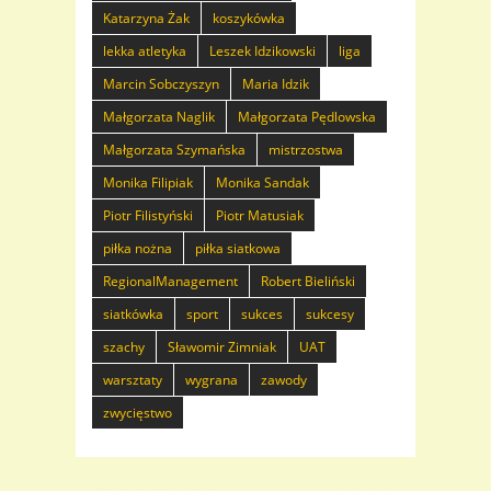
Katarzyna Żak
koszykówka
lekka atletyka
Leszek Idzikowski
liga
Marcin Sobczyszyn
Maria Idzik
Małgorzata Naglik
Małgorzata Pędlowska
Małgorzata Szymańska
mistrzostwa
Monika Filipiak
Monika Sandak
Piotr Filistyński
Piotr Matusiak
piłka nożna
piłka siatkowa
RegionalManagement
Robert Bieliński
siatkówka
sport
sukces
sukcesy
szachy
Sławomir Zimniak
UAT
warsztaty
wygrana
zawody
zwycięstwo