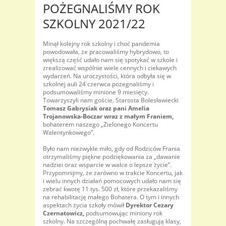
POŻEGNALIŚMY ROK
SZKOLNY 2021/22
Minął kolejny rok szkolny i choć pandemia
powodowała, że pracowaliśmy hybrydowo, to
większą część udało nam się spotykać w szkole i
zrealizować wspólnie wiele cennych i ciekawych
wydarzeń. Na uroczystości, która odbyła się w
szkolnej auli 24 czerwca pożegnaliśmy i
podsumowaliśmy minione 9 miesięcy.
Towarzyszyli nam goście, Starosta Bolesławiecki
Tomasz Gabrysiak oraz pani Amelia
Trojanowska-Boczar wraz z małym Franiem,
bohaterem naszego „Zielonego Koncertu
Walentynkowego”.
Było nam niezwykle miło, gdy od Rodziców Frania
otrzymaliśmy piękne podziękowania za „dawanie
nadziei oraz wsparcie w walce o lepsze życie”.
Przypomnijmy, że zarówno w trakcie Koncertu, jak
i wielu innych działań pomocowych udało nam się
zebrać kwotę 11 tys. 500 zł, które przekazaliśmy
na rehabilitację małego Bohatera. O tym i innych
aspektach życia szkoły mówił
Dyrektor Cezary
Czernatowicz,
podsumowując miniony rok
szkolny.
Na szczególną pochwałę zasługują klasy,