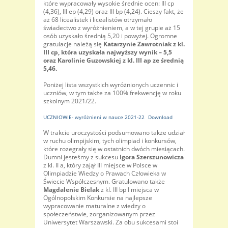
które wypracowały wysokie średnie ocen: III cp
(4,36), III ep (4,29) oraz III bp (4,24). Cieszy fakt, że
aż 68 licealistek i licealistów otrzymało
świadectwo z wyróżnieniem, a w tej grupie aż 15
osób uzyskało średnią 5,20 i powyżej. Ogromne
gratulacje należą się
Katarzynie Zawrotniak z kl.
III cp, która uzyskała najwyższy wynik – 5,5
oraz Karolinie Guzowskiej z kl. III ap ze średnią
5,46.
Poniżej lista wszystkich wyróżnionych uczennic i
uczniów, w tym także za 100% frekwencję w roku
szkolnym 2021/22.
UCZNIOWIE- wyróżnieni w nauce 2021-22
Download
W trakcie uroczystości podsumowano także udział
w ruchu olimpijskim, tych olimpiad i konkursów,
które rozegrały się w ostatnich dwóch miesiącach.
Dumni jesteśmy z sukcesu
Igora Szerszunowicza
z kl. II a, który zajął III miejsce w Polsce w
Olimpiadzie Wiedzy o Prawach Człowieka w
Świecie Współczesnym. Gratulowano także
Magdalenie Bielak
z kl. III bp I miejsca w
Ogólnopolskim Konkursie na najlepsze
wypracowanie maturalne z wiedzy o
społeczeństwie, zorganizowanym przez
Uniwersytet Warszawski. Za obu sukcesami stoi