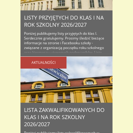
LISTY PRZYJĘTYCH DO KLAS I NA
ROK SZKOLNY 2026/2027
Poniżej publikujemy listy przyjętych do klas I.
Serdecznie gratulujemy. Prosimy śledzić bieżące
informacje na stronie i Facebooku szkoły -
związane z organizacją początku roku szkolnego
oraz kiermaszu używanych podręczników. Lista
osób przyjętych do klas I na rok szkolny...
AKTUALNOŚCI
LISTA ZAKWALIFIKOWANYCH DO
KLAS I NA ROK SZKOLNY
2026/2027
Poniżej publikujemy listy zakwalifikowanych w