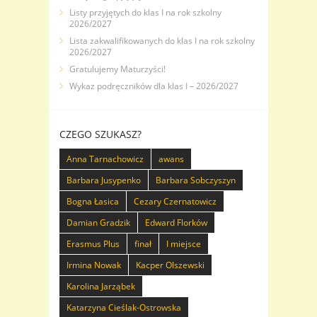
Listy przyjętych do klas I na rok szkolny
2026/2027
Lista zakwalifikowanych do klas I na rok szkolny
2026/2027
Gratulujemy Maturzyści!
Wykaz podręczników dla klas I – 2026/2027
CZEGO SZUKASZ?
Anna Tarnachowicz
awans
Barbara Jusypenko
Barbara Sobczyszyn
Bogna Łasica
Cezary Czernatowicz
Damian Gradzik
Edward Florków
Erasmus Plus
finał
I miejsce
Irmina Nowak
Kacper Olszewski
Karolina Jarząbek
Katarzyna Cieślak-Ostrowska