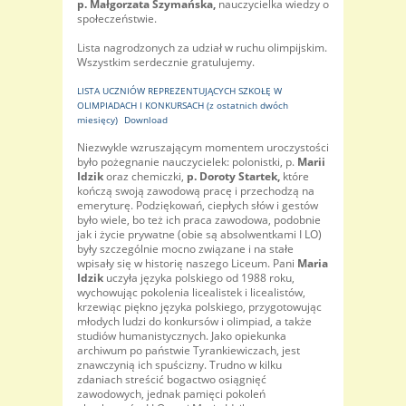
p. Małgorzata Szymańska,
nauczycielka wiedzy o
społeczeństwie.
Lista nagrodzonych za udział w ruchu olimpijskim.
Wszystkim serdecznie gratulujemy.
LISTA UCZNIÓW REPREZENTUJĄCYCH SZKOŁĘ W
OLIMPIADACH I KONKURSACH (z ostatnich dwóch
miesięcy)
Download
Niezwykle wzruszającym momentem uroczystości
było pożegnanie nauczycielek: polonistki, p.
Marii
Idzik
oraz chemiczki,
p. Doroty Startek,
które
kończą swoją zawodową pracę i przechodzą na
emeryturę. Podziękowań, ciepłych słów i gestów
było wiele, bo też ich praca zawodowa, podobnie
jak i życie prywatne (obie są absolwentkami I LO)
były szczególnie mocno związane i na stałe
wpisały się w historię naszego Liceum. Pani
Maria
Idzik
uczyła języka polskiego od 1988 roku,
wychowując pokolenia licealistek i licealistów,
krzewiąc piękno języka polskiego, przygotowując
młodych ludzi do konkursów i olimpiad, a także
studiów humanistycznych. Jako opiekunka
archiwum po państwie Tyrankiewiczach, jest
znawczynią ich spuścizny. Trudno w kilku
zdaniach streścić bogactwo osiągnięć
zawodowych, jednak pamięci pokoleń