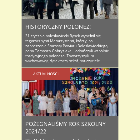
HISTORYCZNY POLONEZ!
31 stycznia bolesławiecki Rynek wypełnił się
tegorocznymi Maturzystami, którzy, na
zaproszenie Starosty Powiatu Bolesławieckiego,
pana Tomasza Gabrysiaka – odtańczyli wspólnie
tradycyjnego poloneza. Towarzyszyli im
wychowawcy, dyrektorzy szkół, nauczyciele
wychowania fizycznego, a korowód prowadził Pan
Starosta w parze z Zuzanną Dzięgiel, tuż za nimi
AKTUALNOŚCI
pan Mariusz Mendocha, zastępca naczelnika
Wydziału Edukacji w parze z Pauliną Horochowską.
..
POŻEGNALIŚMY ROK SZKOLNY
2021/22