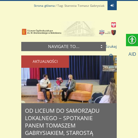
Strona główna
Tag: Starosta Tomasz Gabrysiak
NAVIGATE TO...
Szukaj
AID
AKTUALNOŚCI
OD LICEUM DO SAMORZĄDU
LOKALNEGO – SPOTKANIE
PANEM TOMASZEM
GABRYSIAKIEM, STAROSTĄ