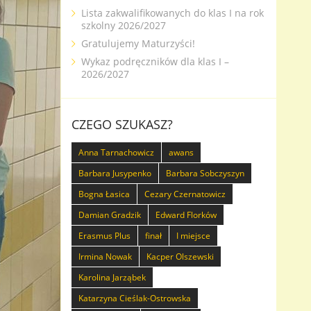
Lista zakwalifikowanych do klas I na rok
szkolny 2026/2027
Gratulujemy Maturzyści!
Wykaz podręczników dla klas I –
2026/2027
CZEGO SZUKASZ?
Anna Tarnachowicz
awans
Barbara Jusypenko
Barbara Sobczyszyn
Bogna Łasica
Cezary Czernatowicz
Damian Gradzik
Edward Florków
Erasmus Plus
finał
I miejsce
Irmina Nowak
Kacper Olszewski
Karolina Jarząbek
Katarzyna Cieślak-Ostrowska