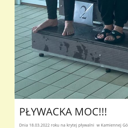
PŁYWACKA MOC!!!
Dnia 18.03.2022 roku na krytej pływalni w Kamiennej Gó