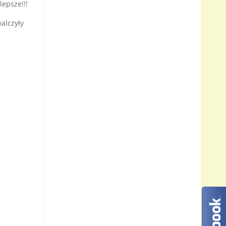
lepsze!!!
walczyły