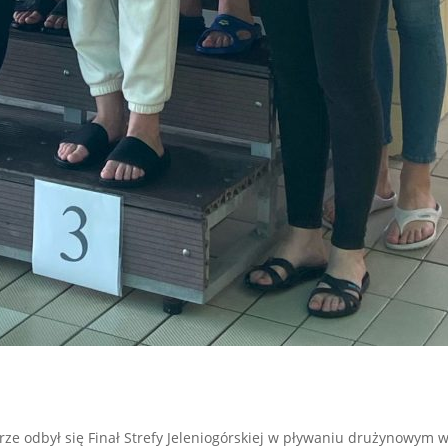
rze odbył się Finał Strefy Jeleniogórskiej w pływaniu drużynowym 