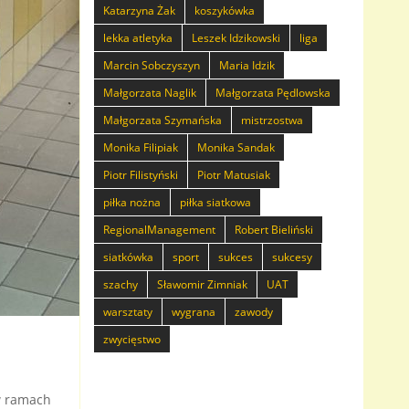
Katarzyna Żak
koszykówka
lekka atletyka
Leszek Idzikowski
liga
Marcin Sobczyszyn
Maria Idzik
Małgorzata Naglik
Małgorzata Pędlowska
Małgorzata Szymańska
mistrzostwa
Monika Filipiak
Monika Sandak
Piotr Filistyński
Piotr Matusiak
piłka nożna
piłka siatkowa
RegionalManagement
Robert Bieliński
siatkówka
sport
sukces
sukcesy
szachy
Sławomir Zimniak
UAT
warsztaty
wygrana
zawody
zwycięstwo
w ramach