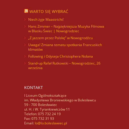
WARTO SIĘ WYBRAĆ
Niech żyje Maastricht!
Hans Zimmer – Najpiękniejsza Muzyka Filmowa
w Blasku Świec | Nowogrodziec
„Z jazzem przez Polskę” w Nowogrodźcu
Uwaga! Zmiana tematu spotkania Francuskich
klimatów
Following i Odyseja Christophera Nolana
Stand-up Rafał Rutkowski – Nowogrodziec, 26
września
KONTAKT
I Liceum Ogólnokształcące
im. Władysława Broniewskiego w Bolesławcu
59 - 700 Bolesławiec
ul. H. i W. Tyrankiewiczów 11
Telefon: 075 732 24 19
Fax: 075 732 31 93
Email:
lo@lo.boleslawiec.pl