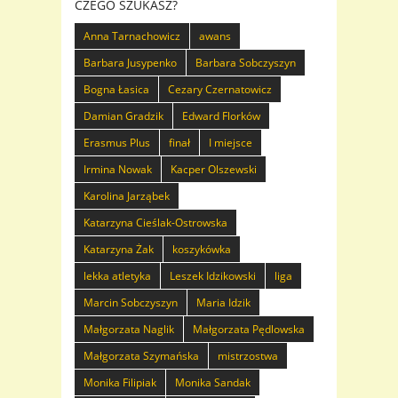
CZEGO SZUKASZ?
Anna Tarnachowicz
awans
Barbara Jusypenko
Barbara Sobczyszyn
Bogna Łasica
Cezary Czernatowicz
Damian Gradzik
Edward Florków
Erasmus Plus
finał
I miejsce
Irmina Nowak
Kacper Olszewski
Karolina Jarząbek
Katarzyna Cieślak-Ostrowska
Katarzyna Żak
koszykówka
lekka atletyka
Leszek Idzikowski
liga
Marcin Sobczyszyn
Maria Idzik
Małgorzata Naglik
Małgorzata Pędlowska
Małgorzata Szymańska
mistrzostwa
Monika Filipiak
Monika Sandak