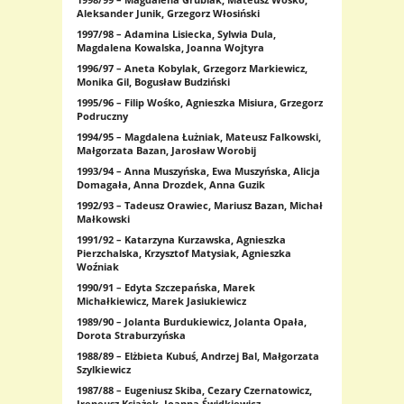
Aleksander Junik, Grzegorz Włosiński
1997/98 – Adamina Lisiecka, Sylwia Dula,
Magdalena Kowalska, Joanna Wojtyra
1996/97 – Aneta Kobylak, Grzegorz Markiewicz,
Monika Gil, Bogusław Budziński
1995/96 – Filip Wośko, Agnieszka Misiura, Grzegorz
Podruczny
1994/95 – Magdalena Łużniak, Mateusz Falkowski,
Małgorzata Bazan, Jarosław Worobij
1993/94 – Anna Muszyńska, Ewa Muszyńska, Alicja
Domagała, Anna Drozdek, Anna Guzik
1992/93 – Tadeusz Orawiec, Mariusz Bazan, Michał
Małkowski
1991/92 – Katarzyna Kurzawska, Agnieszka
Pierzchalska, Krzysztof Matysiak, Agnieszka
Woźniak
1990/91 – Edyta Szczepańska, Marek
Michałkiewicz, Marek Jasiukiewicz
1989/90 – Jolanta Burdukiewicz, Jolanta Opała,
Dorota Straburzyńska
1988/89 – Elżbieta Kubuś, Andrzej Bal, Małgorzata
Szylkiewicz
1987/88 – Eugeniusz Skiba, Cezary Czernatowicz,
Ireneusz Książek, Joanna Świdkiewicz