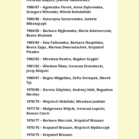
1986/87 – Agnieszka Florek, Anna Dąbrowska,
Grzegorz Witowski, Witold Kołodziński
1985/86 – Katarzyna Szczurowska, Izabela
Mikołajczyk
1984/85 – Barbara Myjkowska, Maria Adamarczuk,
Beata Woźniak
1983/84 – Ewa Falkowska, Barbara Naspińska,
Beata Zając, Mariusz Dworsatschek, Krzysztof
Pieszko
1982/83 – Mirosław Kozdra, Bogdan Grygiel
1981/82 – Wiesław Śliwa, Ireneusz Drzewiecki,
Jerzy Różycki
1980/81 – Bogna Mizgalska, Zofia Stempak, Marek
Tyc
1979/80 – Dorota Giżyńska, Andrzej Idzik, Bogusław
Merdas
1978/79 – Wojciech Skibiński, Mirosław Jasiński
1977/78 – Małgorzata Wójcik, Ireneusz Łupicki,
Roman Czech
1976/77 – Barbara Marczuk, Krzysztof Brzuzan
1975/76 – Krzysztof Brzuzan, Wojciech Mydlarczyk
1974/75 – Krzysztof Brzuzan