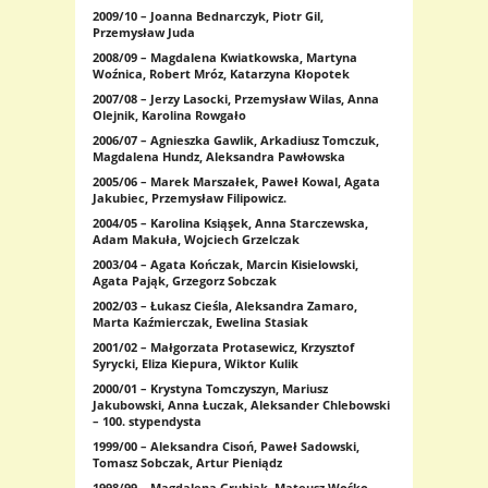
2009/10 – Joanna Bednarczyk, Piotr Gil,
Przemysław Juda
2008/09 – Magdalena Kwiatkowska, Martyna
Woźnica, Robert Mróz, Katarzyna Kłopotek
2007/08 – Jerzy Lasocki, Przemysław Wilas, Anna
Olejnik, Karolina Rowgało
2006/07 – Agnieszka Gawlik, Arkadiusz Tomczuk,
Magdalena Hundz, Aleksandra Pawłowska
2005/06 – Marek Marszałek, Paweł Kowal, Agata
Jakubiec, Przemysław Filipowicz.
2004/05 – Karolina Ksiąşek, Anna Starczewska,
Adam Makuła, Wojciech Grzelczak
2003/04 – Agata Kończak, Marcin Kisielowski,
Agata Pająk, Grzegorz Sobczak
2002/03 – Łukasz Cieśla, Aleksandra Zamaro,
Marta Kaźmierczak, Ewelina Stasiak
2001/02 – Małgorzata Protasewicz, Krzysztof
Syrycki, Eliza Kiepura, Wiktor Kulik
2000/01 – Krystyna Tomczyszyn, Mariusz
Jakubowski, Anna Łuczak, Aleksander Chlebowski
– 100. stypendysta
1999/00 – Aleksandra Cisoń, Paweł Sadowski,
Tomasz Sobczak, Artur Pieniądz
1998/99 – Magdalena Grubiak, Mateusz Wośko,