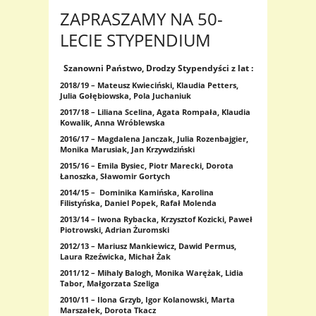
ZAPRASZAMY NA 50-
LECIE STYPENDIUM
Szanowni Państwo, Drodzy Stypendyści z lat :
2018/19 – Mateusz Kwieciński, Klaudia Petters,
Julia Gołębiowska, Pola Juchaniuk
2017/18 – Liliana Scelina, Agata Rompała, Klaudia
Kowalik, Anna Wróblewska
2016/17 – Magdalena Janczak, Julia Rozenbajgier,
Monika Marusiak, Jan Krzywdziński
2015/16 – Emila Bysiec, Piotr Marecki, Dorota
Łanoszka, Sławomir Gortych
2014/15 – Dominika Kamińska, Karolina
Filistyńska, Daniel Popek, Rafał Molenda
2013/14 – Iwona Rybacka, Krzysztof Kozicki, Paweł
Piotrowski, Adrian Żuromski
2012/13 – Mariusz Mankiewicz, Dawid Permus,
Laura Rzeźwicka, Michał Żak
2011/12 – Mihaly Balogh, Monika Warężak, Lidia
Tabor, Małgorzata Szeliga
2010/11 – Ilona Grzyb, Igor Kolanowski, Marta
Marszałek, Dorota Tkacz