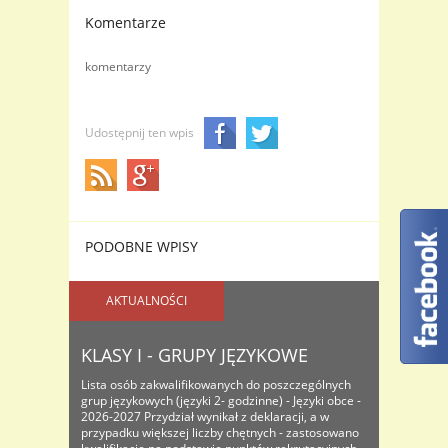
Komentarze
komentarzy
Udostępnij ten wpis
PODOBNE WPISY
AKTUALNOŚCI
KLASY I - GRUPY JĘZYKOWE
Lista osób zakwalifikowanych do poszczególnych
grup językowych (języki 2- godzinne) - Języki obce -
2026-2027 Przydział wynikał z deklaracji, a w
przypadku większej liczby chętnych - zastosowano