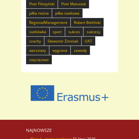
Piotr Filistyński
Piotr Matusiak
piłka nożna
piłka siatkowa
RegionalManagement
Robert Bieliński
siatkówka
sport
sukces
sukcesy
szachy
Sławomir Zimniak
UAT
warsztaty
wygrana
zawody
zwycięstwo
NAJNOWSZE
Klasy I – grupy językowe
31 lipca 2026