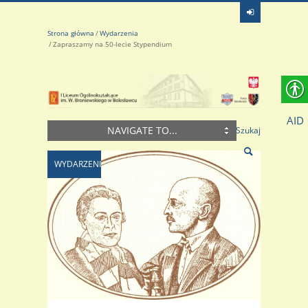
Strona główna
Wydarzenia
Zapraszamy na 50-lecie Stypendium
AID
NAVIGATE TO...
Szukaj
WYDARZENIA