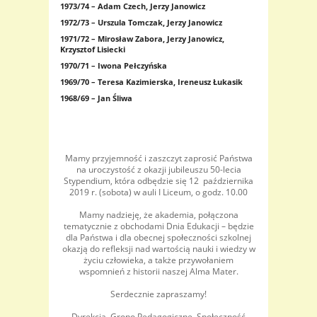
1973/74 – Adam Czech, Jerzy Janowicz
1972/73 – Urszula Tomczak, Jerzy Janowicz
1971/72 – Mirosław Zabora, Jerzy Janowicz,
Krzysztof Lisiecki
1970/71 – Iwona Pełczyńska
1969/70 – Teresa Kazimierska, Ireneusz Łukasik
1968/69 – Jan Śliwa
Mamy przyjemność i zaszczyt zaprosić Państwa
na uroczystość z okazji jubileuszu 50-lecia
Stypendium, która odbędzie się 12 października
2019 r. (sobota) w auli I Liceum, o godz. 10.00
Mamy nadzieję, że akademia, połączona
tematycznie z obchodami Dnia Edukacji – będzie
dla Państwa i dla obecnej społeczności szkolnej
okazją do refleksji nad wartością nauki i wiedzy w
życiu człowieka, a także przywołaniem
wspomnień z historii naszej Alma Mater.
Serdecznie zapraszamy!
Dyrekcja, Grono Pedagogiczne, Społeczność