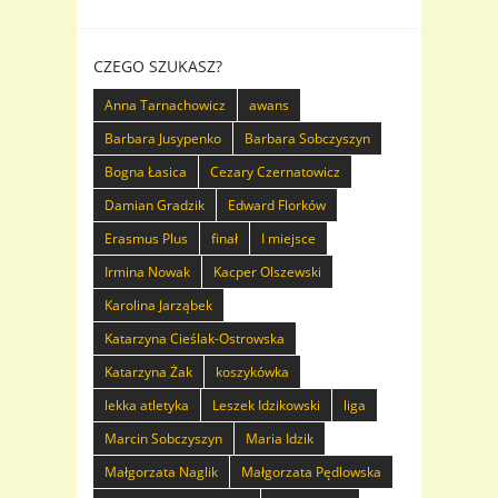
CZEGO SZUKASZ?
Anna Tarnachowicz
awans
Barbara Jusypenko
Barbara Sobczyszyn
Bogna Łasica
Cezary Czernatowicz
Damian Gradzik
Edward Florków
Erasmus Plus
finał
I miejsce
Irmina Nowak
Kacper Olszewski
Karolina Jarząbek
Katarzyna Cieślak-Ostrowska
Katarzyna Żak
koszykówka
lekka atletyka
Leszek Idzikowski
liga
Marcin Sobczyszyn
Maria Idzik
Małgorzata Naglik
Małgorzata Pędlowska