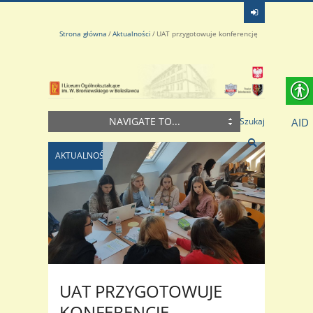
Strona główna
Aktualności
UAT przygotowuje konferencję
NAVIGATE TO...
AID
Szukaj
AKTUALNOŚCI
UAT PRZYGOTOWUJE
KONFERENCJĘ