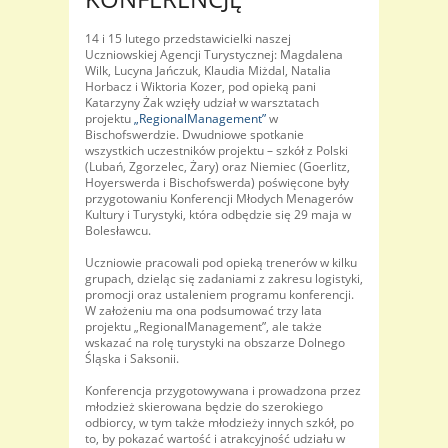
14 i 15 lutego przedstawicielki naszej
Uczniowskiej Agencji Turystycznej: Magdalena
Wilk, Lucyna Jańczuk, Klaudia Miżdal, Natalia
Horbacz i Wiktoria Kozer, pod opieką pani
Katarzyny Żak wzięły udział w warsztatach
projektu
„RegionalManagement”
w
Bischofswerdzie. Dwudniowe spotkanie
wszystkich uczestników projektu – szkół z Polski
(Lubań, Zgorzelec, Żary) oraz Niemiec (Goerlitz,
Hoyerswerda i Bischofswerda) poświęcone były
przygotowaniu Konferencji Młodych Menagerów
Kultury i Turystyki, która odbędzie się 29 maja w
Bolesławcu.
Uczniowie pracowali pod opieką trenerów w kilku
grupach, dzieląc się zadaniami z zakresu logistyki,
promocji oraz ustaleniem programu konferencji.
W założeniu ma ona podsumować trzy lata
projektu „RegionalManagement”, ale także
wskazać na rolę turystyki na obszarze Dolnego
Śląska i Saksonii.
Konferencja przygotowywana i prowadzona przez
młodzież skierowana będzie do szerokiego
odbiorcy, w tym także młodzieży innych szkół, po
to, by pokazać wartość i atrakcyjność udziału w