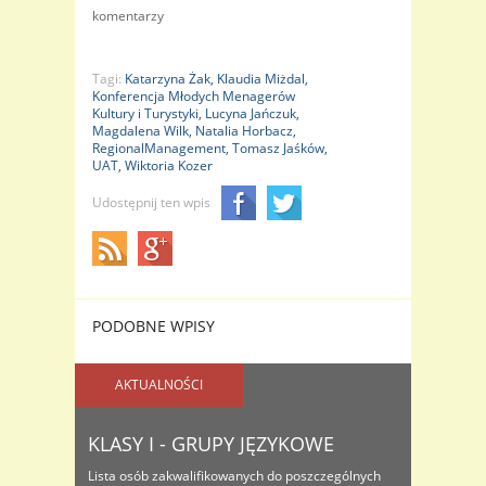
komentarzy
Tagi:
Katarzyna Żak,
Klaudia Miżdal,
Konferencja Młodych Menagerów
Kultury i Turystyki,
Lucyna Jańczuk,
Magdalena Wilk,
Natalia Horbacz,
RegionalManagement,
Tomasz Jaśków,
UAT,
Wiktoria Kozer
Udostępnij ten wpis
PODOBNE WPISY
AKTUALNOŚCI
KLASY I - GRUPY JĘZYKOWE
Lista osób zakwalifikowanych do poszczególnych