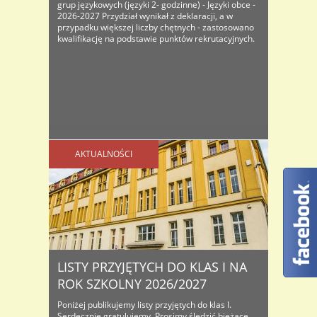
grup językowych (języki 2- godzinne) - Języki obce -
2026-2027 Przydział wynikał z deklaracji, a w
przypadku większej liczby chętnych - zastosowano
kwalifikację na podstawie punktów rekrutacyjnych.
AKTUALNOŚCI
LISTY PRZYJĘTYCH DO KLAS I NA
ROK SZKOLNY 2026/2027
Poniżej publikujemy listy przyjętych do klas I.
Serdecznie gratulujemy. Prosimy śledzić bieżące