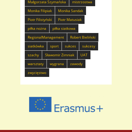
Małgorzata Szymańska
mistrzostwa
Monika Filipiak
Monika Sandak
Piotr Filistyński
Piotr Matusiak
piłka nożna
piłka siatkowa
RegionalManagement
Robert Bieliński
siatkówka
sport
sukces
sukcesy
szachy
Sławomir Zimniak
UAT
warsztaty
wygrana
zawody
zwycięstwo