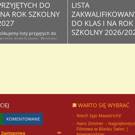
 PRZYJĘTYCH DO
LISTA
I NA ROK SZKOLNY
ZAKWALIFIKOWAN
2027
DO KLAS I NA ROK
SZKOLNY 2026/20
likujemy listy przyjętych do
decznie gratulujemy. Prosimy
Poniżej publikujemy listy
żące informacje na stronie i
zakwalifikowanych w wyniku
szkoły - związane z organizacją
postępowania rekrutacyjnego d
oku szkolnego oraz kiermaszu
klas I. Serdecznie Gratulujemy 
podręczników. Lista osób
Osoby, które znajdą się na lista
do klas I na rok szkolny...
proszone są o dostarczenie do
sekretariatu oryginałów doku
ze zdjęciem celem potwierdzen
przyjęcia do I...
CIEJ
WARTO SIĘ WYBRAĆ
Niech żyje Maastricht!
KOMENTOWANE
Hans Zimmer – Najpiękniejs
Filmowa w Blasku Świec |
Zastępstwa
Nowogrodziec