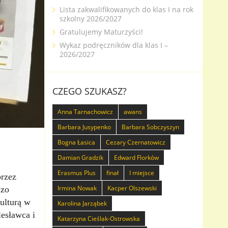
Lista zakwalifikowanych do klas I na rok
szkolny 2026/2027
Gratulujemy Maturzyści!
Wykaz podręczników dla klas I –
2026/2027
CZEGO SZUKASZ?
Anna Tarnachowicz
awans
Barbara Jusypenko
Barbara Sobczyszyn
Bogna Łasica
Cezary Czernatowicz
Damian Gradzik
Edward Florków
Erasmus Plus
finał
I miejsce
przez
Irmina Nowak
Kacper Olszewski
dzo
kulturą w
Karolina Jarząbek
lesławca i
Katarzyna Cieślak-Ostrowska