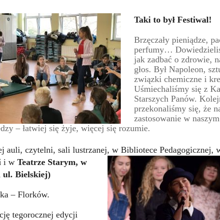
Taki to był Festiwal!
Brzęczały pieniądze, pa
perfumy… Dowiedzieliś
jak zadbać o zdrowie, 
głos. Był Napoleon, szt
związki chemiczne i kre
Uśmiechaliśmy się z K
Starszych Panów. Kolej
przekonaliśmy się, że 
zastosowanie w naszym
dzy – łatwiej się żyje, więcej się rozumie.
 auli, czytelni, sali lustrzanej, w Bibliotece
Pedagogicznej, 
i
i w
Teatrze Starym, w
ul. Bielskiej)
ka – Florków.
ę tegorocznej edycji