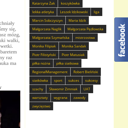
Katarzyna Żak
koszykówka
lekka atletyka
Leszek Idzikowski
liga
Marcin Sobczyszyn
Maria Idzik
chniały
my się,
Małgorzata Naglik
Małgorzata Pędlowska
nasz mózg,
Małgorzata Szymańska
mistrzostwa
uki walki,
wetki.
Monika Filipiak
Monika Sandak
abaretem
Piotr Filistyński
Piotr Matusiak
ny raz
nauka ma
piłka nożna
piłka siatkowa
RegionalManagement
Robert Bieliński
siatkówka
sport
sukces
sukcesy
w
szachy
Sławomir Zimniak
UAT
warsztaty
wygrana
zawody
zwycięstwo