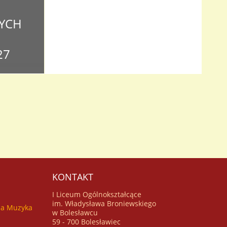
YCH
27
o czterech
i Witamy!
ch
mentów wraz
ia
KONTAKT
I Liceum Ogólnokształcące
im. Władysława Broniewskiego
za Muzyka
w Bolesławcu
59 - 700 Bolesławiec