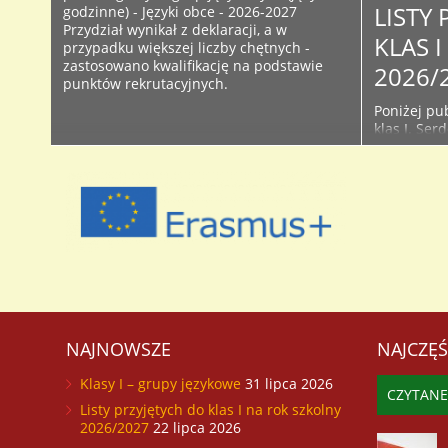
LISTY
godzinne) - Języki obce - 2026-2027
Przydział wynikał z deklaracji, a w
KLAS 
przypadku większej liczby chętnych -
zastosowano kwalifikację na podstawie
2026/
punktów rekrutacyjnych.
Poniżej pub
klas I. Ser
śledzić bie
Facebooku 
początku r
używanych 
przyjętych 
NAJNOWSZE
NAJCZĘŚ
Klasy I – grupy językowe
31 lipca 2026
CZYTANE
Listy przyjętych do klas I na rok szkolny
2026/2027
22 lipca 2026