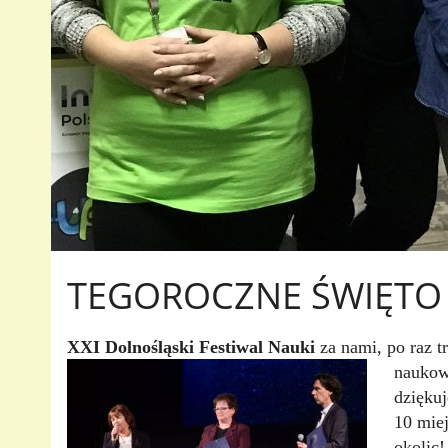
TEGOROCZNE ŚWIĘTO 
XXI Dolnośląski Festiwal Nauki
za nami, po raz t
naukow
dziękuj
10 miej
okolic!