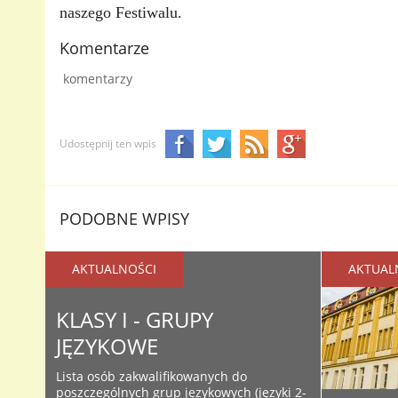
naszego Festiwalu.
Komentarze
komentarzy
Udostępnij ten wpis
PODOBNE WPISY
AKTUALNOŚCI
AKTUAL
KLASY I - GRUPY
JĘZYKOWE
Lista osób zakwalifikowanych do
poszczególnych grup językowych (języki 2-