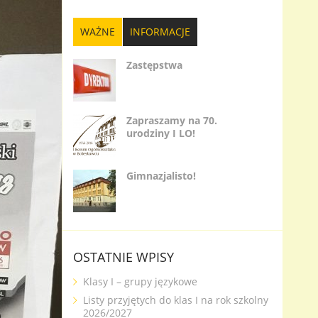
WAŻNE
INFORMACJE
Zastępstwa
Zapraszamy na 70.
urodziny I LO!
Gimnazjalisto!
OSTATNIE WPISY
Klasy I – grupy językowe
Listy przyjętych do klas I na rok szkolny
2026/2027