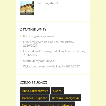
Gimnazjalisto!
OSTATNIE WPISY
Klasy I – grupy językowe
Listy przyjętych do klas I na rok szkolny
2026/2027
Lista zakwalifikowanych do klas I na rok szkolny
2026/2027
Gratulujemy Maturzyści!
Wykaz podręczników dla klas I – 2026/2027
CZEGO SZUKASZ?
Anna Tarnachowicz
awans
Barbara Jusypenko
Barbara Sobczyszyn
Bogna Łasica
Cezary Czernatowicz