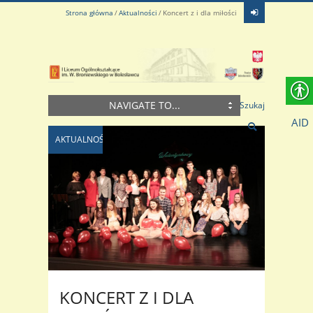
Strona główna
Aktualności
Koncert z i dla miłości
NAVIGATE TO...
Szukaj
AID
AKTUALNOŚCI
KONCERT Z I DLA