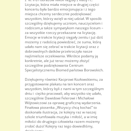
Licytacja, która miała miejsce w drugiej części
koncertu była bardzo emocjonująca i z tego
miejsca chcemy serdecznie podziękować
wszystkim, którzy wzięli w niej udział. W sposób
szczególny dziękujemy uczniom, nauczycielom i
rodzicom,a także sympatykom naszego liceum –
za wszystkie rzeczy przekazane na licytację.
Emocje w trakcie licytacji sięgały zenitu i już dziś
możemy z radością powiedzieć, że suma, którą
udało nam się zebrać w trakcie licytacji oraz z
dobrowolnych datków przekroczyła nasze
najśmielsze oczekiwania. Wkrótce podamy ją
konkretnie, ale już teraz możemy złożyć
szczególne podziękowania Centrum
Specjalistycznemu Biomed państwa Borowskich.
Dziękujemy również Kacprowi Kozłowskiemu, za
przygotowanie plakatu na ten koncert oraz
wszystkim, którzy byli z nami w tym szczególnym
dniu i ciężko pracowali, aby wszystko się udało,
szczególnie Dawidowi Felerowi i Michałowi
Wójtowiczowi za oprawę graficzną wydarzenia.
Finałowa piosenka „Wszyscy chcą kochać” to
doskonała ilustracja, że kolejny raz w naszej
szkole triumfowała muzyka i miłość, a w imię
miłości do drugiego człowieka razem możemy
zrobić dużo! Kolejny raz tego dowiedliśmy,
dziękujemy.