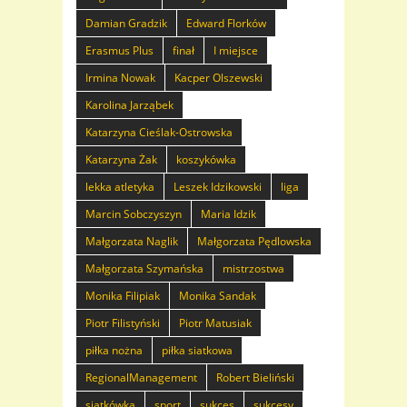
Damian Gradzik
Edward Florków
Erasmus Plus
finał
I miejsce
Irmina Nowak
Kacper Olszewski
Karolina Jarząbek
Katarzyna Cieślak-Ostrowska
Katarzyna Żak
koszykówka
lekka atletyka
Leszek Idzikowski
liga
Marcin Sobczyszyn
Maria Idzik
Małgorzata Naglik
Małgorzata Pędlowska
Małgorzata Szymańska
mistrzostwa
Monika Filipiak
Monika Sandak
Piotr Filistyński
Piotr Matusiak
piłka nożna
piłka siatkowa
RegionalManagement
Robert Bieliński
siatkówka
sport
sukces
sukcesy