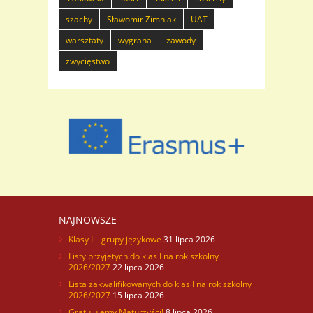
szachy
Sławomir Zimniak
UAT
warsztaty
wygrana
zawody
zwycięstwo
NAJNOWSZE
Klasy I – grupy językowe
31 lipca 2026
Listy przyjętych do klas I na rok szkolny
2026/2027
22 lipca 2026
Lista zakwalifikowanych do klas I na rok szkolny
2026/2027
15 lipca 2026
Gratulujemy Maturzyści!
8 lipca 2026