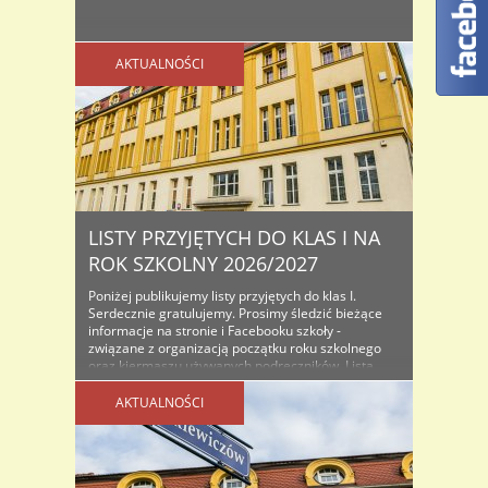
AKTUALNOŚCI
LISTY PRZYJĘTYCH DO KLAS I NA
ROK SZKOLNY 2026/2027
Poniżej publikujemy listy przyjętych do klas I.
Serdecznie gratulujemy. Prosimy śledzić bieżące
informacje na stronie i Facebooku szkoły -
związane z organizacją początku roku szkolnego
oraz kiermaszu używanych podręczników. Lista
osób przyjętych do klas I na rok szkolny...
AKTUALNOŚCI