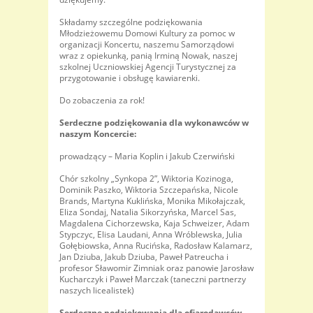
Składamy szczególne podziękowania
Młodzieżowemu Domowi Kultury za pomoc w
organizacji Koncertu, naszemu Samorządowi
wraz z opiekunką, panią Irminą Nowak, naszej
szkolnej Uczniowskiej Agencji Turystycznej za
przygotowanie i obsługę kawiarenki.
Do zobaczenia za rok!
Serdeczne podziękowania dla wykonawców w
naszym Koncercie:
prowadzący – Maria Koplin i Jakub Czerwiński
Chór szkolny „Synkopa 2”, Wiktoria Kozinoga,
Dominik Paszko, Wiktoria Szczepańska, Nicole
Brands, Martyna Kuklińska, Monika Mikołajczak,
Eliza Sondaj, Natalia Sikorzyńska, Marcel Sas,
Magdalena Cichorzewska, Kaja Schweizer, Adam
Stypczyc, Elisa Laudani, Anna Wróblewska, Julia
Gołębiowska, Anna Rucińska, Radosław Kalamarz,
Jan Dziuba, Jakub Dziuba, Paweł Patreucha i
profesor Sławomir Zimniak oraz panowie Jarosław
Kucharczyk i Paweł Marczak (taneczni partnerzy
naszych licealistek)
Serdeczne podziękowania dla ofiarodawców