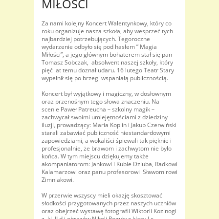
MIŁOŚCI
Za nami kolejny Koncert Walentynkowy, który co
roku organizuje nasza szkoła, aby wesprzeć tych
najbardziej potrzebujących. Tegoroczne
wydarzenie odbyło się pod hasłem ” Magia
Miłości”, a jego głównym bohaterem stał się pan
Tomasz Sobczak, absolwent naszej szkoły, który
pięć lat temu doznał udaru. 16 lutego Teatr Stary
wypełnił się po brzegi wspaniałą publicznością.
Koncert był wyjątkowy i magiczny, w dosłownym
oraz przenośnym tego słowa znaczeniu. Na
scenie Paweł Patreucha – szkolny magik –
zachwycał swoimi umiejętnościami z dziedziny
iluzji, prowadzący: Maria Koplin i Jakub Czerwiński
starali zabawiać publiczność niestandardowymi
zapowiedziami, a wokaliści śpiewali tak pięknie i
profesjonalnie, że brawom i zachwytom nie było
końca. W tym miejscu dziękujemy także
akompaniatorom: Jankowi i Kubie Dziuba, Radkowi
Kalamarzowi oraz panu profesorowi Sławomirowi
Zimniakowi.
W przerwie wszyscy mieli okazję skosztować
słodkości przygotowanych przez naszych uczniów
oraz obejrzeć wystawę fotografii Wiktorii Kozinogi
z kl. II d i obrazów Nikoli Reguły z klasy I c.