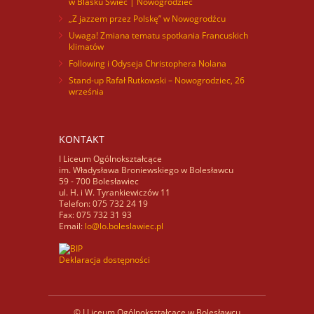
w Blasku Świec | Nowogrodziec
„Z jazzem przez Polskę” w Nowogrodźcu
Uwaga! Zmiana tematu spotkania Francuskich
klimatów
Following i Odyseja Christophera Nolana
Stand-up Rafał Rutkowski – Nowogrodziec, 26
września
KONTAKT
I Liceum Ogólnokształcące
im. Władysława Broniewskiego w Bolesławcu
59 - 700 Bolesławiec
ul. H. i W. Tyrankiewiczów 11
Telefon: 075 732 24 19
Fax: 075 732 31 93
Email:
lo@lo.boleslawiec.pl
Deklaracja dostępności
© I Liceum Ogólnokształcące w Bolesławcu