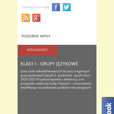
Udostępnij ten wpis
PODOBNE WPISY
AKTUALNOŚCI
KLASY I - GRUPY JĘZYKOWE
Lista osób zakwalifikowanych do poszczególnych
grup językowych (języki 2- godzinne) - Języki obce -
2026-2027 Przydział wynikał z deklaracji, a w
przypadku większej liczby chętnych - zastosowano
kwalifikację na podstawie punktów rekrutacyjnych.