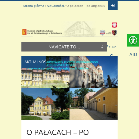
Strona główna
Aktualności
O pałacach – po angielsku
NAVIGATE TO...
Szukaj
AID
AKTUALNOŚCI
O PAŁACACH – PO