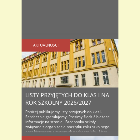
AKTUALNOŚCI
LISTY PRZYJĘTYCH DO KLAS I NA
ROK SZKOLNY 2026/2027
Poniżej publikujemy listy przyjętych do klas I.
Serdecznie gratulujemy. Prosimy śledzić bieżące
informacje na stronie i Facebooku szkoły -
związane z organizacją początku roku szkolnego
oraz kiermaszu używanych podręczników. Lista
osób przyjętych do klas I na rok szkolny...