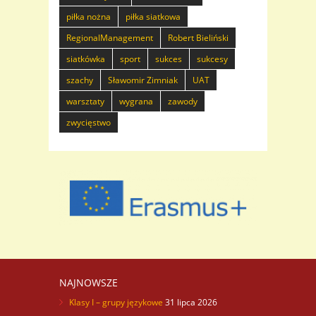
piłka nożna
piłka siatkowa
RegionalManagement
Robert Bieliński
siatkówka
sport
sukces
sukcesy
szachy
Sławomir Zimniak
UAT
warsztaty
wygrana
zawody
zwycięstwo
NAJNOWSZE
Klasy I – grupy językowe
31 lipca 2026