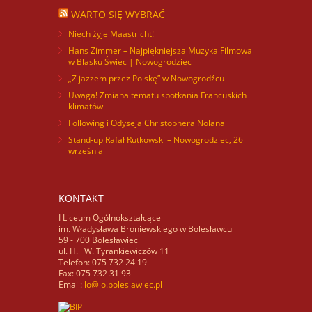
WARTO SIĘ WYBRAĆ
Niech żyje Maastricht!
Hans Zimmer – Najpiękniejsza Muzyka Filmowa
w Blasku Świec | Nowogrodziec
„Z jazzem przez Polskę” w Nowogrodźcu
Uwaga! Zmiana tematu spotkania Francuskich
klimatów
Following i Odyseja Christophera Nolana
Stand-up Rafał Rutkowski – Nowogrodziec, 26
września
KONTAKT
I Liceum Ogólnokształcące
im. Władysława Broniewskiego w Bolesławcu
59 - 700 Bolesławiec
ul. H. i W. Tyrankiewiczów 11
Telefon: 075 732 24 19
Fax: 075 732 31 93
Email:
lo@lo.boleslawiec.pl