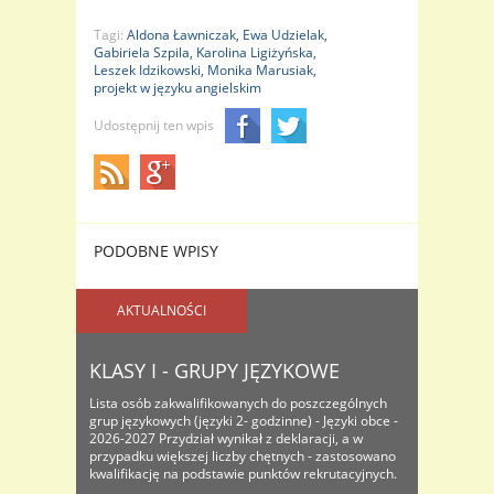
Tagi:
Aldona Ławniczak,
Ewa Udzielak,
Gabiriela Szpila,
Karolina Ligiżyńska,
Leszek Idzikowski,
Monika Marusiak,
projekt w języku angielskim
Udostępnij ten wpis
PODOBNE WPISY
AKTUALNOŚCI
KLASY I - GRUPY JĘZYKOWE
Lista osób zakwalifikowanych do poszczególnych
grup językowych (języki 2- godzinne) - Języki obce -
2026-2027 Przydział wynikał z deklaracji, a w
przypadku większej liczby chętnych - zastosowano
kwalifikację na podstawie punktów rekrutacyjnych.