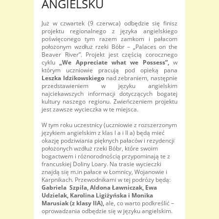
ANGIELSKU
Już w czwartek (9 czerwca) odbędzie się finisz
projektu regionalnego z języka angielskiego
poświęconego tym razem zamkom i pałacom
położonym wzdłuż rzeki Bóbr – „Palaces on the
Beaver River”. Projekt jest częścią corocznego
cyklu
„We Appreciate what we Possess”,
w
którym uczniowie pracują pod opieką pana
Leszka Idzikowskiego
nad zebraniem, następnie
przedstawieniem w języku angielskim
najciekawszych informacji dotyczących bogatej
kultury naszego regionu. Zwieńczeniem projektu
jest zawsze wycieczka w te miejsca.
W tym roku uczestnicy (uczniowie z rozszerzonym
językiem angielskim z klas I a i II a) będą mieć
okazję podziwiania pięknych pałaców i rezydencji
położonych wzdłuż rzeki Bóbr, które swoim
bogactwem i różnorodnością przypominają te z
francuskiej Doliny Loary. Na trasie wycieczki
znajdą się m.in pałace w Łomnicy, Wojanowie i
Karpnikach. Przewodnikami w tej podróży będą:
Gabriela Szpila, Aldona Ławniczak, Ewa
Udzielak, Karolina Ligiżyńska i Monika
Marusiak (z klasy IIA),
ale, co warto podkreślić –
oprowadzania odbędzie się w języku angielskim.