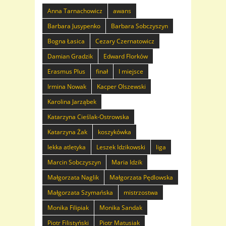
Anna Tarnachowicz
awans
Barbara Jusypenko
Barbara Sobczyszyn
Bogna Łasica
Cezary Czernatowicz
Damian Gradzik
Edward Florków
Erasmus Plus
finał
I miejsce
Irmina Nowak
Kacper Olszewski
Karolina Jarząbek
Katarzyna Cieślak-Ostrowska
Katarzyna Żak
koszykówka
lekka atletyka
Leszek Idzikowski
liga
Marcin Sobczyszyn
Maria Idzik
Małgorzata Naglik
Małgorzata Pędlowska
Małgorzata Szymańska
mistrzostwa
Monika Filipiak
Monika Sandak
Piotr Filistyński
Piotr Matusiak