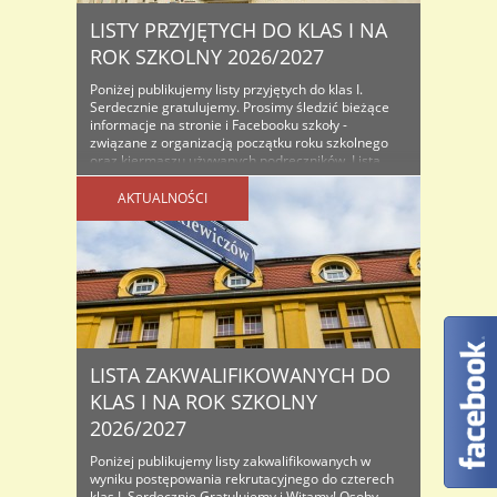
LISTY PRZYJĘTYCH DO KLAS I NA
ROK SZKOLNY 2026/2027
Poniżej publikujemy listy przyjętych do klas I.
Serdecznie gratulujemy. Prosimy śledzić bieżące
informacje na stronie i Facebooku szkoły -
związane z organizacją początku roku szkolnego
oraz kiermaszu używanych podręczników. Lista
osób przyjętych do klas I na rok szkolny...
AKTUALNOŚCI
LISTA ZAKWALIFIKOWANYCH DO
KLAS I NA ROK SZKOLNY
2026/2027
Poniżej publikujemy listy zakwalifikowanych w
wyniku postępowania rekrutacyjnego do czterech
klas I. Serdecznie Gratulujemy i Witamy! Osoby,