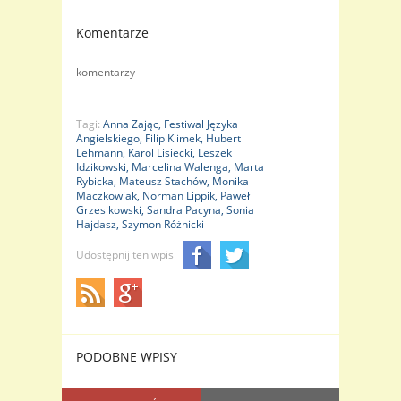
Komentarze
komentarzy
Tagi:
Anna Zając,
Festiwal Języka
Angielskiego,
Filip Klimek,
Hubert
Lehmann,
Karol Lisiecki,
Leszek
Idzikowski,
Marcelina Walenga,
Marta
Rybicka,
Mateusz Stachów,
Monika
Maczkowiak,
Norman Lippik,
Paweł
Grzesikowski,
Sandra Pacyna,
Sonia
Hajdasz,
Szymon Różnicki
Udostępnij ten wpis
PODOBNE WPISY