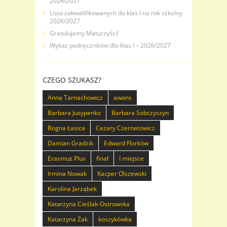
2026/2027
Lista zakwalifikowanych do klas I na rok szkolny
2026/2027
Gratulujemy Maturzyści!
Wykaz podręczników dla klas I – 2026/2027
CZEGO SZUKASZ?
Anna Tarnachowicz
awans
Barbara Jusypenko
Barbara Sobczyszyn
Bogna Łasica
Cezary Czernatowicz
Damian Gradzik
Edward Florków
Erasmus Plus
finał
I miejsce
Irmina Nowak
Kacper Olszewski
Karolina Jarząbek
Katarzyna Cieślak-Ostrowska
Katarzyna Żak
koszykówka