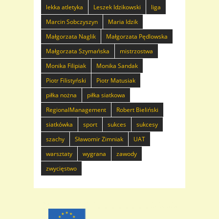
lekka atletyka
Leszek Idzikowski
liga
Marcin Sobczyszyn
Maria Idzik
Małgorzata Naglik
Małgorzata Pędlowska
Małgorzata Szymańska
mistrzostwa
Monika Filipiak
Monika Sandak
Piotr Filistyński
Piotr Matusiak
piłka nożna
piłka siatkowa
RegionalManagement
Robert Bieliński
siatkówka
sport
sukces
sukcesy
szachy
Sławomir Zimniak
UAT
warsztaty
wygrana
zawody
zwycięstwo