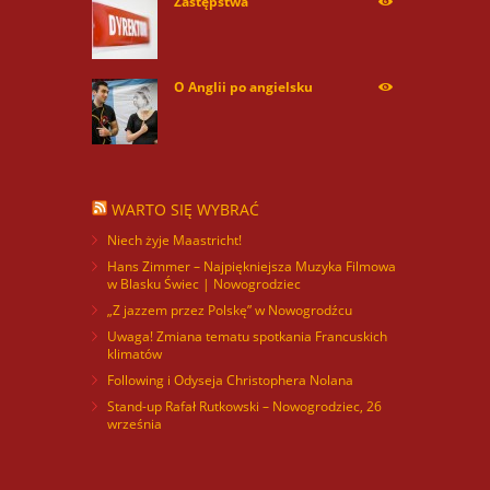
Zastępstwa
254173
O Anglii po angielsku
60031
WARTO SIĘ WYBRAĆ
Niech żyje Maastricht!
Hans Zimmer – Najpiękniejsza Muzyka Filmowa
w Blasku Świec | Nowogrodziec
„Z jazzem przez Polskę” w Nowogrodźcu
Uwaga! Zmiana tematu spotkania Francuskich
klimatów
Following i Odyseja Christophera Nolana
Stand-up Rafał Rutkowski – Nowogrodziec, 26
września