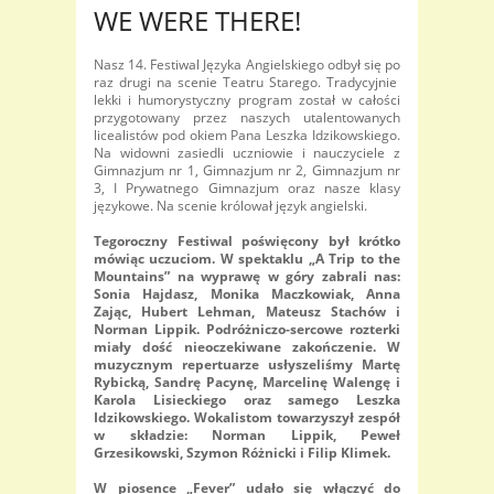
WE WERE THERE!
Nasz 14. Festiwal Języka Angielskiego odbył się po
raz drugi na scenie Teatru Starego. Tradycyjnie
lekki i humorystyczny program został w całości
przygotowany przez naszych utalentowanych
licealistów pod okiem Pana Leszka Idzikowskiego.
Na widowni zasiedli uczniowie i nauczyciele z
Gimnazjum nr 1, Gimnazjum nr 2, Gimnazjum nr
3, I Prywatnego Gimnazjum oraz nasze klasy
językowe. Na scenie królował język angielski.
Tegoroczny Festiwal poświęcony był krótko
mówiąc uczuciom. W spektaklu „A Trip to the
Mountains” na wyprawę w góry zabrali nas:
Sonia Hajdasz, Monika Maczkowiak, Anna
Zając, Hubert Lehman, Mateusz Stachów i
Norman Lippik. Podróżniczo-sercowe rozterki
miały dość nieoczekiwane zakończenie. W
muzycznym repertuarze usłyszeliśmy Martę
Rybicką, Sandrę Pacynę, Marcelinę Walengę i
Karola Lisieckiego oraz samego Leszka
Idzikowskiego. Wokalistom towarzyszył zespół
w składzie: Norman Lippik, Peweł
Grzesikowski, Szymon Różnicki i Filip Klimek.
W piosence „Fever” udało się włączyć do