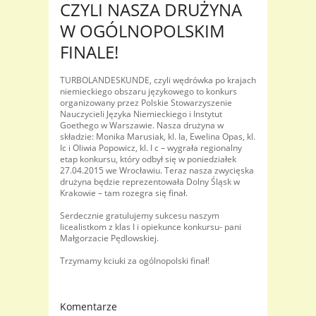
CZYLI NASZA DRUŻYNA
W OGÓLNOPOLSKIM
FINALE!
TURBOLANDESKUNDE, czyli wędrówka po krajach
niemieckiego obszaru językowego to konkurs
organizowany przez Polskie Stowarzyszenie
Nauczycieli Języka Niemieckiego i Instytut
Goethego w Warszawie. Nasza drużyna w
składzie: Monika Marusiak, kl. Ia, Ewelina Opas, kl.
Ic i Oliwia Popowicz, kl. I c – wygrała regionalny
etap konkursu, który odbył się w poniedziałek
27.04.2015 we Wrocławiu. Teraz nasza zwycięska
drużyna będzie reprezentowała Dolny Śląsk w
Krakowie – tam rozegra się finał.
Serdecznie gratulujemy sukcesu naszym
licealistkom z klas I i opiekunce konkursu- pani
Małgorzacie Pędlowskiej.
Trzymamy kciuki za ogólnopolski finał!
Komentarze