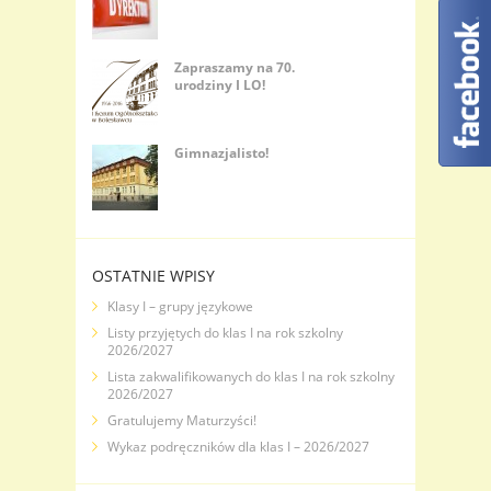
Zapraszamy na 70.
urodziny I LO!
Gimnazjalisto!
OSTATNIE WPISY
Klasy I – grupy językowe
Listy przyjętych do klas I na rok szkolny
2026/2027
Lista zakwalifikowanych do klas I na rok szkolny
2026/2027
Gratulujemy Maturzyści!
Wykaz podręczników dla klas I – 2026/2027