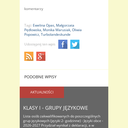
komentarzy
Tagi:
Ewelina Opas,
Małgorzata
Pędlowska,
Monika Marusiak,
Oliwia
Popowicz,
Turbolandeskunde
Udostępnij ten wpis
PODOBNE WPISY
AKTUALNOŚCI
KLASY I - GRUPY JĘZYKOWE
Lista osób zakwalifikowanych do poszczególnych
grup językowych (języki 2- godzinne) - Języki obce -
2026-2027 Przydział wynikał z deklaracji, a w