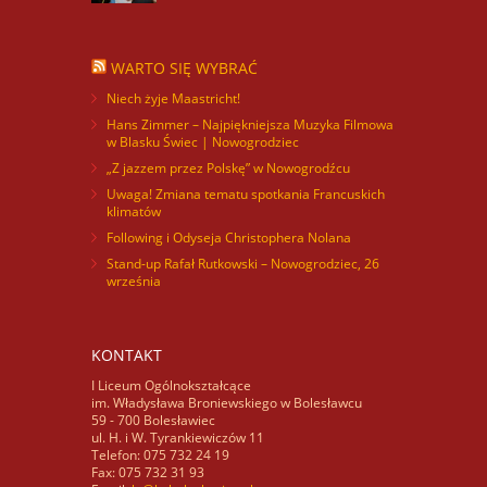
WARTO SIĘ WYBRAĆ
Niech żyje Maastricht!
Hans Zimmer – Najpiękniejsza Muzyka Filmowa
w Blasku Świec | Nowogrodziec
„Z jazzem przez Polskę” w Nowogrodźcu
Uwaga! Zmiana tematu spotkania Francuskich
klimatów
Following i Odyseja Christophera Nolana
Stand-up Rafał Rutkowski – Nowogrodziec, 26
września
KONTAKT
I Liceum Ogólnokształcące
im. Władysława Broniewskiego w Bolesławcu
59 - 700 Bolesławiec
ul. H. i W. Tyrankiewiczów 11
Telefon: 075 732 24 19
Fax: 075 732 31 93