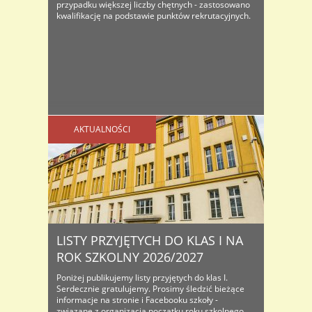
przypadku większej liczby chętnych - zastosowano
kwalifikację na podstawie punktów rekrutacyjnych.
AKTUALNOŚCI
LISTY PRZYJĘTYCH DO KLAS I NA
ROK SZKOLNY 2026/2027
Poniżej publikujemy listy przyjętych do klas I.
Serdecznie gratulujemy. Prosimy śledzić bieżące
informacje na stronie i Facebooku szkoły -
związane z organizacją początku roku szkolnego