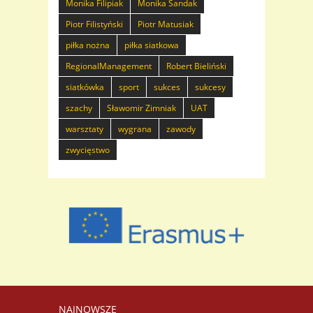
Monika Filipiak
Monika Sandak
Piotr Filistyński
Piotr Matusiak
piłka nożna
piłka siatkowa
RegionalManagement
Robert Bieliński
siatkówka
sport
sukces
sukcesy
szachy
Sławomir Zimniak
UAT
warsztaty
wygrana
zawody
zwycięstwo
NAJNOWSZE