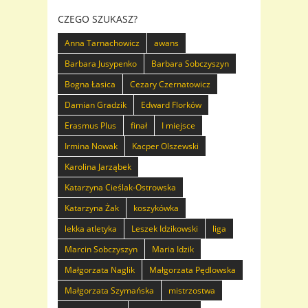
CZEGO SZUKASZ?
Anna Tarnachowicz
awans
Barbara Jusypenko
Barbara Sobczyszyn
Bogna Łasica
Cezary Czernatowicz
Damian Gradzik
Edward Florków
Erasmus Plus
finał
I miejsce
Irmina Nowak
Kacper Olszewski
Karolina Jarząbek
Katarzyna Cieślak-Ostrowska
Katarzyna Żak
koszykówka
lekka atletyka
Leszek Idzikowski
liga
Marcin Sobczyszyn
Maria Idzik
Małgorzata Naglik
Małgorzata Pędlowska
Małgorzata Szymańska
mistrzostwa