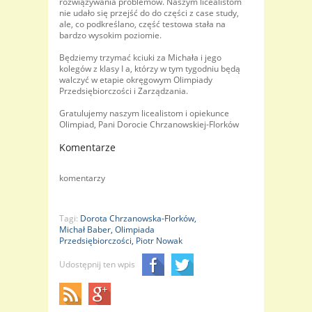
rozwiązywania problemów. Naszym licealistom
nie udało się przejść do do części z case study,
ale, co podkreślano, część testowa stała na
bardzo wysokim poziomie.
Będziemy trzymać kciuki za Michała i jego
kolegów z klasy I a, którzy w tym tygodniu będą
walczyć w etapie okręgowym Olimpiady
Przedsiębiorczości i Zarządzania.
Gratulujemy naszym licealistom i opiekunce
Olimpiad, Pani Dorocie Chrzanowskiej-Florków
Komentarze
komentarzy
Tagi:
Dorota Chrzanowska-Florków,
Michał Baber,
Olimpiada
Przedsiębiorczości,
Piotr Nowak
Udostępnij ten wpis