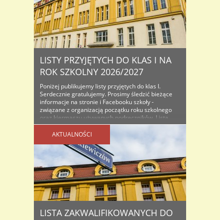
LISTY PRZYJĘTYCH DO KLAS I NA
ROK SZKOLNY 2026/2027
Poniżej publikujemy listy przyjętych do klas I.
Serdecznie gratulujemy. Prosimy śledzić bieżące
informacje na stronie i Facebooku szkoły -
związane z organizacją początku roku szkolnego
oraz kiermaszu używanych podręczników. Lista
osób przyjętych do klas I na rok szkolny...
AKTUALNOŚCI
LISTA ZAKWALIFIKOWANYCH DO