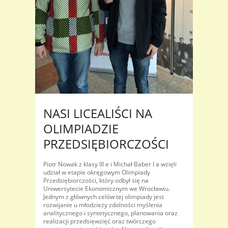
NASI LICEALIŚCI NA
OLIMPIADZIE
PRZEDSIĘBIORCZOŚCI
Piotr Nowak z klasy III e i Michał Baber I a wzięli
udział w etapie okręgowym Olimpiady
Przedsiębiorczości, który odbył się na
Uniwersytecie Ekonomicznym we Wrocławiu.
Jednym z głównych celów tej olimpiady jest
rozwijanie u młodzieży zdolności myślenia
analitycznego i syntetycznego, planowania oraz
realizacji przedsięwzięć oraz twórczego