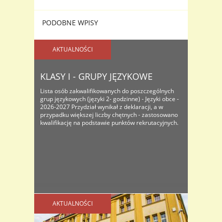
PODOBNE WPISY
AKTUALNOŚCI
KLASY I - GRUPY JĘZYKOWE
Lista osób zakwalifikowanych do poszczególnych
grup językowych (języki 2- godzinne) - Języki obce -
2026-2027 Przydział wynikał z deklaracji, a w
przypadku większej liczby chętnych - zastosowano
kwalifikację na podstawie punktów rekrutacyjnych.
AKTUALNOŚCI