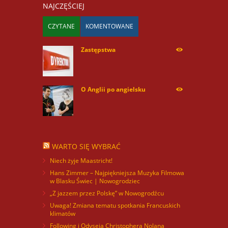
NAJCZĘŚCIEJ
CZYTANE
KOMENTOWANE
Zastępstwa
254169
O Anglii po angielsku
59930
WARTO SIĘ WYBRAĆ
Niech żyje Maastricht!
Hans Zimmer – Najpiękniejsza Muzyka Filmowa
w Blasku Świec | Nowogrodziec
„Z jazzem przez Polskę” w Nowogrodźcu
Uwaga! Zmiana tematu spotkania Francuskich
klimatów
Following i Odyseja Christophera Nolana