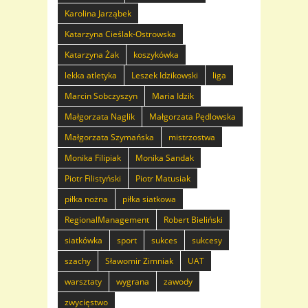
Karolina Jarząbek
Katarzyna Cieślak-Ostrowska
Katarzyna Żak
koszykówka
lekka atletyka
Leszek Idzikowski
liga
Marcin Sobczyszyn
Maria Idzik
Małgorzata Naglik
Małgorzata Pędlowska
Małgorzata Szymańska
mistrzostwa
Monika Filipiak
Monika Sandak
Piotr Filistyński
Piotr Matusiak
piłka nożna
piłka siatkowa
RegionalManagement
Robert Bieliński
siatkówka
sport
sukces
sukcesy
szachy
Sławomir Zimniak
UAT
warsztaty
wygrana
zawody
zwycięstwo