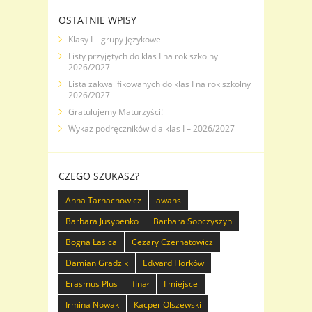
OSTATNIE WPISY
Klasy I – grupy językowe
Listy przyjętych do klas I na rok szkolny
2026/2027
Lista zakwalifikowanych do klas I na rok szkolny
2026/2027
Gratulujemy Maturzyści!
Wykaz podręczników dla klas I – 2026/2027
CZEGO SZUKASZ?
Anna Tarnachowicz
awans
Barbara Jusypenko
Barbara Sobczyszyn
Bogna Łasica
Cezary Czernatowicz
Damian Gradzik
Edward Florków
Erasmus Plus
finał
I miejsce
Irmina Nowak
Kacper Olszewski