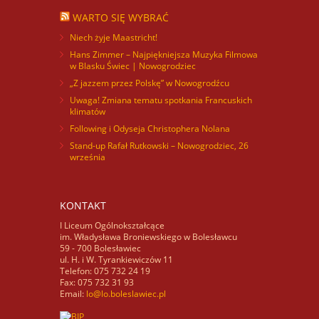
WARTO SIĘ WYBRAĆ
Niech żyje Maastricht!
Hans Zimmer – Najpiękniejsza Muzyka Filmowa
w Blasku Świec | Nowogrodziec
„Z jazzem przez Polskę” w Nowogrodźcu
Uwaga! Zmiana tematu spotkania Francuskich
klimatów
Following i Odyseja Christophera Nolana
Stand-up Rafał Rutkowski – Nowogrodziec, 26
września
KONTAKT
I Liceum Ogólnokształcące
im. Władysława Broniewskiego w Bolesławcu
59 - 700 Bolesławiec
ul. H. i W. Tyrankiewiczów 11
Telefon: 075 732 24 19
Fax: 075 732 31 93
Email:
lo@lo.boleslawiec.pl