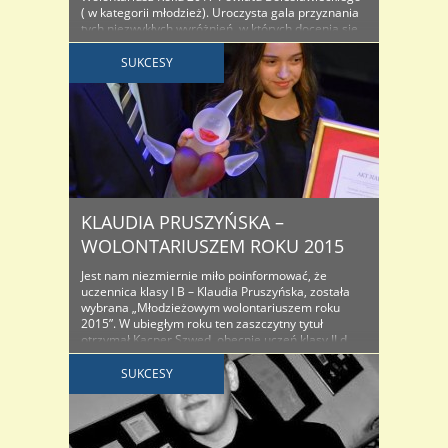
( w kategorii młodzież). Uroczysta gala przyznania
tych niezwykłych wyróżnień, w których docenia się
zaangażowanie i pracę na rzecz innych odbyła się
w Teatrze Starym 5 grudnia. – Bo dla mnie – jako
SUKCESY
wolontariusza ..
KLAUDIA PRUSZYŃSKA –
WOLONTARIUSZEM ROKU 2015
Jest nam niezmiernie miło poinformować, że
uczennica klasy I B – Klaudia Pruszyńska, została
wybrana „Młodzieżowym wolontariuszem roku
2015”. W ubiegłym roku ten zaszczytny tytuł
otrzymał Kacper Szwed, obecnie uczeń klasy II d,
także nominowany w tym roku. Tegoroczna
kapituła wyróżniła także Maję Szocińską z klasy II c.
SUKCESY
Gala wręczenia nagród i wyróżnień odbyła się ..