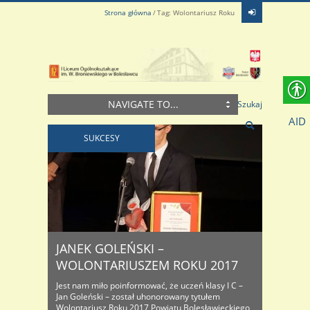
Strona główna
Tag: Wolontariusz Roku
NAVIGATE TO...
Szukaj
AID
SUKCESY
JANEK GOLEŃSKI –
WOLONTARIUSZEM ROKU 2017
Jest nam miło poinformować, że uczeń klasy I C –
Jan Goleński – został uhonorowany tytułem
Wolontariusz Roku 2017 Powiatu Bolesławieckiego