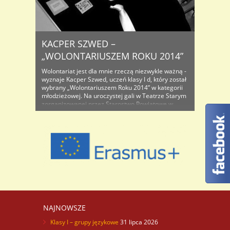
KACPER SZWED –
„WOLONTARIUSZEM ROKU 2014”
Wolontariat jest dla mnie rzeczą niezwykle ważną -
wyznaje Kacper Szwed, uczeń klasy I d, który został
wybrany „Wolontariuszem Roku 2014” w kategorii
młodzieżowej. Na uroczystej gali w Teatrze Starym
zorganizowanej przez Starostwo Powiatowe w
Bolesławcu – został uhonorowany razem z innymi
wolontariuszami, których wybrała kapituła tego
tytułu. Sam Kacper nie kryje radości z tego
wyróżnienia. ..
NAJNOWSZE
Klasy I – grupy językowe
31 lipca 2026