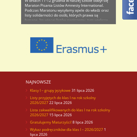
W dniach 11-12 grudnia w naszej szkole odbył się
Maraton Pisania Listów Amnesty International.
Podczas Maratonu wysyłamy apele do władz oraz
listy solidarności do osób, których prawa są
łamane. Im więcej listów napiszemy, tym większa
szansa, że uda nam się poprawić los danego
człowieka. Maraton rozpoczął się o godzinie
trzynastej w czwartek. Na początku przybliżono ..
NAJNOWSZE
Klasy I – grupy językowe
31 lipca 2026
Listy przyjętych do klas I na rok szkolny
2026/2027
22 lipca 2026
Lista zakwalifikowanych do klas I na rok szkolny
2026/2027
15 lipca 2026
Gratulujemy Maturzyści!
8 lipca 2026
Wykaz podręczników dla klas I – 2026/2027
1
lipca 2026