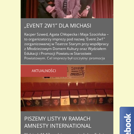
„EVENT 2W1” DLA MICHASI
Kacper Szwed, Agata Chłopecka i Maja Szocińska –
to organizatorzy imprezy pod nazwą 'Event 2w1″
zorganizowanej w Teatrze Starym przy współpracy
z Młodzieżowym Domem Kultury oraz Wydziałem
Edukacji i Promocji Powiatu w Starostwie
Powiatowym. Cel imprezy był szczytny: promocja
działań wolontariackich i samorządności młodzieży,
w tym szczególnie na rzecz innych. Bohaterką
AKTUALNOŚCI
koncertu była mała Michasia ..
PISZEMY LISTY W RAMACH
AMNESTY INTERNATIONAL