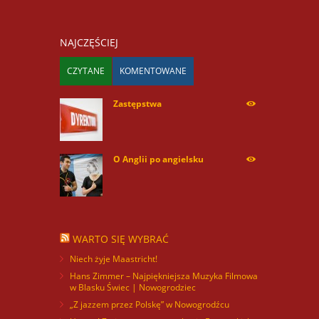
NAJCZĘŚCIEJ
CZYTANE
KOMENTOWANE
Zastępstwa
254168
O Anglii po angielsku
59912
WARTO SIĘ WYBRAĆ
Niech żyje Maastricht!
Hans Zimmer – Najpiękniejsza Muzyka Filmowa
w Blasku Świec | Nowogrodziec
„Z jazzem przez Polskę” w Nowogrodźcu