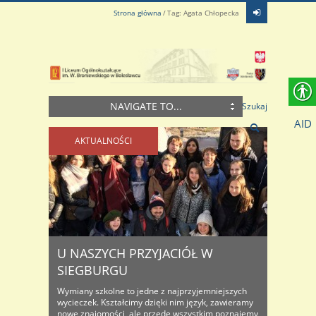
Strona główna
Tag: Agata Chłopecka
NAVIGATE TO...
Szukaj
AID
AKTUALNOŚCI
U NASZYCH PRZYJACIÓŁ W
SIEGBURGU
Wymiany szkolne to jedne z najprzyjemniejszych
wycieczek. Kształcimy dzięki nim język, zawieramy
nowe znajomości, ale przede wszystkim poznajemy