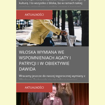
kulturę. I to wszystko z bliska, bo w ramach takiej
wymiany mieszkamy u rodzin, razem z naszymi
rówieśnikami. Tak też było i tym razem, kiedy grupa
10 naszych licealistów wraz z paniami : Małgorzatą
AKTUALNOŚCI
Naglik i Małgorzatą ..
WŁOSKA WYMIANA WE
WSPOMNIENIACH AGATY I
PATRYCJI I W OBIEKTYWIE
DAWIDA
Wracamy jeszcze do naszej tegorocznej wymiany z
Włochami. Zachowała się nie tylko w pamięci
wszystkich uczestników, także we wspomnieniach i
refleksjach, u każdego nieco innych. Pozostała
AKTUALNOŚCI
utrwalona na zdjęciach, które oddają nie tylko
wspólnie przeżyte chwile, ale włoskie krajobrazy i
miasta, często tak różne od naszych. Prezentowane
tu refleksje należą do Agaty Chłopeckiej z klasy ..