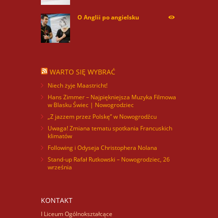
O Anglii po angielsku
59951
WARTO SIĘ WYBRAĆ
Niech żyje Maastricht!
Hans Zimmer – Najpiękniejsza Muzyka Filmowa
w Blasku Świec | Nowogrodziec
„Z jazzem przez Polskę” w Nowogrodźcu
Uwaga! Zmiana tematu spotkania Francuskich
klimatów
Following i Odyseja Christophera Nolana
Stand-up Rafał Rutkowski – Nowogrodziec, 26
września
KONTAKT
I Liceum Ogólnokształcące