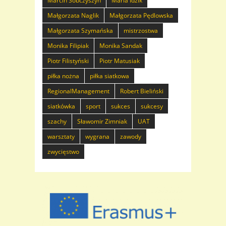
Marcin Sobczyszyn
Maria Idzik
Małgorzata Naglik
Małgorzata Pędlowska
Małgorzata Szymańska
mistrzostwa
Monika Filipiak
Monika Sandak
Piotr Filistyński
Piotr Matusiak
piłka nożna
piłka siatkowa
RegionalManagement
Robert Bieliński
siatkówka
sport
sukces
sukcesy
szachy
Sławomir Zimniak
UAT
warsztaty
wygrana
zawody
zwycięstwo