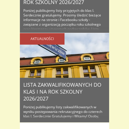
ROK SZKOLNY 2026/2027
Poniżej publikujemy listy przyjętych do klas I.
Serdecznie gratulujemy. Prosimy śledzić bieżące
informacje na stronie i Facebooku szkoły -
związane z organizacją początku roku szkolnego
oraz kiermaszu używanych podręczników. Lista
osób przyjętych do klas I na rok szkolny...
AKTUALNOŚCI
LISTA ZAKWALIFIKOWANYCH DO
KLAS I NA ROK SZKOLNY
2026/2027
Poniżej publikujemy listy zakwalifikowanych w
wyniku postępowania rekrutacyjnego do czterech
klas I. Serdecznie Gratulujemy i Witamy! Osoby,
które znajdą się na listach proszone są o
dostarczenie do sekretariatu oryginałów