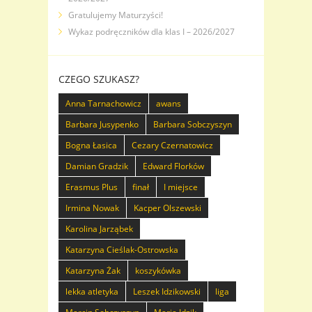
Gratulujemy Maturzyści!
Wykaz podręczników dla klas I – 2026/2027
CZEGO SZUKASZ?
Anna Tarnachowicz
awans
Barbara Jusypenko
Barbara Sobczyszyn
Bogna Łasica
Cezary Czernatowicz
Damian Gradzik
Edward Florków
Erasmus Plus
finał
I miejsce
Irmina Nowak
Kacper Olszewski
Karolina Jarząbek
Katarzyna Cieślak-Ostrowska
Katarzyna Żak
koszykówka
lekka atletyka
Leszek Idzikowski
liga