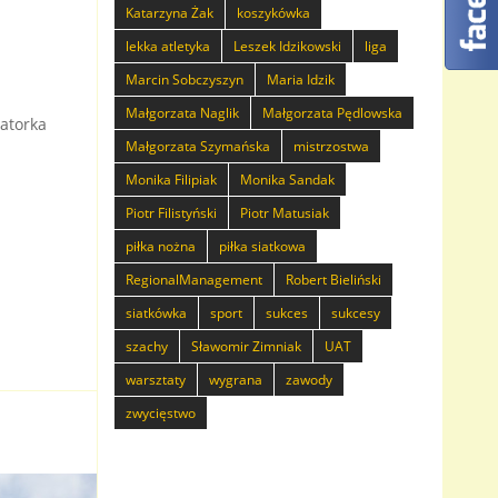
Katarzyna Żak
koszykówka
lekka atletyka
Leszek Idzikowski
liga
Marcin Sobczyszyn
Maria Idzik
Małgorzata Naglik
Małgorzata Pędlowska
natorka
Małgorzata Szymańska
mistrzostwa
Monika Filipiak
Monika Sandak
Piotr Filistyński
Piotr Matusiak
piłka nożna
piłka siatkowa
RegionalManagement
Robert Bieliński
siatkówka
sport
sukces
sukcesy
szachy
Sławomir Zimniak
UAT
warsztaty
wygrana
zawody
zwycięstwo