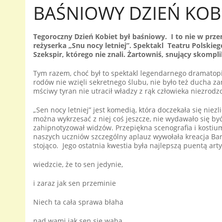
BAŚNIOWY DZIEŃ KOB
Tegoroczny Dzień Kobiet był baśniowy. I to nie w prz
reżyserka „Snu nocy letniej”. Spektakl Teatru Polskieg
Szekspir, którego nie znali. Żartowniś, snujący skompl
Tym razem, choć był to spektakl legendarnego dramatopi
rodów nie wzięli sekretnego ślubu, nie było też ducha 
mściwy tyran nie utracił władzy z rąk człowieka niezrodz
„Sen nocy letniej” jest komedią, która doczekała się niez
można wykrzesać z niej coś jeszcze, nie wydawało się b
zahipnotyzował widzów. Przepiękna scenografia i kosti
naszych uczniów szczególny aplauz wywołała kreacja Bart
stojąco. Jego ostatnia kwestia była najlepszą puentą art
wiedzcie, że to sen jedynie,
i zaraz jak sen przeminie
Niech ta cała sprawa błaha
nad wami jak sen się waha,