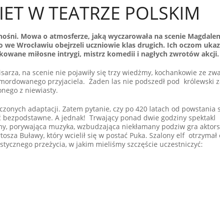
IET W TEATRZE POLSKIM
enośni. Mowa o atmosferze, jaką wyczarowała na scenie Magdalen
o we Wrocławiu obejrzeli uczniowie klas drugich. Ich oczom ukaz
ikowane miłosne intrygi, mistrz komedii i nagłych zwrotów akcji.
sarza, na scenie nie pojawiły się trzy wiedżmy, kochankowie ze zw
zamordowanego przyjaciela. Żaden las nie podszedł pod królewski 
onego z niewiasty.
liczonych adaptacji. Zatem pytanie, czy po 420 latach od powstania 
yć bezpodstawne. A jednak! Trwający ponad dwie godziny spektakl
umy, porywająca muzyka, wzbudzająca niekłamany podziw gra aktor
osza Buławy, który wcielił się w postać Puka. Szalony elf otrzymał
ystycznego przeżycia, w jakim mieliśmy szczęście uczestniczyć: