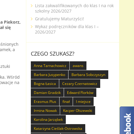
Lista zakwalifikowanych do klas I na rok
szkolny 2026/2027
Gratulujemy Maturzyści!
a Piekorz,
Wykaz podręczników dla klas I –
ał się
2026/2027
aśnionych
zamek, a
CZEGO SZUKASZ?
Anna Tarnachowicz
awans
sztuki
Barbara Jusypenko
Barbara Sobczyszyn
ska. Wśród
 owacje na
Bogna Łasica
Cezary Czernatowicz
Damian Gradzik
Edward Florków
Erasmus Plus
finał
I miejsce
Irmina Nowak
Kacper Olszewski
Karolina Jarząbek
Katarzyna Cieślak-Ostrowska