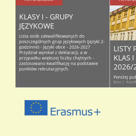
KLASY I - GRUPY
JĘZYKOWE
Lista osób zakwalifikowanych do
poszczególnych grup językowych (języki 2-
LISTY
godzinne) - Języki obce - 2026-2027
Przydział wynikał z deklaracji, a w
KLAS 
przypadku większej liczby chętnych -
zastosowano kwalifikację na podstawie
2026/
punktów rekrutacyjnych.
Poniżej pub
klas I. Ser
śledzić bie
Facebooku 
początku r
używanych 
przyjętych 