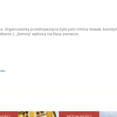
ca. Organizatorką przedsięwzięcia była pani Irmina Nowak, koordy
tkanie z „Zemstą” wybiorą się klasy pierwsze.
awiu
NOŚCI
AKTUALNOŚCI