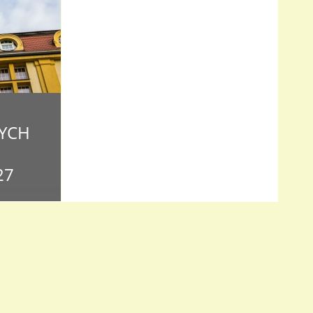
YCH
27
o czterech
i Witamy!
ch
mentów wraz
ia