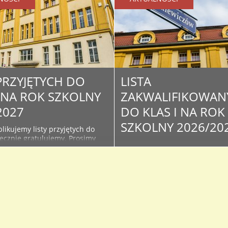
 PRZYJĘTYCH DO
LISTA
I NA ROK SZKOLNY
ZAKWALIFIKOWAN
2027
DO KLAS I NA ROK
SZKOLNY 2026/20
likujemy listy przyjętych do
decznie gratulujemy. Prosimy
Poniżej publikujemy listy
żące informacje na stronie i
zakwalifikowanych w wyniku
szkoły - związane z organizacją
postępowania rekrutacyjnego d
oku szkolnego oraz kiermaszu
klas I. Serdecznie Gratulujemy 
podręczników. Lista osób
Osoby, które znajdą się na lista
do klas I na rok szkolny...
proszone są o dostarczenie do
sekretariatu oryginałów doku
ze zdjęciem celem potwierdzen
przyjęcia do I...