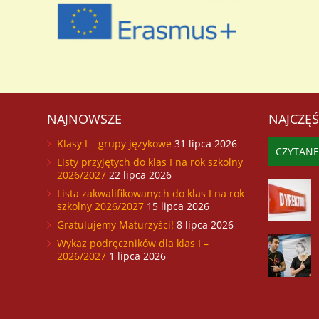
NAJNOWSZE
NAJCZĘŚ
Klasy I – grupy językowe
31 lipca 2026
CZYTANE
Listy przyjętych do klas I na rok szkolny
2026/2027
22 lipca 2026
Lista zakwalifikowanych do klas I na rok
szkolny 2026/2027
15 lipca 2026
Gratulujemy Maturzyści!
8 lipca 2026
Wykaz podręczników dla klas I –
2026/2027
1 lipca 2026