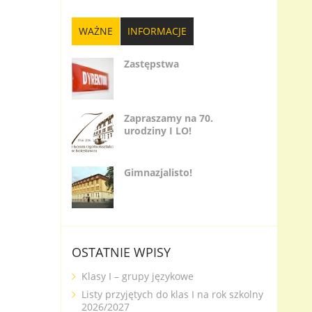
WAŻNE
INFORMACJE
Zastępstwa
Zapraszamy na 70.
urodziny I LO!
Gimnazjalisto!
OSTATNIE WPISY
Klasy I – grupy językowe
Listy przyjętych do klas I na rok szkolny
2026/2027