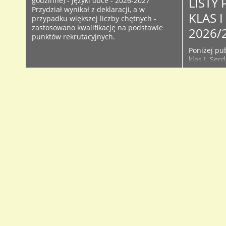
LISTY
godzinne) - Języki obce - 2026-2027
Przydział wynikał z deklaracji, a w
KLAS 
przypadku większej liczby chętnych -
zastosowano kwalifikację na podstawie
2026/
punktów rekrutacyjnych.
Poniżej pub
klas I. Ser
śledzić bie
Facebooku 
początku r
używanych 
przyjętych 