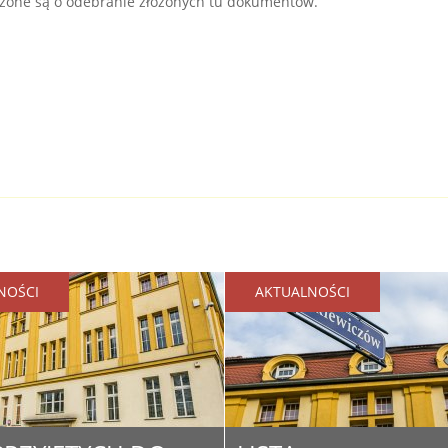
oszone są o odebranie złożonych tu dokumentów.
NOŚCI
AKTUALNOŚCI