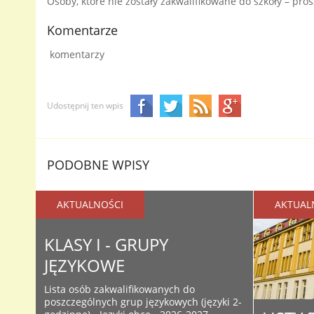
Osoby, które nie zostały zakwalifikowane do szkoły – pr
Komentarze
komentarzy
Udostępnij ten wpis
PODOBNE WPISY
AKTUALNOŚCI
AKTUAL
KLASY I - GRUPY
JĘZYKOWE
Lista osób zakwalifikowanych do
poszczególnych grup językowych (języki 2-