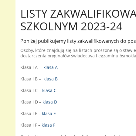
LISTY ZAKWALIFIKOW
SZKOLNYM 2023-24
Poniżej publikujemy listy zakwalifikowanych do pos
Osoby, które znajdują się na listach proszone są o stawie
dostarczenia oryginałów świadectwa i egzaminu ósmoklas
Klasa I A –
klasa A
Klasa I B –
klasa B
Klasa I C –
klasa C
Klasa I D –
klasa D
Klasa I E –
klasa E
Klasa I F –
klasa F