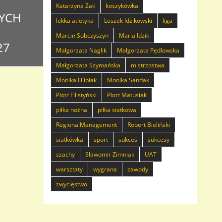
Katarzyna Żak
koszykówka
YCH
lekka atletyka
Leszek Idzikowski
liga
Marcin Sobczyszyn
Maria Idzik
27
Małgorzata Naglik
Małgorzata Pędlowska
Małgorzata Szymańska
mistrzostwa
Monika Filipiak
Monika Sandak
o czterech
i Witamy!
Piotr Filistyński
Piotr Matusiak
ch
piłka nożna
piłka siatkowa
mentów wraz
RegionalManagement
Robert Bieliński
ia
siatkówka
sport
sukces
sukcesy
szachy
Sławomir Zimniak
UAT
warsztaty
wygrana
zawody
zwycięstwo