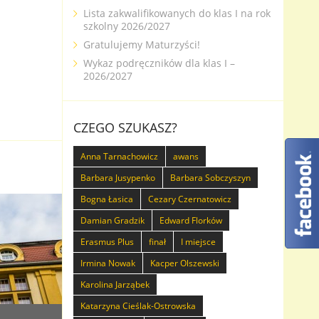
Lista zakwalifikowanych do klas I na rok
szkolny 2026/2027
Gratulujemy Maturzyści!
Wykaz podręczników dla klas I –
2026/2027
CZEGO SZUKASZ?
Anna Tarnachowicz
awans
Barbara Jusypenko
Barbara Sobczyszyn
Bogna Łasica
Cezary Czernatowicz
Damian Gradzik
Edward Florków
Erasmus Plus
finał
I miejsce
Irmina Nowak
Kacper Olszewski
Karolina Jarząbek
Katarzyna Cieślak-Ostrowska