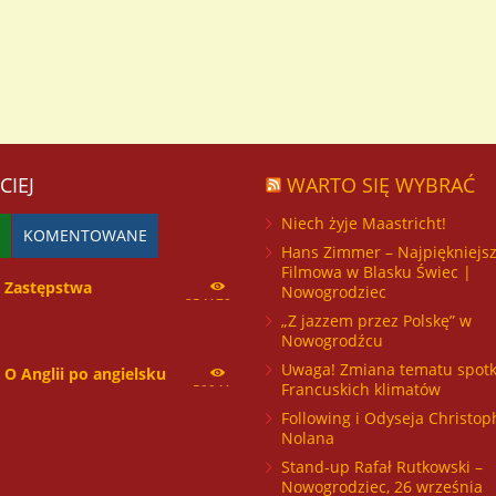
CIEJ
WARTO SIĘ WYBRAĆ
Niech żyje Maastricht!
KOMENTOWANE
Hans Zimmer – Najpiękniejs
Filmowa w Blasku Świec |
Zastępstwa
Nowogrodziec
254170
„Z jazzem przez Polskę” w
Nowogrodźcu
Uwaga! Zmiana tematu spotk
O Anglii po angielsku
Francuskich klimatów
59941
Following i Odyseja Christop
Nolana
Stand-up Rafał Rutkowski –
Nowogrodziec, 26 września