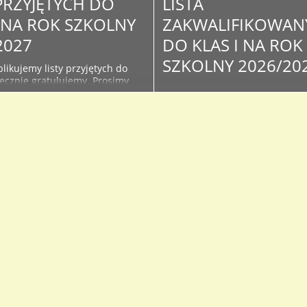
 PRZYJĘTYCH DO
LISTA
I NA ROK SZKOLNY
ZAKWALIFIKOWAN
2027
DO KLAS I NA ROK
SZKOLNY 2026/20
likujemy listy przyjętych do
decznie gratulujemy. Prosimy
Poniżej publikujemy listy
żące informacje na stronie i
zakwalifikowanych w wyniku
szkoły - związane z organizacją
postępowania rekrutacyjnego d
oku szkolnego oraz kiermaszu
klas I. Serdecznie Gratulujemy 
podręczników. Lista osób
Osoby, które znajdą się na lista
do klas I na rok szkolny...
proszone są o dostarczenie do
sekretariatu oryginałów doku
ze zdjęciem celem potwierdzen
przyjęcia do I...