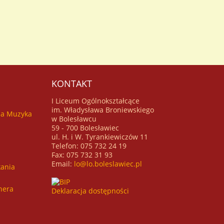
KONTAKT
I Liceum Ogólnokształcące
im. Władysława Broniewskiego
za Muzyka
w Bolesławcu
59 - 700 Bolesławiec
ul. H. i W. Tyrankiewiczów 11
Telefon: 075 732 24 19
Fax: 075 732 31 93
Email:
lo@lo.boleslawiec.pl
ania
hera
Deklaracja dostępności