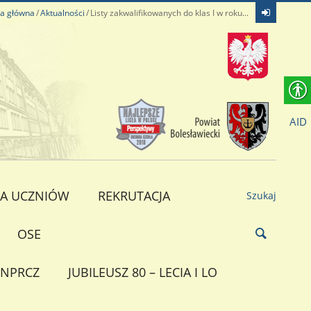
na główna
Aktualności
Listy zakwalifikowanych do klas I w roku...
AID
A UCZNIÓW
REKRUTACJA
Szukaj
OSE
NPRCZ
JUBILEUSZ 80 – LECIA I LO