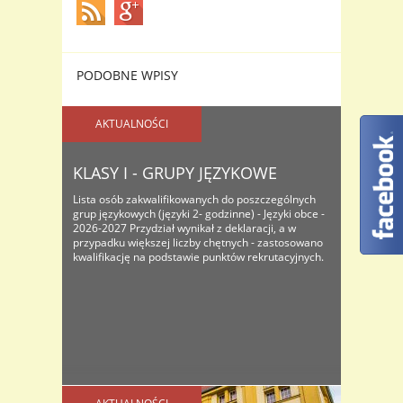
PODOBNE WPISY
AKTUALNOŚCI
KLASY I - GRUPY JĘZYKOWE
Lista osób zakwalifikowanych do poszczególnych
grup językowych (języki 2- godzinne) - Języki obce -
2026-2027 Przydział wynikał z deklaracji, a w
przypadku większej liczby chętnych - zastosowano
kwalifikację na podstawie punktów rekrutacyjnych.