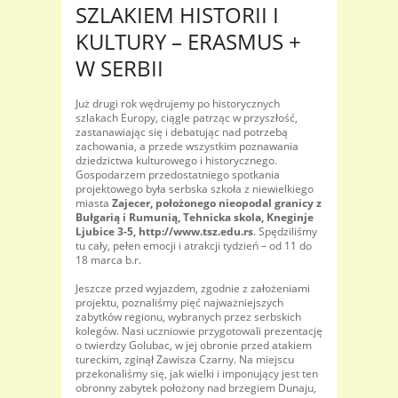
SZLAKIEM HISTORII I
KULTURY – ERASMUS +
W SERBII
Już drugi rok wędrujemy po historycznych
szlakach Europy, ciągle patrząc w przyszłość,
zastanawiając się i debatując nad potrzebą
zachowania, a przede wszystkim poznawania
dziedzictwa kulturowego i historycznego.
Gospodarzem przedostatniego spotkania
projektowego była serbska szkoła z niewielkiego
miasta
Zajecer, położonego nieopodal granicy z
Bułgarią i Rumunią, Tehnicka skola, Kneginje
Ljubice 3-5, http://www.tsz.edu.rs
. Spędziliśmy
tu cały, pełen emocji i atrakcji tydzień – od 11 do
18 marca b.r.
Jeszcze przed wyjazdem, zgodnie z założeniami
projektu, poznaliśmy pięć najważniejszych
zabytków regionu, wybranych przez serbskich
kolegów. Nasi uczniowie przygotowali prezentację
o twierdzy Golubac, w jej obronie przed atakiem
tureckim, zginął Zawisza Czarny. Na miejscu
przekonaliśmy się, jak wielki i imponujący jest ten
obronny zabytek położony nad brzegiem Dunaju,