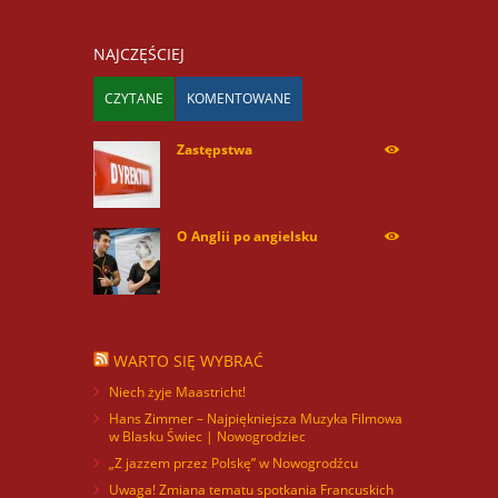
NAJCZĘŚCIEJ
CZYTANE
KOMENTOWANE
Zastępstwa
254170
O Anglii po angielsku
60013
WARTO SIĘ WYBRAĆ
Niech żyje Maastricht!
Hans Zimmer – Najpiękniejsza Muzyka Filmowa
w Blasku Świec | Nowogrodziec
„Z jazzem przez Polskę” w Nowogrodźcu
Uwaga! Zmiana tematu spotkania Francuskich