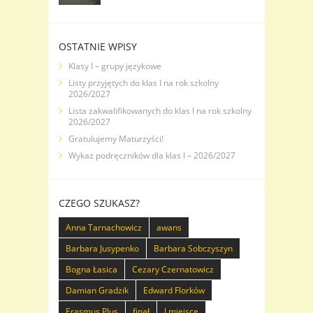
OSTATNIE WPISY
Klasy I – grupy językowe
Listy przyjętych do klas I na rok szkolny
2026/2027
Lista zakwalifikowanych do klas I na rok szkolny
2026/2027
Gratulujemy Maturzyści!
Wykaz podręczników dla klas I – 2026/2027
CZEGO SZUKASZ?
Anna Tarnachowicz
awans
Barbara Jusypenko
Barbara Sobczyszyn
Bogna Łasica
Cezary Czernatowicz
Damian Gradzik
Edward Florków
Erasmus Plus
finał
I miejsce