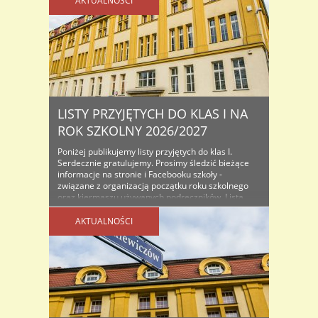
AKTUALNOŚCI
LISTY PRZYJĘTYCH DO KLAS I NA
ROK SZKOLNY 2026/2027
Poniżej publikujemy listy przyjętych do klas I.
Serdecznie gratulujemy. Prosimy śledzić bieżące
informacje na stronie i Facebooku szkoły -
związane z organizacją początku roku szkolnego
oraz kiermaszu używanych podręczników. Lista
osób przyjętych do klas I na rok szkolny...
AKTUALNOŚCI