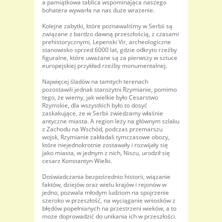
a pamiątkowa tablica wspominająca naszego
bohatera wywarła na nas duże wrażenie.
Kolejne zabytki, które poznawaliśmy w Serbii są
związane z bardzo dawną przeszłością, z czasami
prehistorycznymi, Lepenski Vir, archeologiczne
stanowisko sprzed 6000 lat, gdzie odkryto rzeźby
figuralne, które uważane są za pierwszy w sztuce
europejskiej przykład rzeźby monumentalnej.
Najwięcej śladów na tamtych terenach
pozostawili jednak starożytni Rzymianie, pomimo
tego, że wiemy, jak wielkie było Cesarstwo
Rzymskie, dla wszystkich było to dosyć
zaskakujące, że w Serbii zwiedzamy właśnie
antyczne miasta. A region leży na głównym szlaku
z Zachodu na Wschód, podczas przemarszu
wojsk, Rzymianie zakładali tymczasowe obozy,
które niejednokrotnie zostawały i rozwijały się
jako miasta, w jednym z nich, Niszu, urodził się
cesarz Konstantyn Wielki.
Doświadczania bezpośrednio historii, wiązanie
faktów, dziejów oraz wielu krajów i rejonów w
jedno, pozwala młodym ludziom na spojrzenie
szeroko w przeszłość, na wyciąganie wniosków z
błędów popełnianych na przestrzeni wieków, a to
może doprowadzić do unikania ich w przeszłości.