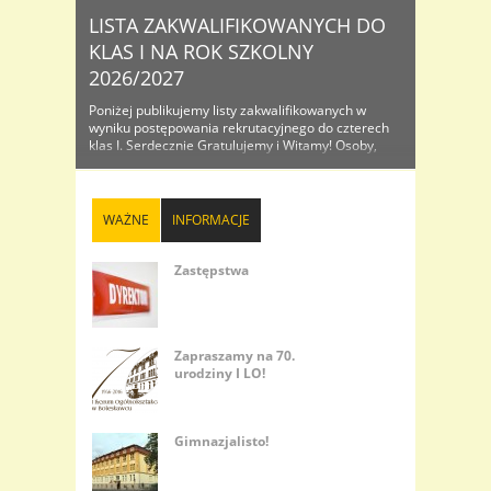
LISTA ZAKWALIFIKOWANYCH DO
KLAS I NA ROK SZKOLNY
2026/2027
Poniżej publikujemy listy zakwalifikowanych w
wyniku postępowania rekrutacyjnego do czterech
klas I. Serdecznie Gratulujemy i Witamy! Osoby,
które znajdą się na listach proszone są o
dostarczenie do sekretariatu oryginałów
dokumentów wraz ze zdjęciem celem
potwierdzenia przyjęcia do I...
WAŻNE
INFORMACJE
Zastępstwa
Zapraszamy na 70.
urodziny I LO!
Gimnazjalisto!