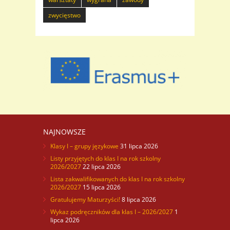
zwycięstwo
NAJNOWSZE
Klasy I – grupy językowe
31 lipca 2026
Listy przyjętych do klas I na rok szkolny
2026/2027
22 lipca 2026
Lista zakwalifikowanych do klas I na rok szkolny
2026/2027
15 lipca 2026
Gratulujemy Maturzyści!
8 lipca 2026
Wykaz podręczników dla klas I – 2026/2027
1
lipca 2026