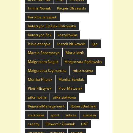
Irmina Nowak
Kacper Olszewski
Karolina Jarząbek
Katarzyna Cieślak-Ostrowska
Katarzyna Żak
koszykówka
lekka atletyka
Leszek Idzikowski
liga
Marcin Sobczyszyn
Maria Idzik
Małgorzata Naglik
Małgorzata Pędlowska
Małgorzata Szymańska
mistrzostwa
Monika Filipiak
Monika Sandak
Piotr Filistyński
Piotr Matusiak
piłka nożna
piłka siatkowa
RegionalManagement
Robert Bieliński
siatkówka
sport
sukces
sukcesy
szachy
Sławomir Zimniak
UAT
warsztaty
wygrana
zawody