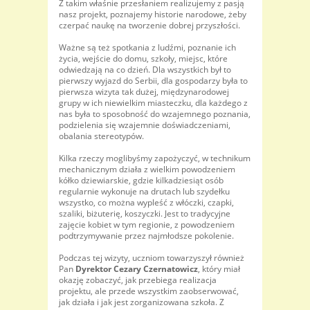
Z takim właśnie przesłaniem realizujemy z pasją
nasz projekt, poznajemy historie narodowe, żeby
czerpać naukę na tworzenie dobrej przyszłości.
Ważne są też spotkania z ludźmi, poznanie ich
życia, wejście do domu, szkoły, miejsc, które
odwiedzają na co dzień. Dla wszystkich był to
pierwszy wyjazd do Serbii, dla gospodarzy była to
pierwsza wizyta tak dużej, międzynarodowej
grupy w ich niewielkim miasteczku, dla każdego z
nas była to sposobność do wzajemnego poznania,
podzielenia się wzajemnie doświadczeniami,
obalania stereotypów.
Kilka rzeczy moglibyśmy zapożyczyć, w technikum
mechanicznym działa z wielkim powodzeniem
kółko dziewiarskie, gdzie kilkadziesiąt osób
regularnie wykonuje na drutach lub szydełku
wszystko, co można wypleść z włóczki, czapki,
szaliki, biżuterię, koszyczki. Jest to tradycyjne
zajęcie kobiet w tym regionie, z powodzeniem
podtrzymywanie przez najmłodsze pokolenie.
Podczas tej wizyty, uczniom towarzyszył również
Pan
Dyrektor Cezary Czernatowicz
, który miał
okazję zobaczyć, jak przebiega realizacja
projektu, ale przede wszystkim zaobserwować,
jak działa i jak jest zorganizowana szkoła. Z