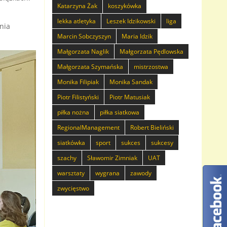
Katarzyna Żak
koszykówka
lekka atletyka
Leszek Idzikowski
liga
nia
Marcin Sobczyszyn
Maria Idzik
Małgorzata Naglik
Małgorzata Pędlowska
Małgorzata Szymańska
mistrzostwa
Monika Filipiak
Monika Sandak
Piotr Filistyński
Piotr Matusiak
piłka nożna
piłka siatkowa
RegionalManagement
Robert Bieliński
siatkówka
sport
sukces
sukcesy
szachy
Sławomir Zimniak
UAT
warsztaty
wygrana
zawody
zwycięstwo