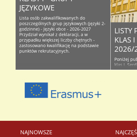
JĘZYKOWE
Lista osób zakwalifikowanych do
poszczególnych grup językowych (języki 2-
LISTY
godzinne) - Języki obce - 2026-2027
Przydział wynikał z deklaracji, a w
KLAS 
przypadku większej liczby chętnych -
zastosowano kwalifikację na podstawie
2026/
punktów rekrutacyjnych.
Poniżej pub
klas I. Ser
śledzić bie
Facebooku 
początku r
używanych 
przyjętych 
NAJNOWSZE
NAJCZĘŚ