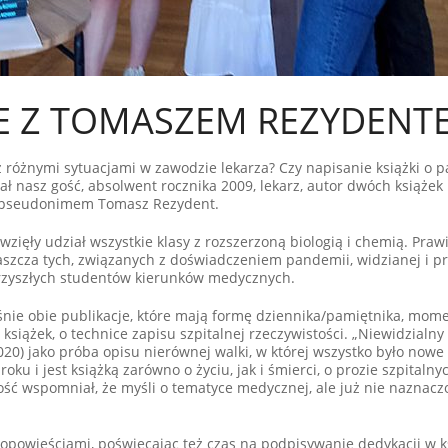
E Z TOMASZEM REZYDENT
z różnymi sytuacjami w zawodzie lekarza? Czy napisanie książki o 
ł nasz gość, absolwent rocznika 2009, lekarz, autor dwóch książek
od pseudonimem Tomasz Rezydent.
wzięły udział wszystkie klasy z rozszerzoną biologią i chemią. Praw
szcza tych, związanych z doświadczeniem pandemii, widzianej i pr
przyszłych studentów kierunków medycznych.
śnie obie publikacje, które mają formę dziennika/pamiętnika, mom
iążek, o technice zapisu szpitalnej rzeczywistości. „Niewidzialny 
020) jako próba opisu nierównej walki, w której wszystko było nowe 
u i jest książką zarówno o życiu, jak i śmierci, o prozie szpitalnyc
ość wspomniał, że myśli o tematyce medycznej, ale już nie naznac
powieściami, poświęcając też czas na podpisywanie dedykacji w k