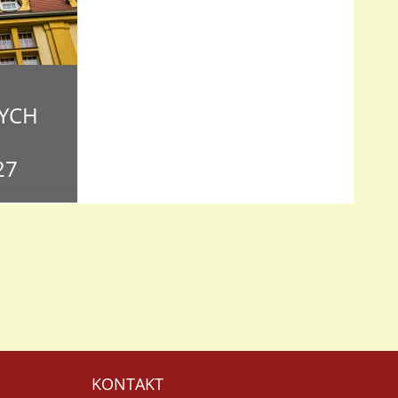
YCH
27
o czterech
i Witamy!
ch
mentów wraz
ia
KONTAKT