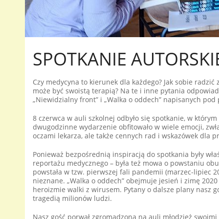
SPOTKANIE AUTORSKI
Czy medycyna to kierunek dla każdego? Jak sobie radzić 
może być swoistą terapią? Na te i inne pytania odpowiada
„Niewidzialny front” i „Walka o oddech” napisanych p
8 czerwca w auli szkolnej odbyło się spotkanie, w którym 
dwugodzinne wydarzenie obfitowało w wiele emocji, zwła
oczami lekarza, ale także cennych rad i wskazówek dla 
Ponieważ bezpośrednią inspiracją do spotkania były wła
reportażu medycznego – była też mowa o powstaniu obu ks
powstała w tzw. pierwszej fali pandemii (marzec-lipiec 2
nieznane. „Walka o oddech” obejmuje jesień i zimę 2020 rok
heroizmie walki z wirusem. Pytany o dalsze plany nasz g
tragedią milionów ludzi.
Nasz gość porwał zgromadzoną na auli młodzież swoimi o