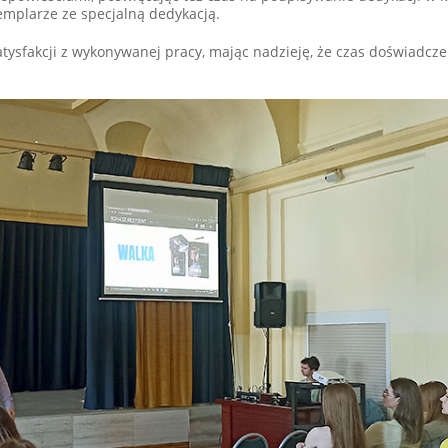
emplarze ze specjalną dedykacją.
tysfakcji z wykonywanej pracy, mając nadzieję, że czas doświadcze