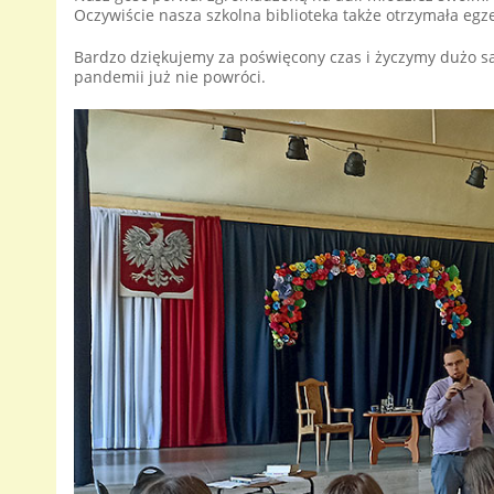
Oczywiście nasza szkolna biblioteka także otrzymała egz
Bardzo dziękujemy za poświęcony czas i życzymy dużo sa
pandemii już nie powróci.