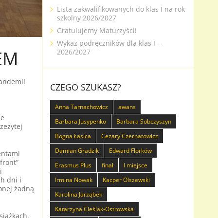
Lista zakwalifikowanych do klas I na rok
szkolny 2026/2027
Gratulujemy Maturzyści!
Wykaz podręczników dla klas I –
EM
2026/2027
pandemii
CZEGO SZUKASZ?
Anna Tarnachowicz
awans
ie
Barbara Jusypenko
Barbara Sobczyszyn
zeżytej
Bogna Łasica
Cezary Czernatowicz
Damian Gradzik
Edward Florków
entami
front”
Erasmus Plus
finał
I miejsce
i
h dni i
Irmina Nowak
Kacper Olszewski
zonej żadną
Karolina Jarząbek
Katarzyna Cieślak-Ostrowska
siążkach.