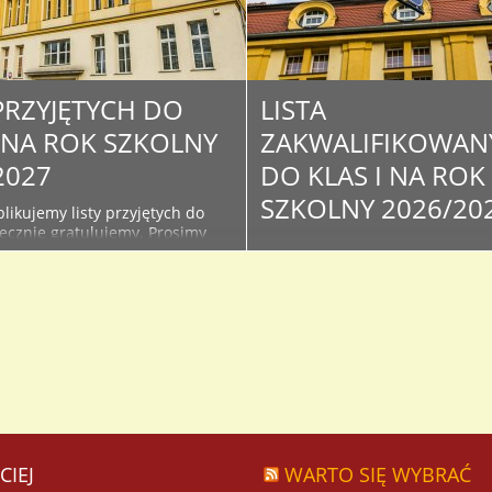
 PRZYJĘTYCH DO
LISTA
I NA ROK SZKOLNY
ZAKWALIFIKOWAN
2027
DO KLAS I NA ROK
SZKOLNY 2026/20
likujemy listy przyjętych do
decznie gratulujemy. Prosimy
Poniżej publikujemy listy
żące informacje na stronie i
zakwalifikowanych w wyniku
szkoły - związane z organizacją
postępowania rekrutacyjnego d
oku szkolnego oraz kiermaszu
klas I. Serdecznie Gratulujemy 
podręczników. Lista osób
Osoby, które znajdą się na lista
do klas I na rok szkolny...
proszone są o dostarczenie do
sekretariatu oryginałów doku
ze zdjęciem celem potwierdzen
przyjęcia do I...
CIEJ
WARTO SIĘ WYBRAĆ