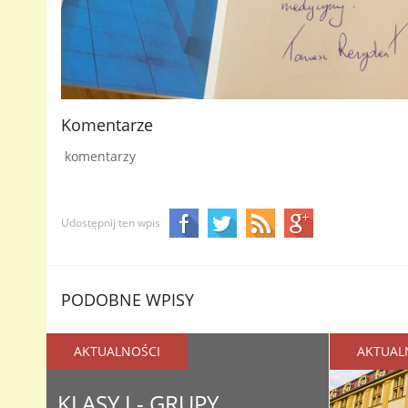
Komentarze
komentarzy
Udostępnij ten wpis
PODOBNE WPISY
AKTUALNOŚCI
AKTUAL
KLASY I - GRUPY