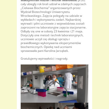
Maksymilian Kozioł i Michał Iwanowski
przez
cały ubiegły rok brali udział w zdalnych zajęciach
„Ciekawa Biochemia” organizowanych przez
Wydział Biotechnologii Uniwersytetu
Wrocławskiego. Zajęcia polegały na udziale w
wykładach i wykonywaniu zadań. Najbardziej
wytrwali i pilni uczniowie z województwa zostali
zaproszeni na laboratoryjne zajęcia stacjonarne.
Odbyły się one w soboty 23 kwietnia i 21 maja.
Dotyczyły one metod i technik laboratoryjnych,
uczniowie uczyli się obsługi sprzętu i
prawidłowego wykonywania eksperymentów
biochemicznych. Opiekę nad uczniami
sprawowała pani Karolina Jarząbek.
Gratulujemy wytrwałości i nagrody.