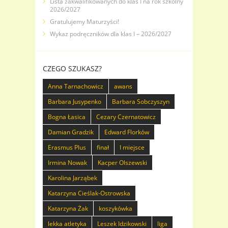
Lista zakwalifikowanych do klas I na rok szkolny
2026/2027
Gratulujemy Maturzyści!
Wykaz podręczników dla klas I – 2026/2027
CZEGO SZUKASZ?
Anna Tarnachowicz
awans
Barbara Jusypenko
Barbara Sobczyszyn
Bogna Łasica
Cezary Czernatowicz
Damian Gradzik
Edward Florków
Erasmus Plus
finał
I miejsce
Irmina Nowak
Kacper Olszewski
Karolina Jarząbek
Katarzyna Cieślak-Ostrowska
Katarzyna Żak
koszykówka
lekka atletyka
Leszek Idzikowski
liga