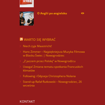
O Anglii po angielsku
60023
WARTO SIĘ WYBRAĆ
Niech żyje Maastricht!
Hans Zimmer – Najpiękniejsza Muzyka Filmowa
w Blasku Świec | Nowogrodziec
„Z jazzem przez Polskę” w Nowogrodźcu
Uwaga! Zmiana tematu spotkania Francuskich
klimatów
Following i Odyseja Christophera Nolana
Stand-up Rafał Rutkowski – Nowogrodziec, 26
września
KONTAKT