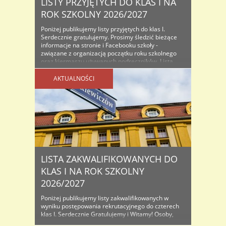
LISTY PRZYJĘTYCH DO KLAS I NA
ROK SZKOLNY 2026/2027
Poniżej publikujemy listy przyjętych do klas I.
Serdecznie gratulujemy. Prosimy śledzić bieżące
informacje na stronie i Facebooku szkoły -
związane z organizacją początku roku szkolnego
oraz kiermaszu używanych podręczników. Lista
osób przyjętych do klas I na rok szkolny...
AKTUALNOŚCI
LISTA ZAKWALIFIKOWANYCH DO
KLAS I NA ROK SZKOLNY
2026/2027
Poniżej publikujemy listy zakwalifikowanych w
wyniku postępowania rekrutacyjnego do czterech
klas I. Serdecznie Gratulujemy i Witamy! Osoby,
które znajdą się na listach proszone są o