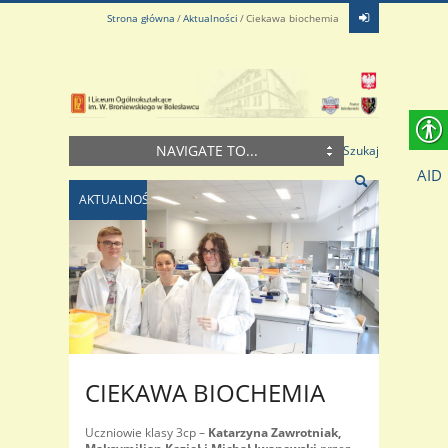
Strona główna
Aktualności
Ciekawa biochemia
NAVIGATE TO...
Szukaj
AID
AKTUALNOŚCI
CIEKAWA BIOCHEMIA
Uczniowie klasy 3cp –
Katarzyna Zawrotniak,