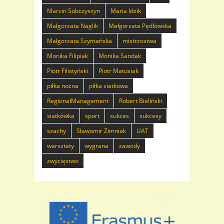
Marcin Sobczyszyn
Maria Idzik
Małgorzata Naglik
Małgorzata Pędlowska
Małgorzata Szymańska
mistrzostwa
Monika Filipiak
Monika Sandak
Piotr Filistyński
Piotr Matusiak
piłka nożna
piłka siatkowa
RegionalManagement
Robert Bieliński
siatkówka
sport
sukces
sukcesy
szachy
Sławomir Zimniak
UAT
warsztaty
wygrana
zawody
zwycięstwo