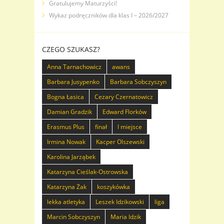
Gratulujemy Maturzyści!
Wykaz podręczników dla klas I – 2026/2027
CZEGO SZUKASZ?
Anna Tarnachowicz
awans
Barbara Jusypenko
Barbara Sobczyszyn
Bogna Łasica
Cezary Czernatowicz
Damian Gradzik
Edward Florków
Erasmus Plus
finał
I miejsce
Irmina Nowak
Kacper Olszewski
Karolina Jarząbek
Katarzyna Cieślak-Ostrowska
Katarzyna Żak
koszykówka
lekka atletyka
Leszek Idzikowski
liga
Marcin Sobczyszyn
Maria Idzik