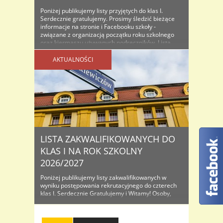
Poniżej publikujemy listy przyjętych do klas I.
Serdecznie gratulujemy. Prosimy śledzić bieżące
informacje na stronie i Facebooku szkoły -
związane z organizacją początku roku szkolnego
oraz kiermaszu używanych podręczników. Lista
osób przyjętych do klas I na rok szkolny...
AKTUALNOŚCI
LISTA ZAKWALIFIKOWANYCH DO
KLAS I NA ROK SZKOLNY
2026/2027
Poniżej publikujemy listy zakwalifikowanych w
wyniku postępowania rekrutacyjnego do czterech
klas I. Serdecznie Gratulujemy i Witamy! Osoby,
które znajdą się na listach proszone są o
dostarczenie do sekretariatu oryginałów
dokumentów wraz ze zdjęciem celem