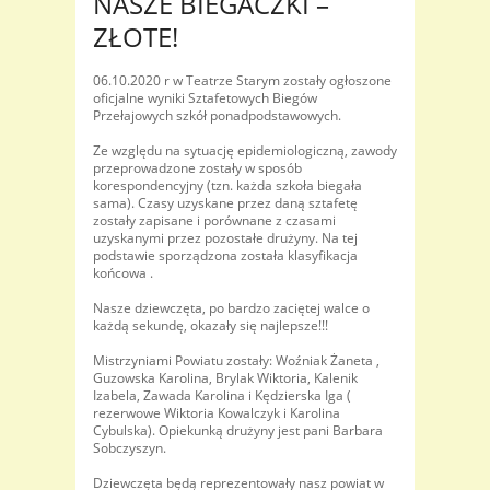
NASZE BIEGACZKI –
ZŁOTE!
06.10.2020 r w Teatrze Starym zostały ogłoszone
oficjalne wyniki Sztafetowych Biegów
Przełajowych szkół ponadpodstawowych.
Ze względu na sytuację epidemiologiczną, zawody
przeprowadzone zostały w sposób
korespondencyjny (tzn. każda szkoła biegała
sama). Czasy uzyskane przez daną sztafetę
zostały zapisane i porównane z czasami
uzyskanymi przez pozostałe drużyny. Na tej
podstawie sporządzona została klasyfikacja
końcowa .
Nasze dziewczęta, po bardzo zaciętej walce o
każdą sekundę, okazały się najlepsze!!!
Mistrzyniami Powiatu zostały: Woźniak Żaneta ,
Guzowska Karolina, Brylak Wiktoria, Kalenik
Izabela, Zawada Karolina i Kędzierska Iga (
rezerwowe Wiktoria Kowalczyk i Karolina
Cybulska). Opiekunką drużyny jest pani Barbara
Sobczyszyn.
Dziewczęta będą reprezentowały nasz powiat w