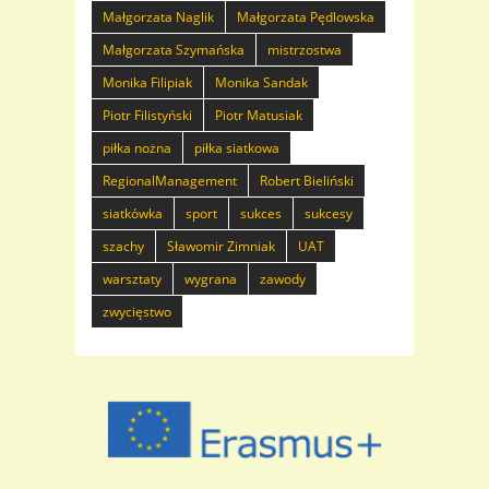
Małgorzata Naglik
Małgorzata Pędlowska
Małgorzata Szymańska
mistrzostwa
Monika Filipiak
Monika Sandak
Piotr Filistyński
Piotr Matusiak
piłka nożna
piłka siatkowa
RegionalManagement
Robert Bieliński
siatkówka
sport
sukces
sukcesy
szachy
Sławomir Zimniak
UAT
warsztaty
wygrana
zawody
zwycięstwo