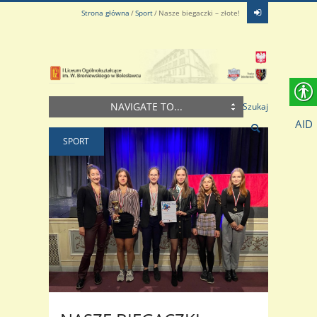
Strona główna
Sport
Nasze biegaczki – złote!
NAVIGATE TO...
Szukaj
AID
SPORT