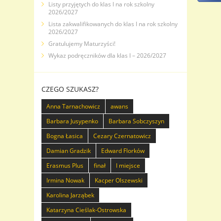
Listy przyjętych do klas I na rok szkolny
2026/2027
Lista zakwalifikowanych do klas I na rok szkolny
2026/2027
Gratulujemy Maturzyści!
Wykaz podręczników dla klas I – 2026/2027
CZEGO SZUKASZ?
Anna Tarnachowicz
awans
Barbara Jusypenko
Barbara Sobczyszyn
Bogna Łasica
Cezary Czernatowicz
Damian Gradzik
Edward Florków
Erasmus Plus
finał
I miejsce
Irmina Nowak
Kacper Olszewski
Karolina Jarząbek
Katarzyna Cieślak-Ostrowska