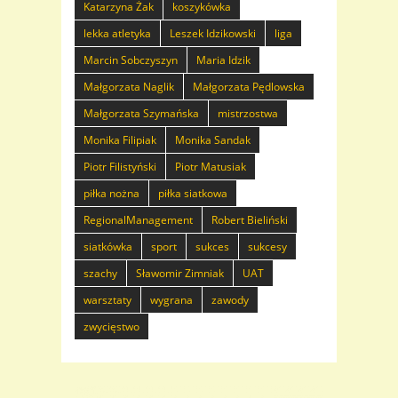
Katarzyna Żak
koszykówka
lekka atletyka
Leszek Idzikowski
liga
Marcin Sobczyszyn
Maria Idzik
Małgorzata Naglik
Małgorzata Pędlowska
Małgorzata Szymańska
mistrzostwa
Monika Filipiak
Monika Sandak
Piotr Filistyński
Piotr Matusiak
piłka nożna
piłka siatkowa
RegionalManagement
Robert Bieliński
siatkówka
sport
sukces
sukcesy
szachy
Sławomir Zimniak
UAT
warsztaty
wygrana
zawody
zwycięstwo