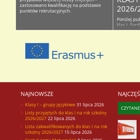
zastosowano kwalifikację na podstawie
2026/
punktów rekrutacyjnych.
Poniżej pub
klas I. Ser
śledzić bie
Facebooku 
początku r
używanych 
przyjętych 
NAJNOWSZE
NAJCZĘŚ
Klasy I – grupy językowe
31 lipca 2026
CZYTANE
Listy przyjętych do klas I na rok szkolny
2026/2027
22 lipca 2026
Lista zakwalifikowanych do klas I na rok
szkolny 2026/2027
15 lipca 2026