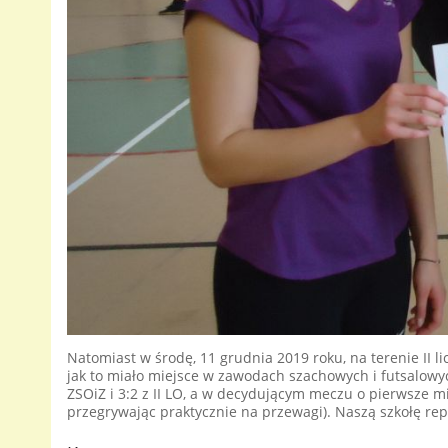
Natomiast w środę, 11 grudnia 2019 roku, na terenie II li
jak to miało miejsce w zawodach szachowych i futsalowyc
ZSOiZ i 3:2 z II LO, a w decydującym meczu o pierwsze m
przegrywając praktycznie na przewagi). Naszą szkołę repr