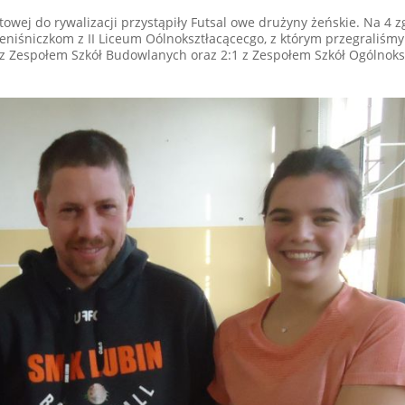
towej do rywalizacji przystąpiły Futsal owe drużyny żeńskie. Na 4 
óweniśniczkom z II Liceum Oólnoksztłacącecgo, z którym przegraliśmy 
0 z Zespołem Szkół Budowlanych oraz 2:1 z Zespołem Szkół Ogólnoks