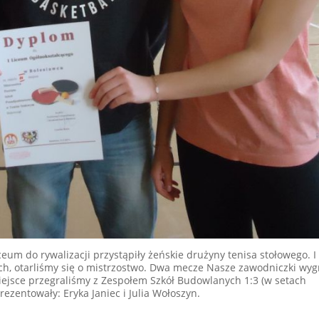
ceum do rywalizacji przystąpiły żeńskie drużyny tenisa stołowego. I
h, otarliśmy się o mistrzostwo. Dwa mecze Nasze zawodniczki wygra
iejsce przegraliśmy z Zespołem Szkół Budowlanych 1:3 (w setach
ezentowały: Eryka Janiec i Julia Wołoszyn.