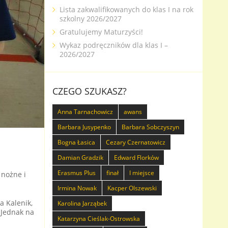
Lista zakwalifikowanych do klas I na rok
szkolny 2026/2027
Gratulujemy Maturzyści!
Wykaz podręczników dla klas I –
2026/2027
CZEGO SZUKASZ?
Anna Tarnachowicz
awans
Barbara Jusypenko
Barbara Sobczyszyn
Bogna Łasica
Cezary Czernatowicz
Damian Gradzik
Edward Florków
Erasmus Plus
finał
I miejsce
 nożne i
Irmina Nowak
Kacper Olszewski
a Kalenik,
Karolina Jarząbek
 Jednak na
Katarzyna Cieślak-Ostrowska