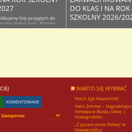
2027
DO KLAS I NA ROK
SZKOLNY 2026/20
likujemy listy przyjętych do
decznie gratulujemy. Prosimy
Poniżej publikujemy listy
żące informacje na stronie i
zakwalifikowanych w wyniku
szkoły - związane z organizacją
postępowania rekrutacyjnego d
oku szkolnego oraz kiermaszu
klas I. Serdecznie Gratulujemy 
podręczników. Lista osób
Osoby, które znajdą się na lista
do klas I na rok szkolny...
proszone są o dostarczenie do
sekretariatu oryginałów doku
ze zdjęciem celem potwierdzen
przyjęcia do I...
CIEJ
WARTO SIĘ WYBRAĆ
Niech żyje Maastricht!
KOMENTOWANE
Hans Zimmer – Najpiękniejs
Filmowa w Blasku Świec |
Zastępstwa
Nowogrodziec
254168
„Z jazzem przez Polskę” w
Nowogrodźcu