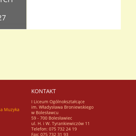
27
o czterech
i Witamy!
ch
mentów wraz
ia
KONTAKT
I Liceum Ogólnokształcące
im. Władysława Broniewskiego
za Muzyka
w Bolesławcu
59 - 700 Bolesławiec
ul. H. i W. Tyrankiewiczów 11
Telefon: 075 732 24 19
Fax: 075 732 31 93