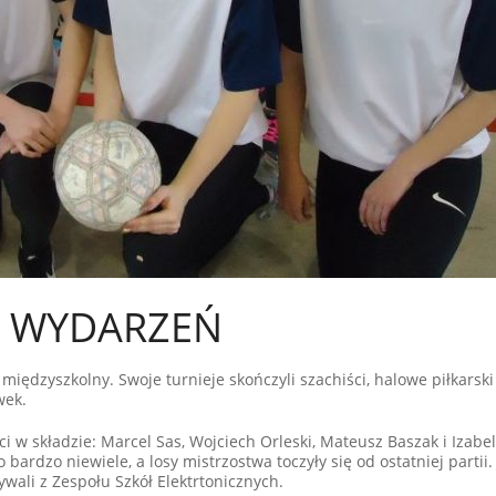
 WYDARZEŃ
 międzyszkolny. Swoje turnieje skończyli szachiści, halowe piłkarski
wek.
ci w składzie: Marcel Sas, Wojciech Orleski, Mateusz Baszak i Izabel
ardzo niewiele, a losy mistrzostwa toczyły się od ostatniej partii.
ali z Zespołu Szkół Elektrtonicznych.