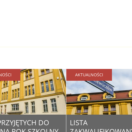
NOŚCI
AKTUALNOŚCI
 PRZYJĘTYCH DO
LISTA
I NA ROK SZKOLNY
ZAKWALIFIKOWAN