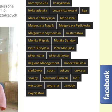
Katarzyna Żak
koszykówka
zgłoszone
1:2.
lekka atletyka
Leszek Idzikowski
liga
ztałcących
Marcin Sobczyszyn
Maria Idzik
Małgorzata Naglik
Małgorzata Pędlowska
Małgorzata Szymańska
mistrzostwa
Monika Filipiak
Monika Sandak
Piotr Filistyński
Piotr Matusiak
piłka nożna
piłka siatkowa
RegionalManagement
Robert Bieliński
siatkówka
sport
sukces
sukcesy
szachy
Sławomir Zimniak
UAT
warsztaty
wygrana
zawody
zwycięstwo