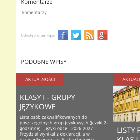
Komentarze
komentarzy
Udostępnij ten wpis
PODOBNE WPISY
AKTUALNOŚCI
AKTUAL
KLASY I - GRUPY
JĘZYKOWE
Lista osób zakwalifikowanych do
poszczególnych grup językowych (języki 2-
LISTY
godzinne) - Języki obce - 2026-2027
Przydział wynikał z deklaracji, a w
KLAS 
przypadku większej liczby chętnych -