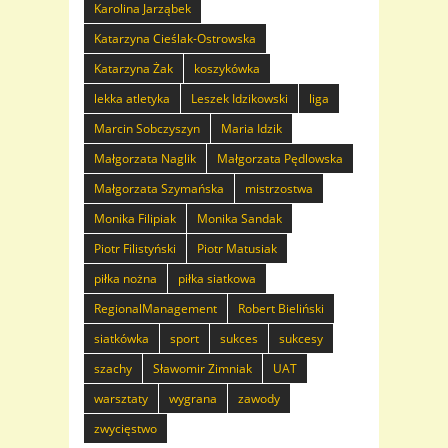
Karolina Jarząbek
Katarzyna Cieślak-Ostrowska
Katarzyna Żak
koszykówka
lekka atletyka
Leszek Idzikowski
liga
Marcin Sobczyszyn
Maria Idzik
Małgorzata Naglik
Małgorzata Pędlowska
Małgorzata Szymańska
mistrzostwa
Monika Filipiak
Monika Sandak
Piotr Filistyński
Piotr Matusiak
piłka nożna
piłka siatkowa
RegionalManagement
Robert Bieliński
siatkówka
sport
sukces
sukcesy
szachy
Sławomir Zimniak
UAT
warsztaty
wygrana
zawody
zwycięstwo