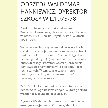
ODSZEDŁ WALDEMAR
HANKIEWICZ, DYREKTOR
SZKOŁY W L.1975-78
Z żalem informujemy, że 4 grudnia zmarł
Waldemar Hankiewicz, dyrektor naszego Liceum
w latach 1975-1978, nauczyciel historii w latach
1971-1986.
Współtworzył historię naszej szkoły w trudnych i
ciężkich czasach. Jak sam wspominał w publikacji
wydanej z okazji jubileuszu 75lecia I LO „Jedną z
pierwszych decyzji (…) było rozpoczęcie remontu
budynku szkoły”. Powstały wówczas pracownie
językowe, gabinety: fizyczny, biologiczny i prac
technicznych. W tym czasie szkoła mogła
poszczycić się dużymi sukcesami uczniów w
naukowym ruchu olimpijskim.
W 1977 roku Liceum zostało przekształcone w
Zespół Szkół Ogólnokształcących, w którego skład
weszło też Liceum dla pracujących.
Dyrektor Waldemar Hankiewicz po przejściu na
emeryturę wyjechał do Poznania, ale mimo to