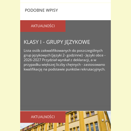
PODOBNE WPISY
AKTUALNOŚCI
KLASY I - GRUPY JĘZYKOWE
Lista osób zakwalifikowanych do poszczególnych
grup językowych (języki 2- godzinne) - Języki obce -
2026-2027 Przydział wynikał z deklaracji, a w
przypadku większej liczby chętnych - zastosowano
kwalifikację na podstawie punktów rekrutacyjnych.
AKTUALNOŚCI