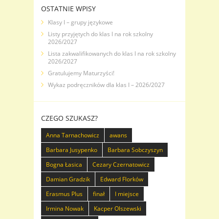
OSTATNIE WPISY
Klasy I – grupy językowe
Listy przyjętych do klas I na rok szkolny
2026/2027
Lista zakwalifikowanych do klas I na rok szkolny
2026/2027
Gratulujemy Maturzyści!
Wykaz podręczników dla klas I – 2026/2027
CZEGO SZUKASZ?
Anna Tarnachowicz
awans
Barbara Jusypenko
Barbara Sobczyszyn
Bogna Łasica
Cezary Czernatowicz
Damian Gradzik
Edward Florków
Erasmus Plus
finał
I miejsce
Irmina Nowak
Kacper Olszewski