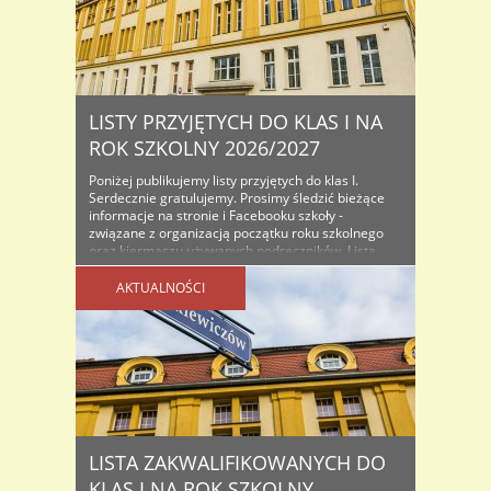
LISTY PRZYJĘTYCH DO KLAS I NA
ROK SZKOLNY 2026/2027
Poniżej publikujemy listy przyjętych do klas I.
Serdecznie gratulujemy. Prosimy śledzić bieżące
informacje na stronie i Facebooku szkoły -
związane z organizacją początku roku szkolnego
oraz kiermaszu używanych podręczników. Lista
osób przyjętych do klas I na rok szkolny...
AKTUALNOŚCI
LISTA ZAKWALIFIKOWANYCH DO
KLAS I NA ROK SZKOLNY