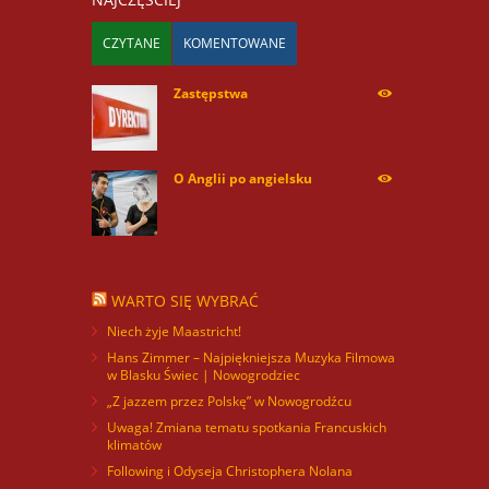
CZYTANE
KOMENTOWANE
Zastępstwa
254168
O Anglii po angielsku
59927
WARTO SIĘ WYBRAĆ
Niech żyje Maastricht!
Hans Zimmer – Najpiękniejsza Muzyka Filmowa
w Blasku Świec | Nowogrodziec
„Z jazzem przez Polskę” w Nowogrodźcu
Uwaga! Zmiana tematu spotkania Francuskich
klimatów
Following i Odyseja Christophera Nolana