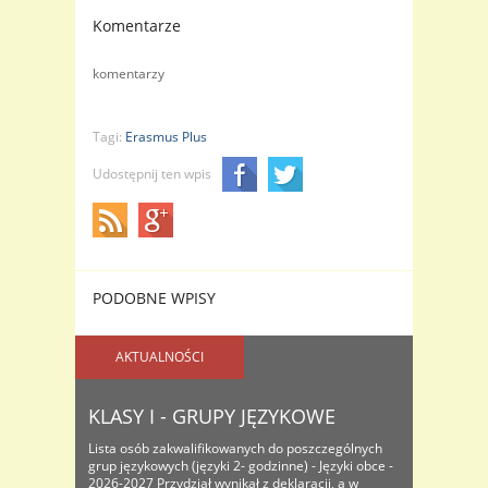
Komentarze
komentarzy
Tagi:
Erasmus Plus
Udostępnij ten wpis
PODOBNE WPISY
AKTUALNOŚCI
KLASY I - GRUPY JĘZYKOWE
Lista osób zakwalifikowanych do poszczególnych
grup językowych (języki 2- godzinne) - Języki obce -
2026-2027 Przydział wynikał z deklaracji, a w