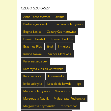
CZEGO SZUKASZ?
Anna Tarnachowicz
awans
Barbara Jusypenko
Barbara Sobczyszyn
Bogna Łasica
Cezary Czernatowicz
Damian Gradzik
Edward Florków
Erasmus Plus
finał
I miejsce
Irmina Nowak
Kacper Olszewski
Karolina Jarząbek
Katarzyna Cieślak-Ostrowska
Katarzyna Żak
koszykówka
lekka atletyka
Leszek Idzikowski
liga
Marcin Sobczyszyn
Maria Idzik
Małgorzata Naglik
Małgorzata Pędlowska
Małgorzata Szymańska
mistrzostwa