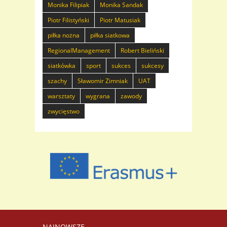
Monika Filipiak
Monika Sandak
Piotr Filistyński
Piotr Matusiak
piłka nożna
piłka siatkowa
RegionalManagement
Robert Bieliński
siatkówka
sport
sukces
sukcesy
szachy
Sławomir Zimniak
UAT
warsztaty
wygrana
zawody
zwycięstwo
NAJNOWSZE