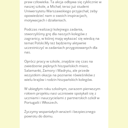
praw człowieka. Ta akcja odbywa się cyklicznie w
naszej szkole, a Michał, teraz już student
Uniwersytetu Warszawskiego przyjechał, żeby
opowiedzieć nam o swoich inspiracjach,
motywacjach i działaniach.
Podczas realizacji kolejnego zadania,
stworzyliśmy grę dla naszych kolegów z
zagranicy, w której mają wykazać się wiedzą na
temat Polski.My też będziemy aktywnie
uczestniczyć w zadaniach przygotowanych dla
nas.
Oprócz pracy w szkole, znajdzie się czas na
zwiedzenie pięknych hiszpańskich miast,
Salamanki, Zamory i Madrytu, ale przede
wszystkim okazja na poznanie rówieśników z
wielu krajów i rodzin hiszpańskich kolegów.
W ubiegłym roku szkolnym, zarazem pierwszym
rokiem projektu nasi uczniowie spotykali się z
uczniami i nauczycielami z partnerskich szkół w
Portugalii i Włoszech.
Życzymy wspaniałych wrażeń i bezpiecznego
powrotu do domu.