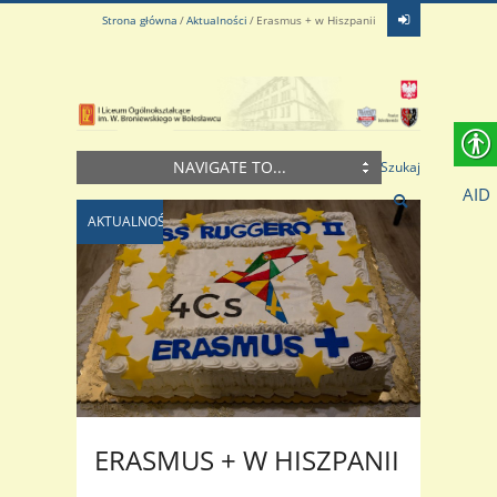
Strona główna
Aktualności
Erasmus + w Hiszpanii
NAVIGATE TO...
Szukaj
AID
AKTUALNOŚCI
ERASMUS + W HISZPANII