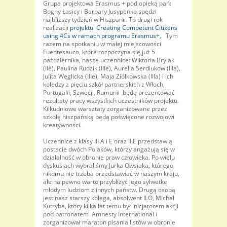
Grupa projektowa Erasmus + pod opieką pań:
Bogny Łasicy i Barbary Jusypenko spędzi
najbliższy tydzień w Hiszpanii. To drugi rok
realizacji
projektu Creating Competent Citizens
using 4Cs w ramach programu Erasmus+,
. Tym
razem na spotkaniu w małej miejscowości
Fuentesauco, które rozpoczyna się już 5
października, nasze uczennice: Wiktoria Brylak
(IIe), Paulina Rudzik (IIIe), Aurelia Serdiukow (IIIa),
Julita Węglicka (IIIe), Maja Ziółkowska (IIIa) i ich
koledzy z pięciu szkół partnerskich z Włoch,
Portugalii, Szwecji, Rumunii będą prezentować
rezultaty pracy wszystkich uczestników projektu.
Kilkudniowe warsztaty zorganizowane przez
szkołę hiszpańską będą poświęcone rozwojowi
kreatywności.
Uczennice z klasy III A i E oraz II E przedstawią
postacie dwóch Polaków, którzy angażują się w
działalność w obronie praw człowieka. Po wielu
dyskusjach wybraliśmy Jurka Owsiaka, którego
nikomu nie trzeba przedstawiać w naszym kraju,
ale na pewno warto przybliżyć jego sylwetkę
młodym ludziom z innych państw. Drugą osobą
jest nasz starszy kolega, absolwent ILO, Michał
Kutryba, który kilka lat temu był inicjatorem akcji
pod patronatem Amnesty International i
zorganizował maraton pisania listów w obronie