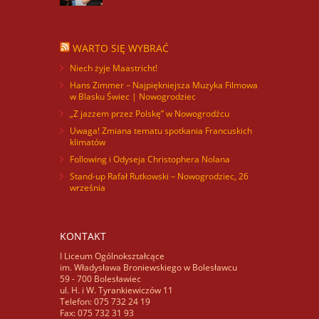
WARTO SIĘ WYBRAĆ
Niech żyje Maastricht!
Hans Zimmer – Najpiękniejsza Muzyka Filmowa
w Blasku Świec | Nowogrodziec
„Z jazzem przez Polskę” w Nowogrodźcu
Uwaga! Zmiana tematu spotkania Francuskich
klimatów
Following i Odyseja Christophera Nolana
Stand-up Rafał Rutkowski – Nowogrodziec, 26
września
KONTAKT
I Liceum Ogólnokształcące
im. Władysława Broniewskiego w Bolesławcu
59 - 700 Bolesławiec
ul. H. i W. Tyrankiewiczów 11
Telefon: 075 732 24 19
Fax: 075 732 31 93