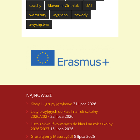
szachy
Sławomir Zimniak
UAT
warsztaty
wygrana
zawody
zwycięstwo
NAJNOWSZE
Klasy I – grupy językowe
31 lipca 2026
Listy przyjętych do klas I na rok szkolny
2026/2027
22 lipca 2026
Lista zakwalifikowanych do klas I na rok szkolny
2026/2027
15 lipca 2026
Gratulujemy Maturzyści!
8 lipca 2026