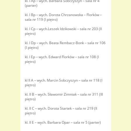
kl. I Ap – wych. Barbara Sobczyszyn – sala nr 4
(parter)
kl. I Bp – wych. Dorota Chrzanowska – Florków –
sala nr 119 (I piętro)
kl. I Cp – wych.Leszek Idzikowski – sala nr 203 (II
piętro)
kl. I Dp – wych. Beata Rembacz-Bonk – sala nr 106
(I piętro)
kl. I Ep – wych. Edward Florków – sala nr 108 (I
piętro)
kl II A – wych. Marcin Sobczyszyn – sala nr 118 (I
piętro)
kl. II B – wych. Sławomir Zimniak – sala nr 311 (III
piętro)
kl. II C – wych. Dorota Startek – sala nr 219 (II
piętro)
kl. II E – wych. Barbara Opar – sala nr 5 (parter)