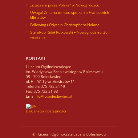
„Z jazzem przez Polskę” w Nowogrodźcu
Uwaga! Zmiana tematu spotkania Francuskich
klimatów
Following i Odyseja Christophera Nolana
Stand-up Rafał Rutkowski – Nowogrodziec, 26
września
KONTAKT
I Liceum Ogólnokształcące
im. Władysława Broniewskiego w Bolesławcu
59 - 700 Bolesławiec
ul. H. i W. Tyrankiewiczów 11
Telefon: 075 732 24 19
Fax: 075 732 31 93
Email:
lo@lo.boleslawiec.pl
Deklaracja dostępności
© I Liceum Ogólnokształcące w Bolesławcu