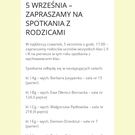
5 WRZEŚNIA –
ZAPRASZAMY NA
SPOTKANIA Z
RODZICAMI
W najbliższy czwartek, 5 września o godz. 17.00 –
zapraszamy rodziców uczniów wszystkich klas I, II
i III na pierwsze w tym roku spotkania z
wychowawcami klas.
Spotkania odbędą się w następujących salach:
kl. I Ag – wych. Barbara Jusypenko – sala nr 15
(parter)
kl. I Bg – wych. Ewa Ołenicz-Bernacka – sala nr
124 (I piętro)
kl. I Cg – wych. Małgorzata Pędlowska – sala nr
218 (II piętro)
kl. I Eg – wych. Damian Dziedziul – sala nr 7
(parter)