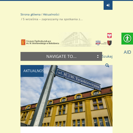
Strona główna
Aktualności
5 września – zapraszamy na spotkania z...
AID
NAVIGATE TO...
Szukaj
AKTUALNOŚCI