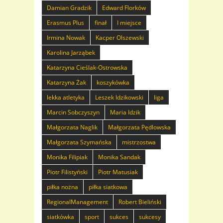
Damian Gradzik
Edward Florków
Erasmus Plus
finał
I miejsce
Irmina Nowak
Kacper Olszewski
Karolina Jarząbek
Katarzyna Cieślak-Ostrowska
Katarzyna Żak
koszykówka
lekka atletyka
Leszek Idzikowski
liga
Marcin Sobczyszyn
Maria Idzik
Małgorzata Naglik
Małgorzata Pędlowska
Małgorzata Szymańska
mistrzostwa
Monika Filipiak
Monika Sandak
Piotr Filistyński
Piotr Matusiak
piłka nożna
piłka siatkowa
RegionalManagement
Robert Bieliński
siatkówka
sport
sukces
sukcesy