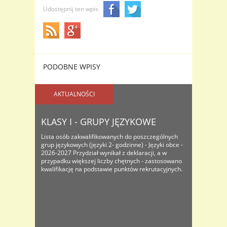
Udostępnij ten wpis
PODOBNE WPISY
AKTUALNOŚCI
KLASY I - GRUPY JĘZYKOWE
Lista osób zakwalifikowanych do poszczególnych
grup językowych (języki 2- godzinne) - Języki obce -
2026-2027 Przydział wynikał z deklaracji, a w
przypadku większej liczby chętnych - zastosowano
kwalifikację na podstawie punktów rekrutacyjnych.