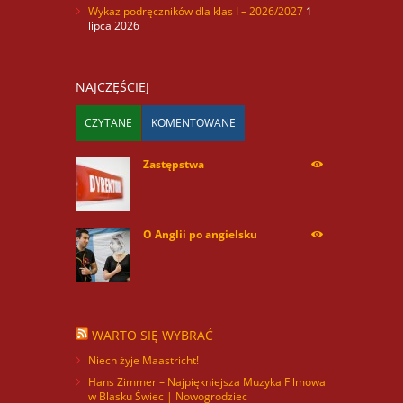
Wykaz podręczników dla klas I – 2026/2027
1
lipca 2026
NAJCZĘŚCIEJ
CZYTANE
KOMENTOWANE
Zastępstwa
254175
O Anglii po angielsku
60040
WARTO SIĘ WYBRAĆ
Niech żyje Maastricht!
Hans Zimmer – Najpiękniejsza Muzyka Filmowa
w Blasku Świec | Nowogrodziec