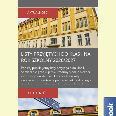
AKTUALNOŚCI
LISTY PRZYJĘTYCH DO KLAS I NA
ROK SZKOLNY 2026/2027
Poniżej publikujemy listy przyjętych do klas I.
Serdecznie gratulujemy. Prosimy śledzić bieżące
informacje na stronie i Facebooku szkoły -
związane z organizacją początku roku szkolnego
oraz kiermaszu używanych podręczników. Lista
osób przyjętych do klas I na rok szkolny...
AKTUALNOŚCI