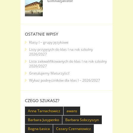
Gimnazjalisto!
OSTATNIE WPISY
Klasy I – grupy językowe
Listy przyjętych do klas I na rok szkolny
2026/2027
Lista zakwalifikowanych do klas I na rok szkolny
2026/2027
Gratulujemy Maturzyści!
Wykaz podręczników dla klas I – 2026/2027
CZEGO SZUKASZ?
Anna Tarnachowicz
awans
Barbara Jusypenko
Barbara Sobczyszyn
Bogna Łasica
Cezary Czernatowicz