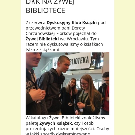
DKK NA ŻYWEJ
BIBLIOTECE
7 czerwca
Dyskusyjny Klub Książki
pod
przewodnictwem pani Doroty
Chrzanowskiej-Florków pojechał do
Żywej Biblioteki
we Wrocławiu. Tym
razem nie dyskutowaliśmy o książkach
tylko z książkami.
W katalogu Żywej Biblioteki znaleźliśmy
paletę
Żywych Książek
, czyli osób
prezentujących różne mniejszości. Osoby
w jakiś sposób dyskryminowane,