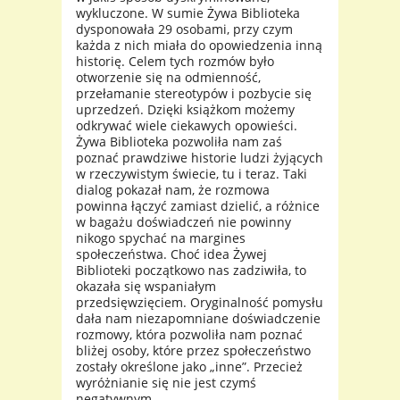
wykluczone. W sumie Żywa Biblioteka
dysponowała 29 osobami, przy czym
każda z nich miała do opowiedzenia inną
historię. Celem tych rozmów było
otworzenie się na odmienność,
przełamanie stereotypów i pozbycie się
uprzedzeń. Dzięki książkom możemy
odkrywać wiele ciekawych opowieści.
Żywa Biblioteka pozwoliła nam zaś
poznać prawdziwe historie ludzi żyjących
w rzeczywistym świecie, tu i teraz. Taki
dialog pokazał nam, że rozmowa
powinna łączyć zamiast dzielić, a różnice
w bagażu doświadczeń nie powinny
nikogo spychać na margines
społeczeństwa. Choć idea Żywej
Biblioteki początkowo nas zadziwiła, to
okazała się wspaniałym
przedsięwzięciem. Oryginalność pomysłu
dała nam niezapomniane doświadczenie
rozmowy, która pozwoliła nam poznać
bliżej osoby, które przez społeczeństwo
zostały określone jako „inne”. Przecież
wyróżnianie się nie jest czymś
negatywnym.