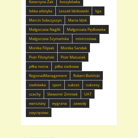
Katarzyna Żak
koszykówka
lekka atletyka
Leszek Idzikowski
liga
Marcin Sobczyszyn
Maria Idzik
Małgorzata Naglik
Małgorzata Pędlowska
Małgorzata Szymańska
mistrzostwa
Monika Filipiak
Monika Sandak
Piotr Filistyński
Piotr Matusiak
piłka nożna
piłka siatkowa
RegionalManagement
Robert Bieliński
siatkówka
sport
sukces
sukcesy
szachy
Sławomir Zimniak
UAT
warsztaty
wygrana
zawody
zwycięstwo