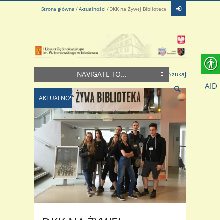
Strona główna
Aktualności
DKK na Żywej Bibliotece
NAVIGATE TO...
Szukaj
AID
AKTUALNOŚCI