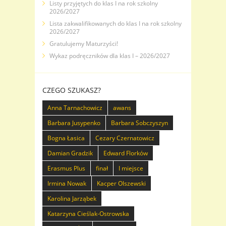
Listy przyjętych do klas I na rok szkolny
2026/2027
Lista zakwalifikowanych do klas I na rok szkolny
2026/2027
Gratulujemy Maturzyści!
Wykaz podręczników dla klas I – 2026/2027
CZEGO SZUKASZ?
Anna Tarnachowicz
awans
Barbara Jusypenko
Barbara Sobczyszyn
Bogna Łasica
Cezary Czernatowicz
Damian Gradzik
Edward Florków
Erasmus Plus
finał
I miejsce
Irmina Nowak
Kacper Olszewski
Karolina Jarząbek
Katarzyna Cieślak-Ostrowska