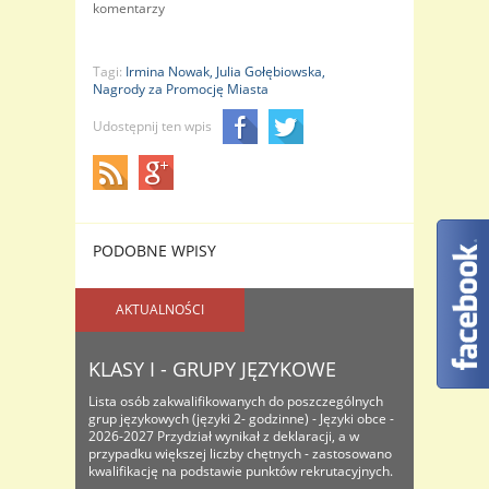
komentarzy
Tagi:
Irmina Nowak,
Julia Gołębiowska,
Nagrody za Promocję Miasta
Udostępnij ten wpis
PODOBNE WPISY
AKTUALNOŚCI
KLASY I - GRUPY JĘZYKOWE
Lista osób zakwalifikowanych do poszczególnych
grup językowych (języki 2- godzinne) - Języki obce -
2026-2027 Przydział wynikał z deklaracji, a w
przypadku większej liczby chętnych - zastosowano
kwalifikację na podstawie punktów rekrutacyjnych.