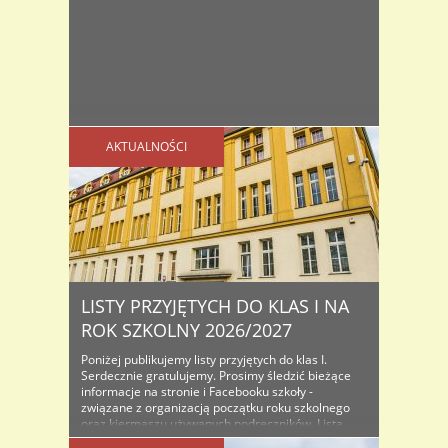
AKTUALNOŚCI
LISTY PRZYJĘTYCH DO KLAS I NA
ROK SZKOLNY 2026/2027
Poniżej publikujemy listy przyjętych do klas I.
Serdecznie gratulujemy. Prosimy śledzić bieżące
informacje na stronie i Facebooku szkoły -
związane z organizacją początku roku szkolnego
oraz kiermaszu używanych podręczników. Lista
osób przyjętych do klas I na rok szkolny...