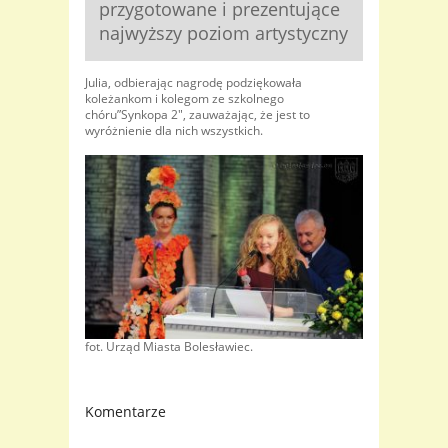
przygotowane i prezentujące
najwyższy poziom artystyczny
Julia, odbierając nagrodę podziękowała
koleżankom i kolegom ze szkolnego
chóru”Synkopa 2″, zauważając, że jest to
wyróżnienie dla nich wszystkich.
fot. Urząd Miasta Bolesławiec.
Komentarze