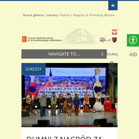
Strona główna
sukcesy
Dumni z Nagród za Promocję Miasta
NAVIGATE TO...
AID
Szukaj
SUKCESY