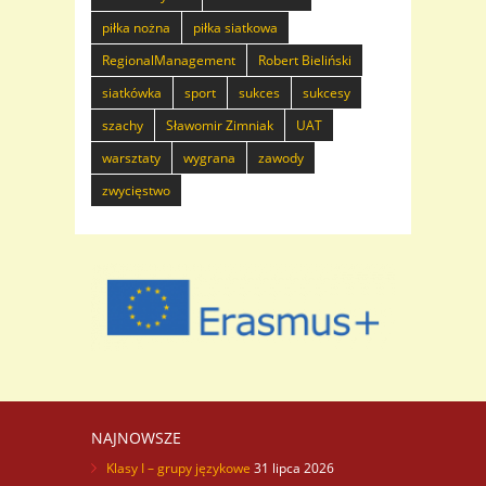
piłka nożna
piłka siatkowa
RegionalManagement
Robert Bieliński
siatkówka
sport
sukces
sukcesy
szachy
Sławomir Zimniak
UAT
warsztaty
wygrana
zawody
zwycięstwo
NAJNOWSZE
Klasy I – grupy językowe
31 lipca 2026