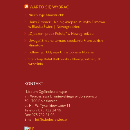
WARTO SIĘ WYBRAĆ
Niech żyje Maastricht!
Hans Zimmer – Najpiękniejsza Muzyka Filmowa
w Blasku Świec | Nowogrodziec
„Z jazzem przez Polskę” w Nowogrodźcu
Uwaga! Zmiana tematu spotkania Francuskich
klimatów
Following i Odyseja Christophera Nolana
Stand-up Rafał Rutkowski – Nowogrodziec, 26
września
KONTAKT
I Liceum Ogólnokształcące
im. Władysława Broniewskiego w Bolesławcu
59 - 700 Bolesławiec
ul. H. i W. Tyrankiewiczów 11
Telefon: 075 732 24 19
Fax: 075 732 31 93
Email:
lo@lo.boleslawiec.pl