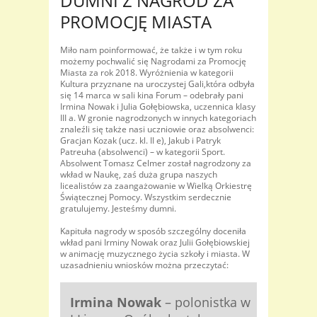
DUMNI Z NAGRÓD ZA
PROMOCJĘ MIASTA
Miło nam poinformować, że także i w tym roku
możemy pochwalić się Nagrodami za Promocję
Miasta za rok 2018. Wyróżnienia w kategorii
Kultura przyznane na uroczystej Gali,która odbyła
się 14 marca w sali kina Forum – odebrały pani
Irmina Nowak i Julia Gołębiowska, uczennica klasy
III a. W gronie nagrodzonych w innych kategoriach
znaleźli się także nasi uczniowie oraz absolwenci:
Gracjan Kozak (ucz. kl. II e), Jakub i Patryk
Patreuha (absolwenci) – w kategorii Sport.
Absolwent Tomasz Celmer został nagrodzony za
wkład w Naukę, zaś duża grupa naszych
licealistów za zaangażowanie w Wielką Orkiestrę
Świątecznej Pomocy. Wszystkim serdecznie
gratulujemy. Jesteśmy dumni.
Kapituła nagrody w sposób szczególny doceniła
wkład pani Irminy Nowak oraz Julii Gołębiowskiej
w animację muzycznego życia szkoły i miasta. W
uzasadnieniu wniosków można przeczytać:
Irmina Nowak
– polonistka w