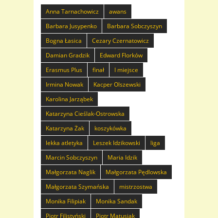
Anna Tarnachowicz
awans
Barbara Jusypenko
Barbara Sobczyszyn
Bogna Łasica
Cezary Czernatowicz
Damian Gradzik
Edward Florków
Erasmus Plus
finał
I miejsce
Irmina Nowak
Kacper Olszewski
Karolina Jarząbek
Katarzyna Cieślak-Ostrowska
Katarzyna Żak
koszykówka
lekka atletyka
Leszek Idzikowski
liga
Marcin Sobczyszyn
Maria Idzik
Małgorzata Naglik
Małgorzata Pędlowska
Małgorzata Szymańska
mistrzostwa
Monika Filipiak
Monika Sandak
Piotr Filistyński
Piotr Matusiak