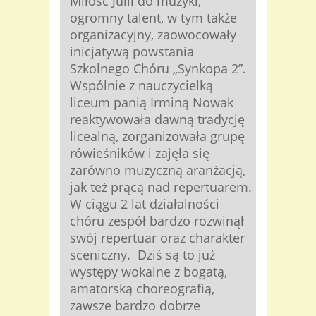
Miłość Julii do muzyki,
ogromny talent, w tym także
organizacyjny, zaowocowały
inicjatywą powstania
Szkolnego Chóru „Synkopa 2”.
Wspólnie z nauczycielką
liceum panią Irminą Nowak
reaktywowała dawną tradycję
licealną, zorganizowała grupę
rówieśników i zajęła się
zarówno muzyczną aranżacją,
jak też prącą nad repertuarem.
W ciągu 2 lat działalności
chóru zespół bardzo rozwinął
swój repertuar oraz charakter
sceniczny. Dziś są to już
występy wokalne z bogatą,
amatorską choreografią,
zawsze bardzo dobrze