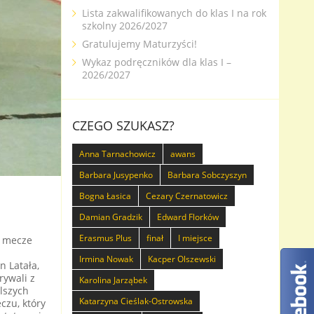
Lista zakwalifikowanych do klas I na rok
szkolny 2026/2027
Gratulujemy Maturzyści!
Wykaz podręczników dla klas I –
2026/2027
CZEGO SZUKASZ?
Anna Tarnachowicz
awans
Barbara Jusypenko
Barbara Sobczyszyn
Bogna Łasica
Cezary Czernatowicz
Damian Gradzik
Edward Florków
Erasmus Plus
finał
I miejsce
e mecze
Irmina Nowak
Kacper Olszewski
n Latała,
rywali z
Karolina Jarząbek
lszych
Katarzyna Cieślak-Ostrowska
czu, który