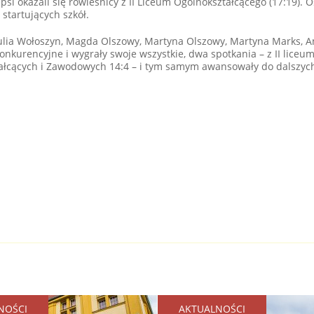
epsi okazali się rówieśnicy z II Liceum Ogólnokształcącego (17:19). 
startujących szkół.
 Julia Wołoszyn, Magda Olszowy, Martyna Olszowy, Martyna Marks, 
onkurencyjne i wygrały swoje wszystkie, dwa spotkania – z II liceu
ałcących i Zawodowych 14:4 – i tym samym awansowały do dalszych
NOŚCI
AKTUALNOŚCI