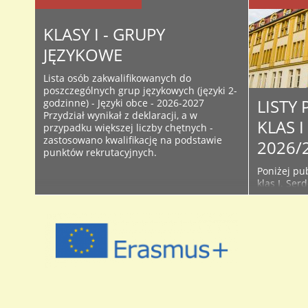
KLASY I - GRUPY
JĘZYKOWE
Lista osób zakwalifikowanych do
poszczególnych grup językowych (języki 2-
LISTY
godzinne) - Języki obce - 2026-2027
Przydział wynikał z deklaracji, a w
KLAS 
przypadku większej liczby chętnych -
zastosowano kwalifikację na podstawie
2026/
punktów rekrutacyjnych.
Poniżej pub
klas I. Ser
śledzić bie
Facebooku 
początku r
używanych 
przyjętych 