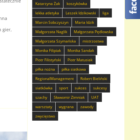
Ostatecznie
Katarzyna Żak
koszykówka
lekka atletyka
Leszek Idzikowski
liga
Anna
Marcin Sobczyszyn
Maria Idzik
m
 gier,
Małgorzata Naglik
Małgorzata Pędlowska
Małgorzata Szymańska
mistrzostwa
Monika Filipiak
Monika Sandak
Piotr Filistyński
Piotr Matusiak
piłka nożna
piłka siatkowa
RegionalManagement
Robert Bieliński
siatkówka
sport
sukces
sukcesy
szachy
Sławomir Zimniak
UAT
warsztaty
wygrana
zawody
zwycięstwo