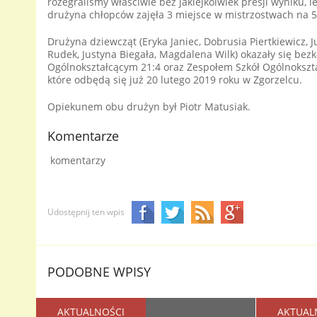
rozegraliśmy właściwie bez jakiejkolwiek presji wyniku, l
drużyna chłopców zajęła 3 miejsce w mistrzostwach na 5 
Drużyna dziewcząt (Eryka Janiec, Dobrusia Piertkiewicz,
Rudek, Justyna Biegała, Magdalena Wilk) okazały się bezk
Ogólnokształcącym 21:4 oraz Zespołem Szkół Ogólnokszt
które odbędą się już 20 lutego 2019 roku w Zgorzelcu.
Opiekunem obu drużyn był Piotr Matusiak.
Komentarze
komentarzy
Udostępnij ten wpis
PODOBNE WPISY
AKTUALNOŚCI
AKTUAL