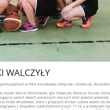
I WALCZYŁY
adgimnazjalnych w Piłce Koszykowej chłopców i dziewcząt. Wszystki
an Kozak, Marcel Michnowski, Igor Szewczyk, Mateusz Kuzian, Doria
b Bugaj) w swoich dwóch pierwszych meczach dość pewnie pokonała 
ecze miały decydować, która z grających drużyn uzyska awans do da
dogrywce z Zespołem Szkół Elektronicznych 17:18, a w kolejnym me