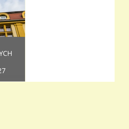
YCH
27
o czterech
i Witamy!
ch
mentów wraz
ia