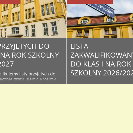
 PRZYJĘTYCH DO
LISTA
I NA ROK SZKOLNY
ZAKWALIFIKOWAN
2027
DO KLAS I NA ROK
SZKOLNY 2026/20
likujemy listy przyjętych do
decznie gratulujemy. Prosimy
Poniżej publikujemy listy
żące informacje na stronie i
zakwalifikowanych w wyniku
szkoły - związane z organizacją
postępowania rekrutacyjnego d
oku szkolnego oraz kiermaszu
klas I. Serdecznie Gratulujemy 
podręczników. Lista osób
Osoby, które znajdą się na lista
do klas I na rok szkolny...
proszone są o dostarczenie do
sekretariatu oryginałów doku
ze zdjęciem celem potwierdzen
przyjęcia do I...