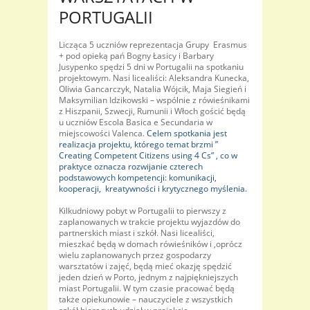
PORTUGALII
Licząca 5 uczniów reprezentacja Grupy Erasmus
+ pod opieką pań Bogny Łasicy i Barbary
Jusypenko spędzi 5 dni w Portugalii na spotkaniu
projektowym. Nasi licealiści: Aleksandra Kunecka,
Oliwia Gancarczyk, Natalia Wójcik, Maja Siegień i
Maksymilian Idzikowski – wspólnie z rówieśnikami
z Hiszpanii, Szwecji, Rumunii i Włoch gościć będą
u uczniów Escola Basica e Secundaria w
miejscowości Valenca.
Celem spotkania jest
realizacja projektu, którego temat brzmi ”
Creating Competent Citizens using 4 Cs” , co w
praktyce oznacza rozwijanie czterech
podstawowych kompetencji: komunikacji,
kooperacji, kreatywności i krytycznego myślenia.
Kilkudniowy pobyt w Portugalii to pierwszy z
zaplanowanych w trakcie projektu wyjazdów do
partnerskich miast i szkół. Nasi licealiści,
mieszkać będą w domach rówieśników i ,oprócz
wielu zaplanowanych przez gospodarzy
warsztatów i zajęć, będą mieć okazję spędzić
jeden dzień w Porto, jednym z najpiękniejszych
miast Portugalii. W tym czasie pracować będą
także opiekunowie – nauczyciele z wszystkich