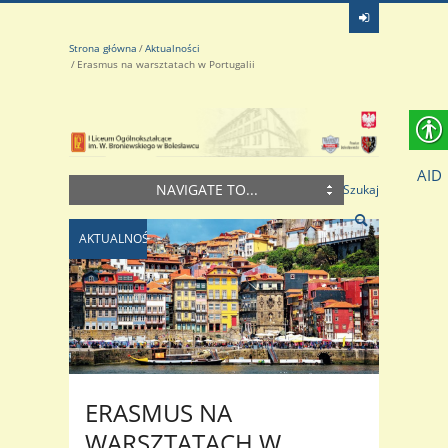
Strona główna
Aktualności
Erasmus na warsztatach w Portugalii
AID
NAVIGATE TO...
Szukaj
AKTUALNOŚCI
ERASMUS NA
WARSZTATACH W