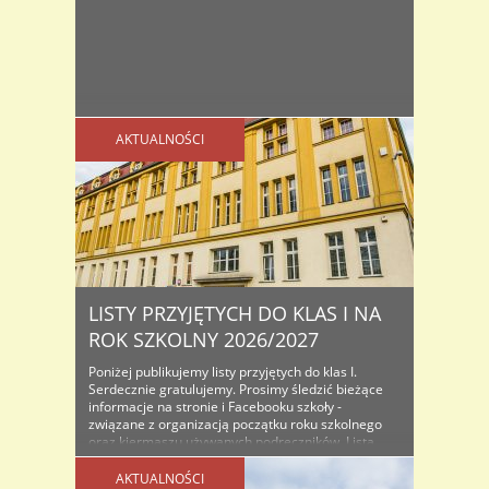
AKTUALNOŚCI
LISTY PRZYJĘTYCH DO KLAS I NA
ROK SZKOLNY 2026/2027
Poniżej publikujemy listy przyjętych do klas I.
Serdecznie gratulujemy. Prosimy śledzić bieżące
informacje na stronie i Facebooku szkoły -
związane z organizacją początku roku szkolnego
oraz kiermaszu używanych podręczników. Lista
osób przyjętych do klas I na rok szkolny...
AKTUALNOŚCI