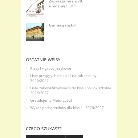
Zapraszamy na 70.
urodziny I LO!
Gimnazjalisto!
OSTATNIE WPISY
Klasy I – grupy językowe
Listy przyjętych do klas I na rok szkolny
2026/2027
Lista zakwalifikowanych do klas I na rok szkolny
2026/2027
Gratulujemy Maturzyści!
Wykaz podręczników dla klas I – 2026/2027
CZEGO SZUKASZ?