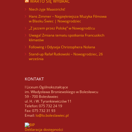
WARTO SIĘ WYBRAĆ
Niech żyje Maastricht!
Hans Zimmer – Najpiękniejsza Muzyka Filmowa
w Blasku Świec | Nowogrodziec
„Z jazzem przez Polskę” w Nowogrodźcu
Uwaga! Zmiana tematu spotkania Francuskich
klimatów
Following i Odyseja Christophera Nolana
Stand-up Rafał Rutkowski – Nowogrodziec, 26
września
KONTAKT
I Liceum Ogólnokształcące
im. Władysława Broniewskiego w Bolesławcu
59 - 700 Bolesławiec
ul. H. i W. Tyrankiewiczów 11
Telefon: 075 732 24 19
Fax: 075 732 31 93
Email:
lo@lo.boleslawiec.pl
Deklaracja dostępności