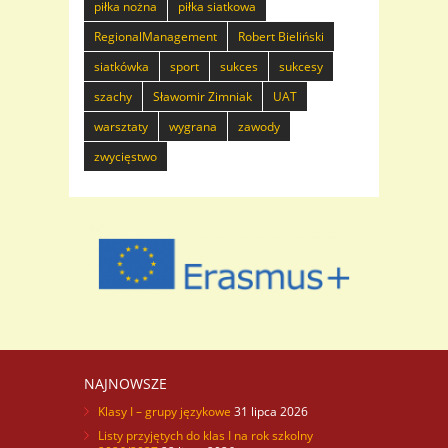
piłka nożna
piłka siatkowa
RegionalManagement
Robert Bieliński
siatkówka
sport
sukces
sukcesy
szachy
Sławomir Zimniak
UAT
warsztaty
wygrana
zawody
zwycięstwo
NAJNOWSZE
Klasy I – grupy językowe
31 lipca 2026
Listy przyjętych do klas I na rok szkolny