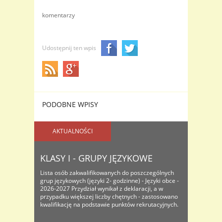
komentarzy
Udostępnij ten wpis
PODOBNE WPISY
AKTUALNOŚCI
KLASY I - GRUPY JĘZYKOWE
Lista osób zakwalifikowanych do poszczególnych
grup językowych (języki 2- godzinne) - Języki obce -
2026-2027 Przydział wynikał z deklaracji, a w
przypadku większej liczby chętnych - zastosowano
kwalifikację na podstawie punktów rekrutacyjnych.