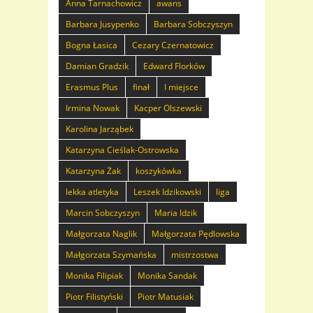
Anna Tarnachowicz
awans
Barbara Jusypenko
Barbara Sobczyszyn
Bogna Łasica
Cezary Czernatowicz
Damian Gradzik
Edward Florków
Erasmus Plus
finał
I miejsce
Irmina Nowak
Kacper Olszewski
Karolina Jarząbek
Katarzyna Cieślak-Ostrowska
Katarzyna Żak
koszykówka
lekka atletyka
Leszek Idzikowski
liga
Marcin Sobczyszyn
Maria Idzik
Małgorzata Naglik
Małgorzata Pędlowska
Małgorzata Szymańska
mistrzostwa
Monika Filipiak
Monika Sandak
Piotr Filistyński
Piotr Matusiak