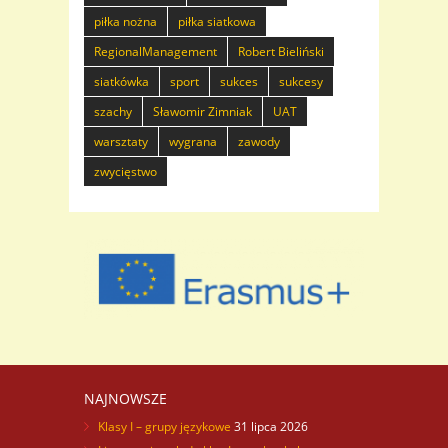
piłka nożna
piłka siatkowa
RegionalManagement
Robert Bieliński
siatkówka
sport
sukces
sukcesy
szachy
Sławomir Zimniak
UAT
warsztaty
wygrana
zawody
zwycięstwo
NAJNOWSZE
Klasy I – grupy językowe
31 lipca 2026