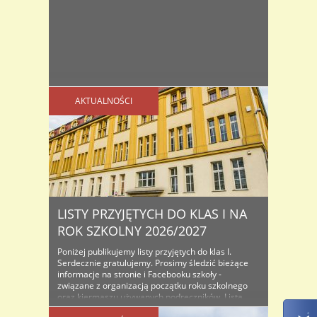
AKTUALNOŚCI
LISTY PRZYJĘTYCH DO KLAS I NA
ROK SZKOLNY 2026/2027
Poniżej publikujemy listy przyjętych do klas I.
Serdecznie gratulujemy. Prosimy śledzić bieżące
informacje na stronie i Facebooku szkoły -
związane z organizacją początku roku szkolnego
oraz kiermaszu używanych podręczników. Lista
osób przyjętych do klas I na rok szkolny...