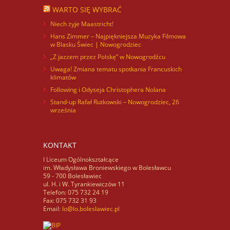
WARTO SIĘ WYBRAĆ
Niech żyje Maastricht!
Hans Zimmer – Najpiękniejsza Muzyka Filmowa
w Blasku Świec | Nowogrodziec
„Z jazzem przez Polskę” w Nowogrodźcu
Uwaga! Zmiana tematu spotkania Francuskich
klimatów
Following i Odyseja Christophera Nolana
Stand-up Rafał Rutkowski – Nowogrodziec, 26
września
KONTAKT
I Liceum Ogólnokształcące
im. Władysława Broniewskiego w Bolesławcu
59 - 700 Bolesławiec
ul. H. i W. Tyrankiewiczów 11
Telefon: 075 732 24 19
Fax: 075 732 31 93
Email:
lo@lo.boleslawiec.pl