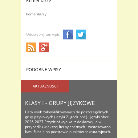
Komentarze
komentarzy
Udostępnij ten wpis
PODOBNE WPISY
AKTUALNOŚCI
KLASY I - GRUPY JĘZYKOWE
Lista osób zakwalifikowanych do poszczególnych
grup językowych (języki 2- godzinne) - Języki obce -
2026-2027 Przydział wynikał z deklaracji, a w
przypadku większej liczby chętnych - zastosowano
kwalifikację na podstawie punktów rekrutacyjnych.