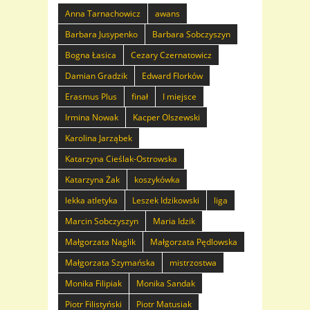
Anna Tarnachowicz
awans
Barbara Jusypenko
Barbara Sobczyszyn
Bogna Łasica
Cezary Czernatowicz
Damian Gradzik
Edward Florków
Erasmus Plus
finał
I miejsce
Irmina Nowak
Kacper Olszewski
Karolina Jarząbek
Katarzyna Cieślak-Ostrowska
Katarzyna Żak
koszykówka
lekka atletyka
Leszek Idzikowski
liga
Marcin Sobczyszyn
Maria Idzik
Małgorzata Naglik
Małgorzata Pędlowska
Małgorzata Szymańska
mistrzostwa
Monika Filipiak
Monika Sandak
Piotr Filistyński
Piotr Matusiak