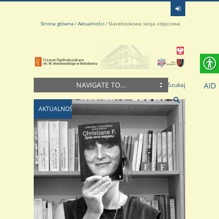
Strona główna
Aktualności
Slavebookowa sesja zdjęciowa
NAVIGATE TO...
AID
Szukaj
AKTUALNOŚCI