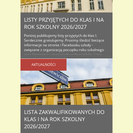
LISTY PRZYJĘTYCH DO KLAS I NA
ROK SZKOLNY 2026/2027
Poniżej publikujemy listy przyjętych do klas I.
Serdecznie gratulujemy. Prosimy śledzić bieżące
informacje na stronie i Facebooku szkoły -
związane z organizacją początku roku szkolnego
oraz kiermaszu używanych podręczników. Lista
osób przyjętych do klas I na rok szkolny...
AKTUALNOŚCI
LISTA ZAKWALIFIKOWANYCH DO
KLAS I NA ROK SZKOLNY
2026/2027