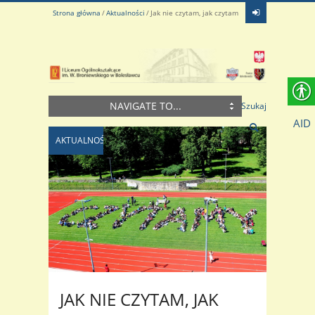
Strona główna
Aktualności
Jak nie czytam, jak czytam
NAVIGATE TO...
Szukaj
AID
AKTUALNOŚCI
JAK NIE CZYTAM, JAK