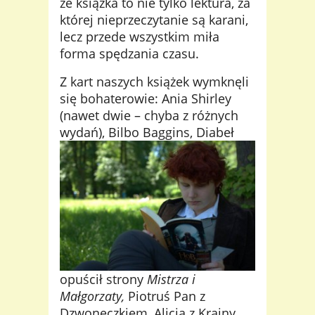
że książka to nie tylko lektura, za
której nieprzeczytanie są karani,
lecz przede wszystkim miła
forma spędzania czasu.
Z kart naszych książek wymknęli
się bohaterowie: Ania Shirley
(nawet dwie – chyba z różnych
wydań), Bilbo Baggins,
Diabeł
opuścił strony
Mistrza i
Małgorzaty,
Piotruś Pan z
Dzwoneczkiem, Alicja z Krainy