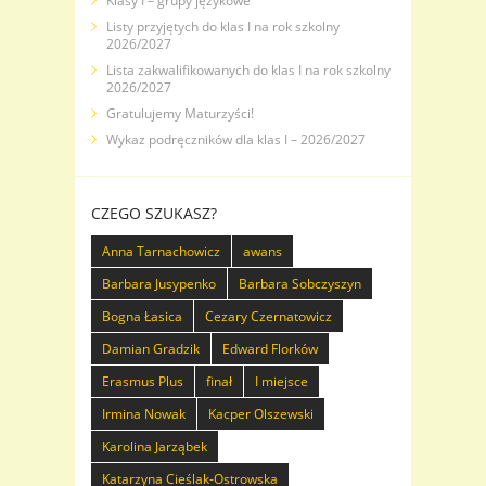
Klasy I – grupy językowe
Listy przyjętych do klas I na rok szkolny
2026/2027
Lista zakwalifikowanych do klas I na rok szkolny
2026/2027
Gratulujemy Maturzyści!
Wykaz podręczników dla klas I – 2026/2027
CZEGO SZUKASZ?
Anna Tarnachowicz
awans
Barbara Jusypenko
Barbara Sobczyszyn
Bogna Łasica
Cezary Czernatowicz
Damian Gradzik
Edward Florków
Erasmus Plus
finał
I miejsce
Irmina Nowak
Kacper Olszewski
Karolina Jarząbek
Katarzyna Cieślak-Ostrowska