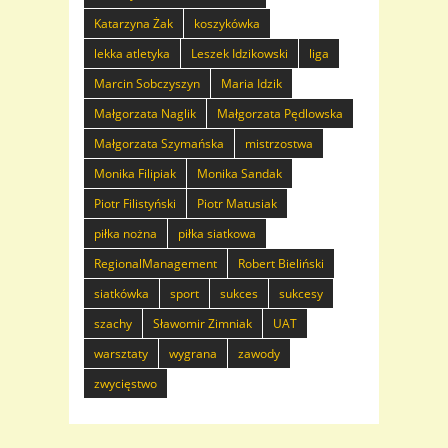
Katarzyna Żak
koszykówka
lekka atletyka
Leszek Idzikowski
liga
Marcin Sobczyszyn
Maria Idzik
Małgorzata Naglik
Małgorzata Pędlowska
Małgorzata Szymańska
mistrzostwa
Monika Filipiak
Monika Sandak
Piotr Filistyński
Piotr Matusiak
piłka nożna
piłka siatkowa
RegionalManagement
Robert Bieliński
siatkówka
sport
sukces
sukcesy
szachy
Sławomir Zimniak
UAT
warsztaty
wygrana
zawody
zwycięstwo